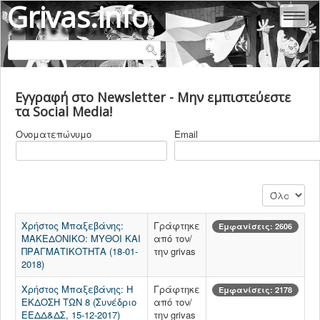
Grivas.info
ΑΛΕΞΆΝΔΡΑ ΕΥΘΥΜΙΆΔΟΥ - ΓΡΊΒΑ
Εγγραφή στο Newsletter - Μην εμπιστεύεστε
ΜΑΡΊΑ - ΜΥΡΤΏ ΓΡΊΒΑ
τα Social Media!
ΚΛΕΆΝΘΗΣ ΓΡΊΒΑΣ
Ονοματεπώνυμο
Email
ΒΙΟΓΡΑΦΙΚΑ
ΕΜΒΟΛΙΑ
COVID 19
Εμφάνιση #
ΙΑΤΡΙΚΗ & ΥΓΕΙΑ
Χρήστος Μπαξεβάνης:
Γράφτηκε
Εμφανίσεις: 2606
ΜΑΚΕΔΟΝΙΚΟ: ΜΥΘΟΙ ΚΑΙ
από τον/
ΨΥΧΙΑΤΡΙΚΗ
ΠΡΑΓΜΑΤΙΚΟΤΗΤΑ (18-01-
την grivas
ΠΟΛΙΤΙΚΗ ΕΛΛΑΔΑ
2018)
ΠΟΛΙΤΙΚΗ ΚΟΣΜΟΣ
Χρήστος Μπαξεβάνης: Η
Γράφτηκε
Εμφανίσεις: 2178
ΕΚΔΟΣΗ ΤΩΝ 8 (Συνέδριο
από τον/
ΠΟΛΙΤΙΚΕΣ ΔΟΛΟΦΟΝΙΕΣ
ΕΕΔΔ&ΔΣ, 15-12-2017)
την grivas