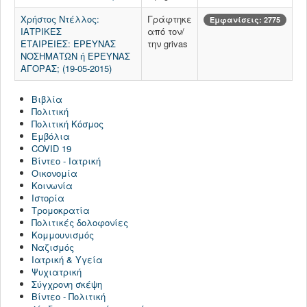
ΠΟΛΙΤΙΚΉ - ΕΥΡΏΠΗ
Χρήστος Ντέλλος:
Γράφτηκε
Εμφανίσεις: 2775
ΙΑΤΡΙΚΕΣ
από τον/
ΙΣΤΟΡΙΑ
ΕΤΑΙΡΕΙΕΣ: ΕΡΕΥΝΑΣ
την grivas
ΝΟΣΗΜΑΤΩΝ ή ΕΡΕΥΝΑΣ
ΚΟΜΜΟΥΝΙΣΜΟΣ
ΑΓΟΡΑΣ; (19-05-2015)
ΝΑΖΙΣΜΟΣ
Βιβλία
ΤΡΟΜΟΚΡΑΤΙΑ
Πολιτική
Πολιτική Κόσμος
ΚΟΙΝΩΝΙΚΑ ΘΕΜΑΤΑ
Εμβόλια
COVID 19
ΣΥΓΧΡΟΝΗ ΣΚΕΨΗ
Βίντεο - Ιατρική
Οικονομία
ΑΡΘΡΑ ΤΡΙΤΩΝ
Κοινωνία
Ιστορία
ΝΑΡΚΩΤΙΚΑ
Τρομοκρατία
Πολιτικές δολοφονίες
ΠΟΛΙΤΙΚΗ - ΟΜΙΛΙΕΣ
Κομμουνισμός
Ναζισμός
ΒΙΒΛΙΑ
Ιατρική & Υγεία
Ψυχιατρική
ΟΙΚΟΝΟΜΙΑ
Σύγχρονη σκέψη
ΠΌΛΕΜΟΣ ΟΥΚΡΑΝΊΑ
Βίντεο - Πολιτική