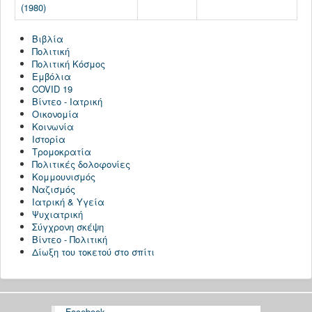
(1980)
ΠΟΛΙΤΙΚΉ - ΕΥΡΏΠΗ
Βιβλία
ΙΣΤΟΡΙΑ
Πολιτική
ΚΟΜΜΟΥΝΙΣΜΟΣ
Πολιτική Κόσμος
Εμβόλια
ΝΑΖΙΣΜΟΣ
COVID 19
Βίντεο - Ιατρική
ΤΡΟΜΟΚΡΑΤΙΑ
Οικονομία
Κοινωνία
ΚΟΙΝΩΝΙΚΑ ΘΕΜΑΤΑ
Ιστορία
Τρομοκρατία
ΣΥΓΧΡΟΝΗ ΣΚΕΨΗ
Πολιτικές δολοφονίες
Κομμουνισμός
ΑΡΘΡΑ ΤΡΙΤΩΝ
Ναζισμός
Ιατρική & Υγεία
ΝΑΡΚΩΤΙΚΑ
Ψυχιατρική
Σύγχρονη σκέψη
ΠΟΛΙΤΙΚΗ - ΟΜΙΛΙΕΣ
Βίντεο - Πολιτική
Δίωξη του τοκετού στο σπίτι
ΒΙΒΛΙΑ
ΟΙΚΟΝΟΜΙΑ
ΠΌΛΕΜΟΣ ΟΥΚΡΑΝΊΑ
Facebook