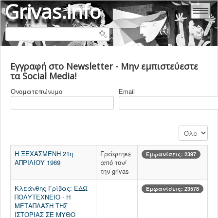
Grivas.info
ΑΛΕΞΆΝΔΡΑ ΕΥΘΥΜΙΆΔΟΥ - ΓΡΊΒΑ
Εγγραφή στο Newsletter - Μην εμπιστεύεστε
ΜΑΡΊΑ - ΜΥΡΤΏ ΓΡΊΒΑ
τα Social Media!
ΚΛΕΆΝΘΗΣ ΓΡΊΒΑΣ
Ονοματεπώνυμο
Email
ΒΙΟΓΡΑΦΙΚΑ
ΕΜΒΟΛΙΑ
COVID 19
Εμφάνιση #
ΙΑΤΡΙΚΗ & ΥΓΕΙΑ
Η ΞΕΧΑΣΜΕΝΗ 21η
Γράφτηκε
Εμφανίσεις: 2397
ΑΠΡΙΛΙΟΥ 1969
από τον/
ΨΥΧΙΑΤΡΙΚΗ
την grivas
ΠΟΛΙΤΙΚΗ ΕΛΛΑΔΑ
Κλεάνθης Γρίβας: ΕΔΩ
Εμφανίσεις: 23578
ΠΟΛΙΤΙΚΗ ΚΟΣΜΟΣ
ΠΟΛΥΤΕΧΝΕΙΟ - Η
ΜΕΤΑΠΛΑΣΗ ΤΗΣ
ΠΟΛΙΤΙΚΕΣ ΔΟΛΟΦΟΝΙΕΣ
ΙΣΤΟΡΙΑΣ ΣΕ ΜΥΘΟ