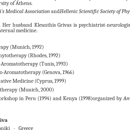
ity of Athens.
i’s Medical Association
and
Hellenic
Scientific
Society
of Ph
i. Her husband Kleanthis Grivas is psychiatrist-neurolog
nternal medicine.
rapy (Munich, 1992)
Phytotherapy (Rhodes, 1992)
o-Aromatotherapy (Tunis, 1993)
o-Aromatotherapy (Genova, 1966)
ative Medicine (Cyprus, 1999)
therapy (Munich, 2000)
rkshop in Peru (1994) and Kenya (1998)organized by
Am
iva
oniki - Greece