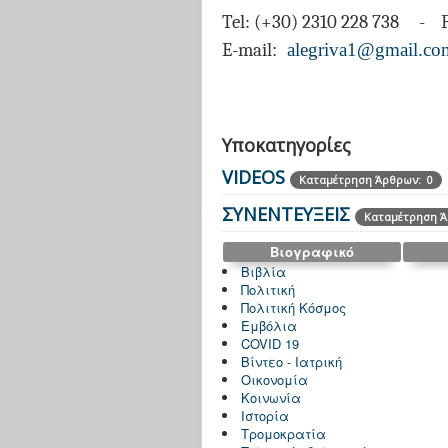
Tel: (+30) 2310 228 738 - F
E-mail
:
alegriva1@gmail.co
Υποκατηγορίες
VIDEOS
Καταμέτρηση Άρθρων: 0
ΣΥΝΕΝΤΕΥΞΕΙΣ
Καταμέτρηση Ά
Βιογραφικό
Βιβλία
Πολιτική
Πολιτική Κόσμος
Εμβόλια
COVID 19
Βίντεο - Ιατρική
Οικονομία
Κοινωνία
Ιστορία
Τρομοκρατία