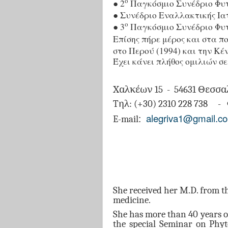
ο
● 2
Παγκόσμιο Συνέδριο Φυ
● Συνέδριο Εναλλακτικής Ιατ
ο
● 3
Παγκόσμιο Συνέδριο Φυτ
Επίσης πήρε μέρος και στα 
στο Περού (1994) και την Κέν
Έχει κάνει πλήθος ομιλιών σ
Χαλκέων 15 - 54631 Θεσσ
Tηλ: (+30) 2310 228 738 - 
:
alegriva1@gmail.c
E-mail
She received her M.D. from th
medicine.
She
has more than 40 years o
the special Seminar on Phy