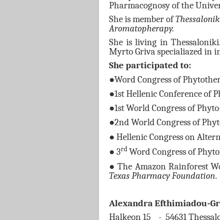
Pharmacognosy of the Univers
She
is member of
Thessalonik
Aromatopherapy.
She is living in Thessalonik
Myrto Griva specialiazed in i
She participated to:
●
Word Congress of Phytothe
●
1st Hellenic Conference of 
●
1st World Congress of Phyt
●
2nd World Congress of Phyt
●
Hellenic Congress on Altern
●
rd
3
Word Congress of Phyto
●
The Amazon Rainforest Wo
Texas Pharmacy Foundation
.
Alexandra Efthimiadou-Gr
Halkeon 15 - 54631 Thessal