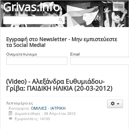
Grivas.info
ΑΛΕΞΆΝΔΡΑ ΕΥΘΥΜΙΆΔΟΥ - ΓΡΊΒΑ
Εγγραφή στο Newsletter - Μην εμπιστεύεστε
ΜΑΡΊΑ - ΜΥΡΤΏ ΓΡΊΒΑ
τα Social Media!
ΚΛΕΆΝΘΗΣ ΓΡΊΒΑΣ
Ονοματεπώνυμο
Email
ΒΙΟΓΡΑΦΙΚΑ
ΕΜΒΟΛΙΑ
COVID 19
(Video) - Αλεξάνδρα Ευθυμιάδου-
Γρίβα: ΠΑΙΔΙΚΗ ΗΛΙΚΙΑ (20-03-2012)
ΙΑΤΡΙΚΗ & ΥΓΕΙΑ
ΨΥΧΙΑΤΡΙΚΗ
Λεπτομέρειες
ΠΟΛΙΤΙΚΗ ΕΛΛΑΔΑ
Κατηγορία:
ΟΜΙΛΙΕΣ - ΙΑΤΡΙΚΗ
Δημοσιεύθηκε : 28 Απριλίου 2012
ΠΟΛΙΤΙΚΗ ΚΟΣΜΟΣ
Εμφανίσεις: 14133
ΠΟΛΙΤΙΚΕΣ ΔΟΛΟΦΟΝΙΕΣ