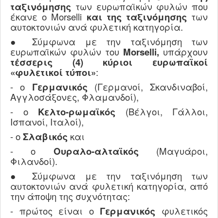
ταξινόμησης
των ευρωπαϊκών φυλών που
έκανε ο Μοrselli
και της ταξινόμησης
των
αυτοκτονιών ανά φυλετική κατηγορία.
● Σύμφωνα με την ταξινόμηση των
ευρωπαϊκών φυλών του
Μοrselli,
υπάρχουν
τέσσερις (4) κύριοι ευρωπαϊκοί
«φυλετικοί τύποι»
:
- ο
Γερμανικός
(Γερμανοί, Σκανδιναβοί,
Αγγλοσάξονες, Φλαμανδοί),
- ο
Κελτο-ρωμαϊκός
(Βέλγοι, Γάλλοι,
Ισπανοί, Ιταλοί),
- ο
Σλαβικός
και
- ο
Ουραλο-αλταϊκός
(Μαγυάροι,
Φιλανδοί).
● Σύμφωνα με την ταξινόμηση των
αυτοκτονιών ανά φυλετική κατηγορία, από
την άποψη της συχνότητας:
- πρώτος είναι ο
Γερμανικός
φυλετικός