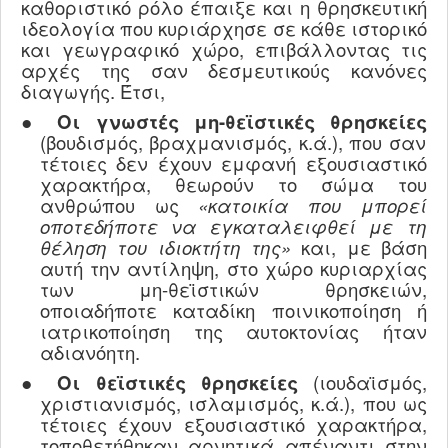
καθοριστικό ρόλο έπαιξε και η θρησκευτική
ιδεολογία που κυριάρχησε σε κάθε ιστορικό
και γεωγραφικό χώρο, επιβάλλοντας τις
αρχές της σαν δεσμευτικούς κανόνες
διαγωγής. Έτσι,
●
O
ι γνωστές μη-θεϊστικές θρησκείες
(βουδισμός, βραχμανισμός, κ.ά.), που σαν
τέτοιες δεν έχουν εμφανή εξουσιαστικό
χαρακτήρα, θεωρούν το σώμα του
ανθρώπου ως
«κατοικία που μπορεί
οποτεδήποτε να εγκαταλειφθεί με τη
θέληση του ιδιοκτήτη της»
και, με βάση
αυτή την αντίληψη, στο χώρο κυριαρχίας
των μη-θεϊστικών θρησκειών,
οποιαδήποτε καταδίκη ποινικοποίηση ή
ιατρικοποίηση της αυτοκτονίας ήταν
αδιανόητη.
●
Οι θεϊστικές θρησκείες
(ιουδαϊσμός,
χριστιανισμός, ισλαμισμός, κ.ά.), που ως
τέτοιες έχουν εξουσιαστικό χαρακτήρα,
τοποθετήθηκαν αρνητικά απέναντι στην