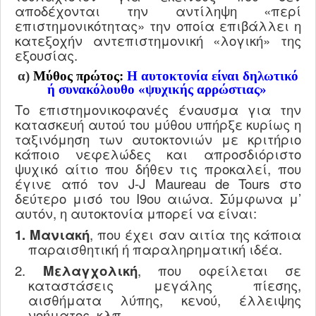
αποδέχονται την αντίληψη «περί
επιστημονικότητας» την οποία επιβάλλει η
κατεξοχήν αντεπιστημονική «λογική» της
εξουσίας.
α)
Μύθος πρώτος:
Η αυτοκτονία είναι δηλωτικό
ή συνακόλουθο «ψυχικής αρρώστιας»
Το επιστημονικοφανές έναυσμα για την
κατασκευή αυτού του μύθου υπήρξε κυρίως η
ταξινόμηση των αυτοκτονιών με κριτήριο
κάποιο νεφελώδες και απροσδιόριστο
ψυχικό αίτιο που δήθεν τις προκαλεί, που
έγινε από τον
J
-
J
Maureau
de
Tours
στο
δεύτερο μισό του Ι9ου αιώνα. Σύμφωνα μ’
αυτόν, η αυτοκτονία μπορεί να είναι:
1. Μανιακή
, που έχει σαν αιτία της κάποια
παραισθητική ή παραληρηματική ιδέα.
2.
Μελαγχολική
, που οφείλεται σε
καταστάσεις μεγάλης πίεσης,
αισθήματα λύπης, κενού, έλλειψης
νοήματος, κλπ.