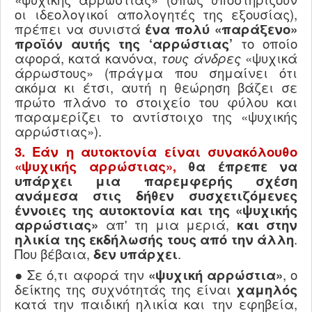
οι ιδεολογικοί απολογητές της εξουσίας),
πρέπει να συνιστά
ένα πολύ «παράξενο»
προϊόν αυτής της ‘αρρώστιας’
το οποίο
αφορά, κατά κανόνα,
τους άνδρες
«ψυχικά
άρρωστους» (πράγμα που σημαίνει ότι
ακόμα κι έτσι, αυτή η θεώρηση βάζει σε
πρώτο πλάνο το στοιχείο του φύλου και
παραμερίζει το αντίστοιχο της «ψυχικής
αρρώστιας»).
3. Εάν η αυτοκτονία είναι συνακόλουθο
«ψυχικής αρρώστιας»,
θα έπρεπε να
υπάρχει μια παρεμφερής σχέση
ανάμεσα στις δήθεν συσχετιζόμενες
έννοιες της αυτοκτονία και της «ψυχικής
αρρώστιας»
απ' τη μια μεριά,
και στην
ηλικία της εκδήλωσής τους από την άλλη
.
Που βέβαια,
δεν υπάρχει
.
● Σε ό,τι αφορά την
«ψυχική αρρώστια»
, ο
δείκτης της συχνότητάς της είναι
χαμηλός
κατά την παιδική ηλικία και την εφηβεία,