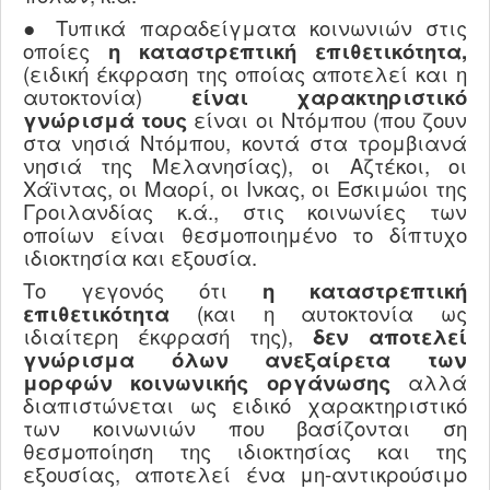
● Τυπικά παραδείγματα κοινωνιών στις
οποίες
η καταστρεπτική επιθετικότητα,
(ειδική έκφραση της οποίας αποτελεί και η
αυτοκτονία)
είναι χαρακτηριστικό
γνώρισμά τους
είναι οι
N
τόμπου (που ζουν
στα νησιά
N
τόμπου, κοντά στα τρομβιανά
νησιά της Μελανησίας), οι
A
ζτέκοι, οι
Χάϊντας, οι Μαορί, οι Ινκας, οι Εσκιμώοι της
Γροιλανδίας κ.ά., στις κοινωνίες των
οποίων είναι θεσμοποιημένο το δίπτυχο
ιδιοκτησία και εξουσία.
Το γεγονός ότι
η καταστρεπτική
επιθετικότητα
(και η αυτοκτονία ως
ιδιαίτερη έκφρασή της),
δεν αποτελεί
γνώρισμα όλων ανεξαίρετα των
μορφών κοινωνικής οργάνωσης
αλλά
διαπιστώνεται ως ειδικό χαρακτηριστικό
των κοινωνιών που βασίζονται ση
θεσμοποίηση της ιδιοκτησίας και της
εξουσίας, αποτελεί ένα μη-αντικρούσιμο