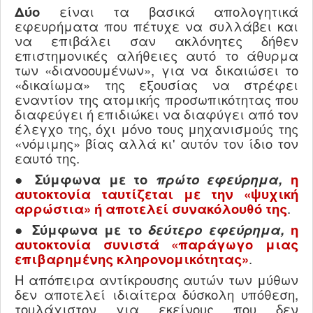
Δύο
είναι τα βασικά απολογητικά
εφευρήματα που πέτυχε να συλλάβει και
να επιβάλει σαν ακλόνητες δήθεν
επιστημονικές αλήθειες αυτό το άθυρμα
των «διανοουμένων», για να δικαιώσει το
«δικαίωμα» της εξουσίας να στρέφει
εναντίον της ατομικής προσωπικότητας που
διαφεύγει ή επιδιώκει να διαφύγει από τον
έλεγχο της, όχι μόνο τους μηχανισμούς της
«νόμιμης» βίας αλλά κι' αυτόν τον ίδιο τον
εαυτό της.
●
Σύμφωνα με το
πρώτο εφεύρημα,
η
αυτοκτονία ταυτίζεται με την «ψυχική
αρρώστια» ή αποτελεί συνακόλουθό της
.
●
Σύμφωνα με το
δεύτερο εφεύρημα,
η
αυτοκτονία συνιστά «παράγωγο μιας
επιβαρημένης κληρονομικότητας»
.
H
απόπειρα αντίκρουσης αυτών των μύθων
δεν αποτελεί ιδιαίτερα δύσκολη υπόθεση,
τουλάχιστον για εκείνους που δεν