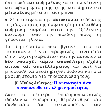
εντυπωσιακά
αυξημένος
κατά την νεανική
και ώριμη φάση της ζωής και σημαντικά
μειωμένος
μετά απ' αυτή. Ενώ
● Σε ό,τι αφορά την
αυτοκτονία
, ο δείκτης
της συχνότητάς της εμφανίζει μια
σταθερή
αυξητική πορεία
κατά την εξελικτική
διαδρομή, από την παιδική προς τη
γεροντική ηλικία.
T
ο συμπέρασμα που βγαίνει από τα
παραπάνω είναι προφανές: ανάμεσα
στην «ψυχική αρρώστια» και την αυτοκτονία
δεν υπάρχει καμιά αποδείξιμη σχέση
αιτίου και αποτελέσματος
και ούτε θα
μπορούσε να υποστηριχθεί σοβαρά κάποια
βάσιμη υποψία για τη διασύνδεσή τους.
β) Μύθος δεύτερος:
Η αυτοκτονία είναι
συνακόλουθο της κληρονομικότητας
Αυτό το δεύτερο επιστημονικοφανές
ιδεολογικό εφεύρημα, θεμελιώθηκε στο
συνδυασμό δύο ταξινομήσεων:
της