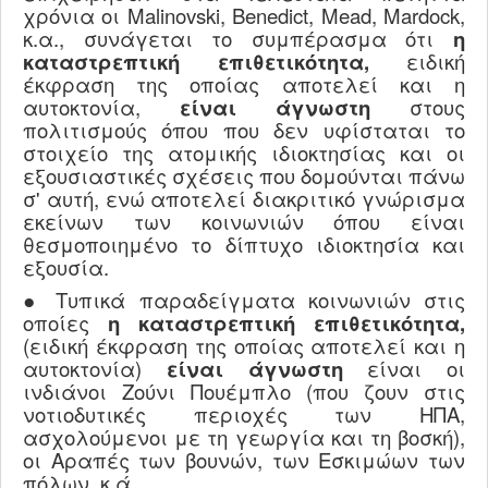
χρόνια οι
Malinovski
,
Benedict
,
Mead
,
Mardock
,
κ.α., συνάγεται το συμπέρασμα ότι
η
καταστρεπτική επιθετικότητα,
ειδική
έκφραση της οποίας αποτελεί και η
αυτοκτονία,
είναι άγνωστη
στους
πολιτισμούς όπου που δεν υφίσταται το
στοιχείο της ατομικής ιδιοκτησίας και οι
εξουσιαστικές σχέσεις που δομούνται πάνω
σ' αυτή, ενώ αποτελεί διακριτικό γνώρισμα
εκείνων των κοινωνιών όπου είναι
θεσμοποιημένο το δίπτυχο ιδιοκτησία και
εξουσία.
● Τυπικά παραδείγματα κοινωνιών στις
οποίες
η καταστρεπτική επιθετικότητα,
(ειδική έκφραση της οποίας αποτελεί και η
αυτοκτονία)
είναι άγνωστη
είναι οι
ινδιάνοι Ζούνι Πουέμπλο (που ζουν στις
νοτιοδυτικές περιοχές των
H
ΠΑ,
ασχολούμενοι με τη γεωργία και τη βοσκή),
οι Αραπές των βουνών, των Εσκιμώων των
πόλων, κ.ά.