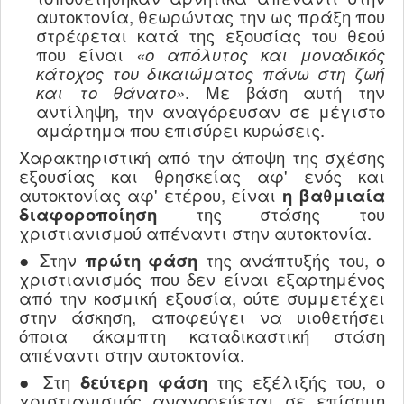
αυτοκτονία, θεωρώντας την ως πράξη που
στρέφεται κατά της εξουσίας του θεού
που είναι
«ο απόλυτος και μοναδικός
κάτοχος του δικαιώματος πάνω στη ζωή
και το θάνατο»
. Με βάση αυτή την
αντίληψη, την αναγόρευσαν σε μέγιστο
αμάρτημα που επισύρει κυρώσεις.
Χαρακτηριστική από την άποψη της σχέσης
εξουσίας και θρησκείας αφ' ενός και
αυτοκτονίας αφ' ετέρου, είναι
η βαθμιαία
διαφοροποίηση
της στάσης του
χριστιανισμού απέναντι στην αυτοκτονία.
● Στην
πρώτη φάση
της ανάπτυξής του, ο
χριστιανισμός που δεν είναι εξαρτημένος
από την κοσμική εξουσία, ούτε συμμετέχει
στην άσκηση, αποφεύγει να υιοθετήσει
όποια άκαμπτη καταδικαστική στάση
απέναντι στην αυτοκτονία.
● Στη
δεύτερη φάση
της εξέλιξής του, ο
χριστιανισμός αναγορεύεται σε επίσημη