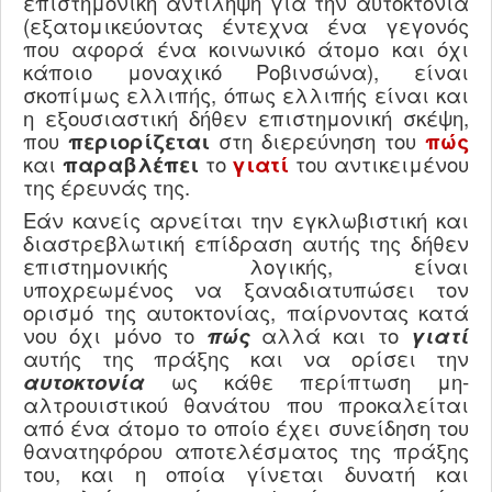
επιστημονική αντίληψη για την αυτοκτονία
(εξατομικεύοντας έντεχνα ένα γεγονός
που αφορά ένα κοινωνικό άτομο και όχι
κάποιο μοναχικό Ροβινσώνα), είναι
σκοπίμως ελλιπής, όπως ελλιπής είναι και
η εξουσιαστική δήθεν επιστημονική σκέψη,
που
περιορίζεται
στη διερεύνηση του
πώς
και
παραβλέπει
το
γιατί
του αντικειμένου
της έρευνάς της.
Εάν κανείς αρνείται την εγκλωβιστική και
διαστρεβλωτική επίδραση αυτής της δήθεν
επιστημονικής λογικής, είναι
υποχρεωμένος να ξαναδιατυπώσει τον
ορισμό της αυτοκτονίας, παίρνοντας κατά
νου όχι μόνο το
πώς
αλλά και το
γιατί
αυτής της πράξης και να ορίσει την
αυτοκτονία
ως κάθε περίπτωση μη-
αλτρουιστικού θανάτου που προκαλείται
από ένα άτομο το οποίο έχει συνείδηση του
θανατηφόρου αποτελέσματος της πράξης
του, και η οποία γίνεται δυνατή και