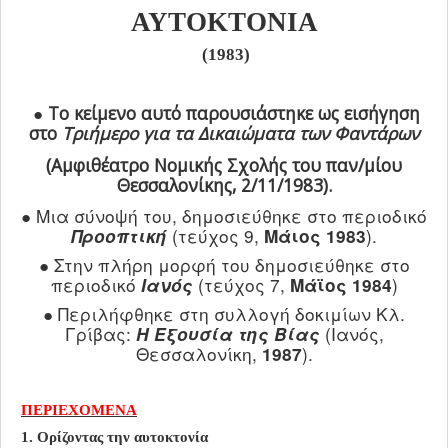
ΑΥΤΟΚΤΟΝΙΑ
ΠΟΛΙΤΙΚΉ - ΕΥΡΏΠΗ
(1983)
ΙΣΤΟΡΙΑ
ΚΟΜΜΟΥΝΙΣΜΟΣ
● Το κείμενο αυτό παρουσιάστηκε ως εισήγηση
ΝΑΖΙΣΜΟΣ
στο
Τριήμερο για τα Δικαιώματα των Φαντάρων
ΤΡΟΜΟΚΡΑΤΙΑ
(Αμφιθέατρο Νομικής Σχολής του παν/μίου
Θεσσαλονίκης,
2/11/1983
).
ΚΟΙΝΩΝΙΚΑ ΘΕΜΑΤΑ
● Μια σύνοψή του, δημοσιεύθηκε στο περιοδικό
ΣΥΓΧΡΟΝΗ ΣΚΕΨΗ
(τεύχος 9,
).
Προοπτική
Μάιος 1983
ΑΡΘΡΑ ΤΡΙΤΩΝ
● Στην πλήρη μορφή του δημοσιεύθηκε στο
περιοδικό
(τεύχος 7,
)
Ιανός
Μάϊος 1984
ΝΑΡΚΩΤΙΚΑ
● Περιλήφθηκε στη συλλογή δοκιμίων Κλ.
ΠΟΛΙΤΙΚΗ - ΟΜΙΛΙΕΣ
Γρίβας:
(Ιανός,
Η Εξουσία της Βίας
Θεσσαλονίκη,
).
1987
ΒΙΒΛΙΑ
ΟΙΚΟΝΟΜΙΑ
ΠΕΡΙΕΧΟΜΕΝΑ
ΠΌΛΕΜΟΣ ΟΥΚΡΑΝΊΑ
1. Ορίζοντας την αυτοκτονία