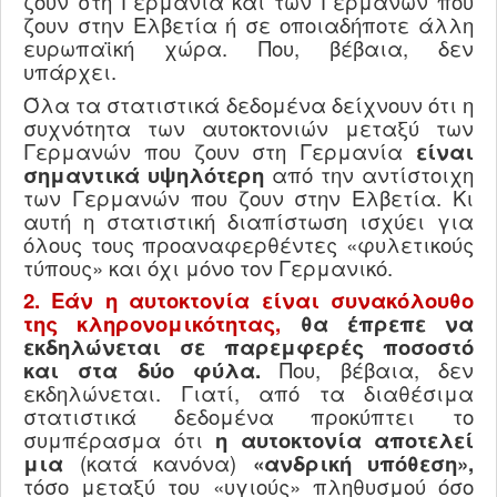
ζουν στη Γερμανία και των Γερμανών που
ζουν στην Ελβετία ή σε οποιαδήποτε άλλη
ευρωπαϊκή χώρα. Που, βέβαια, δεν
υπάρχει.
Όλα τα στατιστικά δεδομένα δείχνουν ότι η
συχνότητα των αυτοκτονιών μεταξύ των
Γερμανών που ζουν στη Γερμανία
είναι
σημαντικά υψηλότερη
από την αντίστοιχη
των Γερμανών που ζουν στην Ελβετία. Κι
αυτή η στατιστική διαπίστωση ισχύει για
όλους τους προαναφερθέντες «φυλετικούς
τύπους» και όχι μόνο τον Γερμανικό.
2. Εάν η αυτοκτονία είναι συνακόλουθο
της κληρονομικότητας,
θα έπρεπε να
εκδηλώνεται σε παρεμφερές ποσοστό
και στα δύο φύλα.
Που, βέβαια, δεν
εκδηλώνεται. Γιατί, από τα διαθέσιμα
στατιστικά δεδομένα προκύπτει το
συμπέρασμα ότι
η αυτοκτονία αποτελεί
μια
(κατά κανόνα)
«ανδρική υπόθεση»,
τόσο μεταξύ του «υγιούς» πληθυσμού όσο