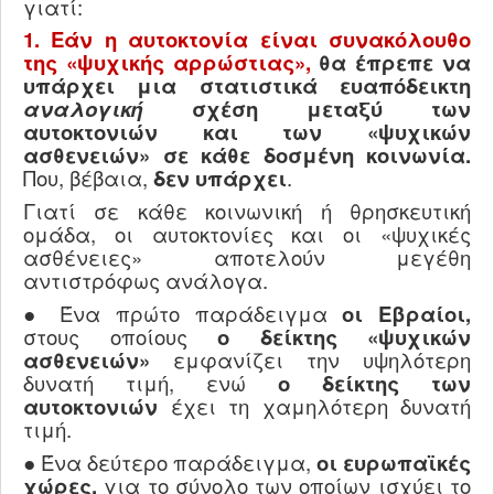
γιατί:
1. Εάν η αυτοκτονία είναι συνακόλουθο
της «ψυχικής αρρώστιας»,
θα έπρεπε να
υπάρχει μια στατιστικά ευαπόδεικτη
αναλογική
σχέση μεταξύ των
αυτοκτονιών και των «ψυχικών
ασθενειών» σε κάθε δοσμένη κοινωνία.
Που, βέβαια,
δεν υπάρχει
.
Γιατί σε κάθε κοινωνική ή θρησκευτική
ομάδα, οι αυτοκτονίες και οι «ψυχικές
ασθένειες» αποτελούν μεγέθη
αντιστρόφως ανάλογα.
● Ένα πρώτο παράδειγμα
οι Εβραίοι,
στους οποίους
ο δείκτης «ψυχικών
ασθενειών»
εμφανίζει την υψηλότερη
δυνατή τιμή, ενώ
ο δείκτης των
αυτοκτονιών
έχει τη χαμηλότερη δυνατή
τιμή.
● Ένα δεύτερο παράδειγμα,
οι ευρωπαϊκές
χώρες,
για το σύνολο των οποίων ισχύει το