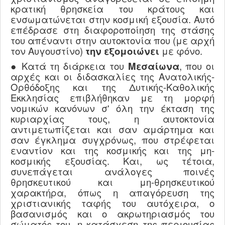
κρατική θρησκεία του κράτους και
ενσωματώνεται στην κοσμική εξουσία. Αυτό
επέδρασε στη διαφοροποίηση της στάσης
του απέναντι στην αυτοκτονία που (με αρχή
τον Αυγουστίνο)
την εξομοιώνει
με φόνο.
● Κατά τη διάρκεια του
Μεσαίωνα
, που οι
αρχές και οι διδασκαλίες της Ανατολικής-
Ορθόδοξης και της Δυτικής-Καθολικής
Εκκλησίας επιβλήθηκαν με τη μορφή
νομικών κανόνων σ' όλη την έκταση της
κυριαρχίας τους, η αυτοκτονία
αντιμετωπίζεται και σαν αμάρτημα και
σαν έγκλημα συγχρόνως, που στρέφεται
εναντίον και της κοσμικής και της μη-
κοσμικής εξουσίας. Και, ως τέτοια,
συνεπάγεται ανάλογες ποινές
θρησκευτικού και μη-θρησκευτικού
χαρακτήρα, όπως η απαγόρευση της
χριστιανικής ταφής του αυτόχειρα, ο
βασανισμός και ο ακρωτηριασμός του
σώματός του, η κατάσχεση της περιουσίας