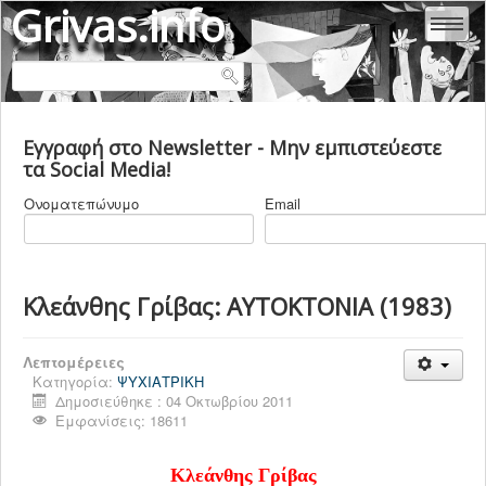
Grivas.info
ΑΛΕΞΆΝΔΡΑ ΕΥΘΥΜΙΆΔΟΥ - ΓΡΊΒΑ
Εγγραφή στο Newsletter - Μην εμπιστεύεστε
ΜΑΡΊΑ - ΜΥΡΤΏ ΓΡΊΒΑ
τα Social Media!
ΚΛΕΆΝΘΗΣ ΓΡΊΒΑΣ
Ονοματεπώνυμο
Email
ΒΙΟΓΡΑΦΙΚΑ
ΕΜΒΟΛΙΑ
COVID 19
Κλεάνθης Γρίβας: ΑΥΤΟΚΤΟΝΙΑ (1983)
ΙΑΤΡΙΚΗ & ΥΓΕΙΑ
Λεπτομέρειες
ΨΥΧΙΑΤΡΙΚΗ
Κατηγορία:
ΨΥΧΙΑΤΡΙΚΗ
ΠΟΛΙΤΙΚΗ ΕΛΛΑΔΑ
Δημοσιεύθηκε : 04 Οκτωβρίου 2011
Εμφανίσεις: 18611
ΠΟΛΙΤΙΚΗ ΚΟΣΜΟΣ
ΠΟΛΙΤΙΚΕΣ ΔΟΛΟΦΟΝΙΕΣ
Κλεάνθης Γρίβας