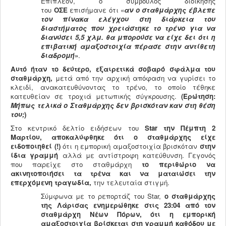
Επιπλέον, ο σύμβουλος διοίκησης
του
ΟΣΕ
επισήμανε ότι «
αν ο σταθμάρχης έβλεπε
τον πίνακα ελέγχου στη διάρκεια του
διαστήματος που χρειάστηκε το τρένο για να
διανύσει 5,5 χλμ. θα μπορούσε να είχε δει ότι η
επιβατική αμαξοστοιχία πέρασε στην αντίθετη
διαδρομή
»
.
Αυτό ήταν το δεύτερο, εξαιρετικά σοβαρό σφάλμα του
σταθμάρχη,
μετά από την αρχική απόφαση να γυρίσει το
κλειδί, ανακατευθύνοντας το τρένο, το οποίο τέθηκε
κατευθείαν σε τροχιά μετωπικής σύγκρουσης.
(Ερώτηση:
Μήπως τελικά ο Σταθμάρχης δεν βρισκόταν καν στη θέση
του;
)
Στο κεντρικό δελτίο ειδήσεων του
Star
την Πέμπτη 2
Μαρτίου, αποκαλύφθηκε
ότι ο σταθμάρχης είχε
ειδοποιηθεί (!)
ότι η εμπορική αμαξοστοιχία βρισκόταν
στην
ίδια γραμμή
αλλά με αντίστροφη κατεύθυνση. Γεγονός
που παρείχε στο σταθμάρχη
το περιθώριο να
ακινητοποιήσει τα τρένα και να ματαιώσει την
επερχόμενη τραγωδία,
την τελευταία στιγμή.
Σύμφωνα με το ρεπορτάζ του Star,
ο σταθμάρχης
της Λάρισας
ενημερώθηκε
στις 23:04 από τον
σταθμάρχη Νέων Πόρων, ότι η εμπορική
αμαξοστοιχία βρίσκεται στη γραμμή καθόδου με