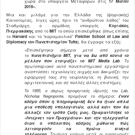
χώρα στο υπουργείο Μεταφορών στις
17 Μαΐου
2019».
Μια και μιλάμε για την Ελλάδα της (ψηφιακής)
Καινοτομίας, λίγες ώρες πριν το “ανθρώπινο λάθος” του
Σταθμάρχη ο αρμόδιος υπουργός
Κυριάκος
Πιερρακάκης
από το
MIT
το οποίο επισκέφθηκε (όπως επίσης
το
Harvard
και το “καραμανλικό”
Fletcher
School
of
Law
and
Diplomacy
του Πανεπιστημίου Tufts
), θα έγραφε τα εξής:
«Επισκέφτηκα σήμερα μετά από χρόνια
το
πανεπιστήμιο ΜΙΤ, για να δω από κοντά το
μέλλον που ετοιμάζει το MIT
Media
Lab
. Το
πρωτοποριακό αυτό πανεπιστημιακό εργαστήριο
αναπτύσσει τεχνολογίες αιχμής και δοκιμάζει την
εφαρμογή τους στη νευρολογία, τη βιονική, την
αρχιτεκτονική, και σε πολλές άλλες επιστήμες.
To
1995, ο άκρως προφητικός ιδρυτής του Lab
,
Nicholas
Negroponte
, προμήνυε το σήμερα:
έναν
κόσμο όπου η πληροφορική δεν θα ήταν απλά
μια υπόθεση υπολογιστών, αλλά κάτι που θα
άλλαζε τον τρόπο ζωής μας. Οραματίστηκε τo
«Ίντερνετ των Πραγμάτων» και την τηλεργασία
όταν ο υπόλοιπος κόσμος μάθαινε πώς
λειτουργούν τα πρώτα κινητά
τηλέφωνα.
Τριάντα χρόνια μετά, οι εφαρμογές