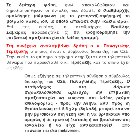
Σε δεύτερη φάση,
ενώ αποκαλύφθηκαν και
δημοσιοποιήθηκαν οι εντολές που έδωσε,
ο σταθμάρχης
ομολόγησε (σύμφωνα με το ρεπορτάζ-αφήγημα) το
μοιραίο λάθος του, το οποίο απέδωσε στην «κακιά ώρα».
Επί της ουσίας, ο σταθμάρχης
Βασίλης
Σαμαράς
παραδέχτηκε (;)
ότι τροχιοδρόμησε την
επιβατική αμαξοστοιχία σε λάθος γραμμή.
Στη συνέχεια αναλαμβάνει δράση ο κ. Παναγιώτης
Τερεζάκης
ο οποίος είναι ο σύμβουλος διοίκησης του ΟΣΕ.
Στην ουσία το επίσημο αφήγημα στηρίζεται στο τηλεοπτικό
σενάριο που παρουσίασε ο κ
. Τερεζάκης
και το οποίο έχει
ως εξής:
Όπως εξήγησε σε τηλεοπτική σύνδεση ο σύμβουλος
διοίκησης του
ΟΣΕ,
Παναγιώτης Τερεζάκης:
Ο
σταθμάρχης στη Λάρισα
παρακολουθούσε
αμέτοχος
την επιβατικη
αμαξοστοιχία να κινειται στο λάθος ρεύμα
κυκλοφορίας - προς την Αθήνα αντί προς τη
Θεσσαλονίκη επί 5,5 χλμ (δηλαδή, μπορεί καν να
μην βρισκόταν στη θέση του, ή να βρισκόταν υπό
ομηρία, ή σε ερωτική έκσταση ή να βρισκόταν στη
τουαλέτα ή να είχε αντικατασταθεί
από
το
avatar
του
στο metaverse
)
.