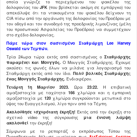
οποία γνώριζε το περιεχόμενου του φακέλου της
δολοφονίας του
JFK
(που βρίσκεται ακόμη σε εμπάργκο) του
απεκάλυψε ότι τα ντοκουμέντα του φακέλου δείχνουν τη
CIA πίσω από την οργάνωση της δολοφονίας του Προέδρου με
τον οδηγό και τον συνοδηγό της προεδρικής λιμουζίνας (μέλη
του προσωπικού Ασφαλείας του Προέδρου) να συμμετέχουν
στο σχέδιο δολοφονίας.
Πάμε τώρα στον σαστισμένο Σταθμάρχη Lee Harvey
Oswald των Τεμπών.
Τρία 24ωρα τώρα εκτός από σαστισμένος ο
Σταθμάρχης
παραμένει και Μουγγός.
Ο Μουγγός Σταθμάρχης. Έχουμε
ακούσει τις φωνές όλων να μιλάνε για λογαριασμό του
Σταθμάρχη εκτός από τον ίδιο.
Πολύ βολικός Σταθμάρχη
ς
ένας
Μουγγός Σταθμάρχης.
Ενδιαφέρον.
Τετάρτη 1η Μαρτίου 2023.
Ωρα
23:22.
Η επιβατική
αμαξοστοιχία με ταχύτητα
166
χλμ/ώρα και η εμπορική
αμαξοστοιχία με
120
χλμ/ώρα συγκρούονται μετωπικά στο
ύψος του Ευαγγελισμού, λίγο πριν από τα Τέμπη.
Ακολούθησε ισχυρότατη έκρηξη!
Εκτός από την έκρηξη στο
σχετικό video της σύγκρουσης
μια έντονη λάμψη
ακολουθεί
την έκρηξη!
Σύμφωνα με το ρεπορτάζ ο εκπρόσωπος Τύπου της
Πυροσβεστικής δήλωσε νωρίτερα πως
διεξάγεται
έρευνα