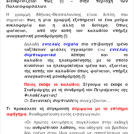
διευκρινίζεται πως (!) – στην περιοχή των
Παλαιοφαρσάλων.
Η γραμμή Αθήνας–Θεσσαλονίκης είναι διπλή, που
σημαίνει
πως η μια γραμμή εξυπηρετεί το ένα ρεύμα
κυκλοφορία και η άλλη το δεύτερο. Οπως
φαίνεται,
από
την κοπή του καλωδίου υπήρξε
αναγκαστική μονοδρόμηση
(!)
Δηλαδή
εντελώς τυχαία
στο επιβατηγό
τρένο
ταξίδευαν φιάλες υγραερίου
ενώ
εντελώς
συμπτωματικά
κόπηκε και το
καλώδιο
της
ηλεκτροκίνησης
με το οποίο
κινούνται τα ηλεκτροκίνητα τρένα και, εξαιτίας
της κοπής του καλωδίου όπως φαίνεται, υπήρξε
αναγκαστική μονοδρόμηση (!)
Ποιος έκοψε το καλώδιο;
Σίγουρα το έκοψε ο
Σταθμάρχης με τη συνδρομή του
Πειράματος της
Φιλαδέλφειας
!
Οι
Σατανικές συμπτώσεις
συνεχίζονται…
Τι προκάλεσε τη σύγκρουση
σύμφωνα με τo επίσημο
αφήγημα.
Αναδημοσίευση εντός εισαγωγικών:
«Οι πρώτες εκτιμήσεις συγκλίνουν στην εκδοχή
του
ανθρώπινου λάθους,
που οδήγησε να βρεθούν
δύο τρένα στην ίδια γραμμή με αποτέλεσμα να