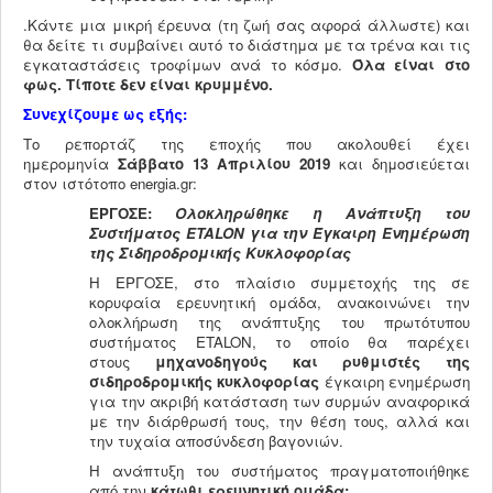
.Κάντε μια μικρή έρευνα (τη ζωή σας αφορά άλλωστε) και
θα δείτε τι συμβαίνει αυτό το διάστημα με τα τρένα και τις
εγκαταστάσεις τροφίμων ανά το κόσμο.
Όλα είναι στο
φως. Τίποτε δεν είναι κρυμμένο.
Συνεχίζουμε ως εξής:
Το ρεπορτάζ της εποχής που ακολουθεί έχει
ημερομηνία
Σάββατο 13 Απριλίου 2019
και δημοσιεύεται
στον ιστότοπο energia.gr:
ΕΡΓΟΣΕ:
Ολοκληρώθηκε η Ανάπτυξη του
Συστήματος ETALON
για την Έγκαιρη Ενημέρωση
της Σιδηροδρομικής Κυκλοφορίας
Η ΕΡΓΟΣΕ, στο πλαίσιο συμμετοχής της σε
κορυφαία ερευνητική ομάδα, ανακοινώνει την
ολοκλήρωση της ανάπτυξης του πρωτότυπου
συστήματος ETALON, το οποίο θα παρέχει
στους
μηχανοδηγούς και ρυθμιστές της
σιδηροδρομικής κυκλοφορίας
έγκαιρη ενημέρωση
για την ακριβή κατάσταση των συρμών αναφορικά
με την διάρθρωσή τους, την θέση τους, αλλά και
την τυχαία αποσύνδεση βαγονιών.
Η ανάπτυξη του συστήματος πραγματοποιήθηκε
από την
κάτωθι ερευνητική ομάδα: