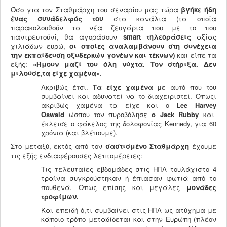
Όσο για τον Σταθμάρχη του σεναρίου μας τώρα
βγήκε ήδη
ένας συνάδελφός του
στα κανάλια (τα οποία
παρακολουθούν τα νέα ζευγάρια που με το που
παντρευτούνί, θα αγοράσουν
smart τηλεοράσεις
αξίας
χιλιάδων ευρώ,
οι οποίες αναλαμβάνουν στη συνέχεια
την εκπαίδευση οξυδερκών γονέων και τέκνων)
και είπε τα
εξής:
«Ήμουν μαζί του όλη νύχτα. Τον στήριξα. Δεν
μιλούσε,
τα είχε χαμένα
».
Ακριβώς έτσι.
Τα είχε χαμένα
με αυτό που του
συμβαίνει και αδυνατεί να το διαχειριστεί. Οπωςι
ακριβώς χαμένα τα είχε και ο
Lee
Harvey
Oswald
ώσπου τον πυροβόλησε
ο Jack
Rubby
και
έκλεισε ο φάκελος της δολοφονίας Kennedy, για 60
χρόνια (και βλέπουμε).
Στο μεταξύ, εκτός από τον
σαστισμένο Σταθμάρχη
έχουμε
τις εξής ενδιαφέρουσες λεπτομέρειες:
Τις τελευταίες εβδομάδες στις ΗΠΑ τουλάχιστο 4
τραίνα συγκρούστηκαν ή έπιασαν φωτιά από το
πουθενά. Όπως επίσης και μεγάλες
μονάδες
τροφίμων.
Και επειδή ό,τι συμβαίνει στις ΗΠΑ ως ατύχημα με
κάποιο τρόπο μεταδίδεται και στην Ευρώπη (πλέον