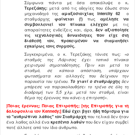
Σύμφωνα πάντα με όσα αποκάλυψε ο κ
.
Τερεζάκης:
μετά από τις οδηγίες που έδωσε στον
μηχανοδηγό της
αμαξοστοιχίας Intercity
62
ο
σταθμάρχης
φαίνεται (!)
πως
αμέλησε να
συμβουλευτεί τον πίνακα ελέγχου
με τις
απαραίτητες ενδείξεις και, άρα,
δεν αξιοποίησε
τις τεχνολογικές δυνατότητες που είχε στη
διάθεσή του, προκειμένου να σταματήσει
εγκαίρως τους συρμούς.
Συγκεκριμένα, ο κ. Τερεζάκης τόνισε πως:
«ο
σταθμός της Λάρισας έχει τοπικό πίνακα
χειρισμού σηματοδότησης. Πριν και μετά το
σταθμό, σε κάποια απόσταση, υπάρχουν
φωτοσήματα και αλλαγές που δείχνουν την
παρουσία του τρένου.
Το γιατί ο σταθμάρχης
δεν
μπόρεσε να παρακολουθήσει το τρένο σε όλη τη
διαδρομή των 5,5 χλμ. μετά τον σταθμό, είναι
θέμα της έρευνας που κάνει η επιτροπή»
.
[
Ποιας έρευνας; Ποιας Επιτροπής; [της Επιτροπής για τη
δολοφονλια του Kennedy;]
Εδώ έχει βγει ήδη πόρισμα για
το "ανθρώπινο λάθος" του Σταθμάρχη
που τελικά δεν ήταν
ένα λαθος αλλά ένα
κρεσέντο λαθών
που δεν είχαν συμβεί
ποτέ άλλοτε από τον ίδιο άνθρωπο.