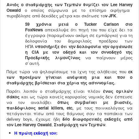
Αυτός ο σταθμάρχης των Τεμπών
θυμίζει τον Lee
Harvey
Oswald
o οποίος σύμφωνα με το επίσημο αφήγημα
πυροβόλησε από δεκάδες μέτρα και σκότωσε το
ν
JFK
.
59 χρόνια μετά ο Tucker
Carlson
στο
FoxNews
απεκάλυψε ότι πηγή του που είχε δει τα
έγγραφα (παραμένουν ακόμη σε εμπάργκο) για τη
δολοφονία του δημοφιλούς προέδρου των
ΗΠΑ
υποστήριξε ότι την δολοφονία την οργάνωσε
η CIA
με τον
οδηγό και τον συνοδηγό της
Προεδρικής λιμουζίνας
να παίρνουν μέρος
σ΄αυτή.
Πάμε τώρα να ψηλαφίσουμε τα ίχνη της αλήθειας που
εκ
των προτέρων γίνεται ανέφικτη μια και που ο
σταθμάρχης βρίσκεται στα χέρια της αστυνομίας.
Παρότι λοιπόν ο σταθμάρχης είναι πλέον
ένας ομιλών
σάκος
και ως τώρα κανείς κορυφαίος νομικός δεν έσπευσε
να τον αναλάβει
όπως συμβαίνει με βιαστές,
παιδόφιλους serial
killers
, etc
,
με τους ποινικολόγους να
πετάγονται πίσω από τους θάμνους σαν τα παπάκια των
delivery boys, έχουμε ήδη
δύο διαφορετικές εκδοχές
από
τον
Lee
Harvey
Oswald
,
Σταθμάρχη των Τεμπών
.
Η πρώτη εκδοχή του: