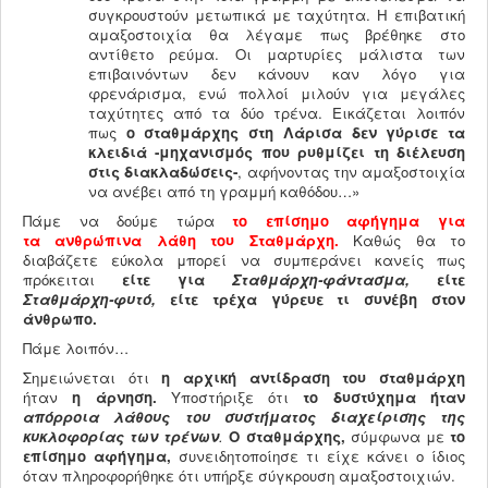
συγκρουστούν μετωπικά με ταχύτητα. Η επιβατική
αμαξοστοιχία θα λέγαμε πως βρέθηκε στο
αντίθετο ρεύμα. Οι μαρτυρίες μάλιστα των
επιβαινόντων δεν κάνουν καν λόγο για
φρενάρισμα, ενώ πολλοί μιλούν για μεγάλες
ταχύτητες από τα δύο τρένα. Εικάζεται λοιπόν
πως
ο σταθμάρχης στη Λάρισα δεν γύρισε τα
κλειδιά -μηχανισμός που ρυθμίζει τη διέλευση
στις διακλαδώσεις-
, αφήνοντας την αμαξοστοιχία
να ανέβει από τη γραμμή καθόδου…»
Πάμε να δούμε τώρα
το επίσημο αφήγημα για
τα ανθρώπινα λάθη του Σταθμάρχη.
Καθώς θα το
διαβάζετε εύκολα μπορεί να συμπεράνει κανείς πως
πρόκειται
είτε για
Σταθμάρχη-φάντασμα,
είτε
Σταθμάρχη-φυτό,
είτε τρέχα γύρευε τι συνέβη στον
άνθρωπο.
Πάμε λοιπόν…
Σημειώνεται ότι
η αρχική αντίδραση του σταθμάρχη
ήταν
η άρνηση.
Υποστήριξε ότι
το δυστύχημα ήταν
απόρροια λάθους του συστήματος διαχείρισης της
κυκλοφορίας των τρένων
.
Ο σταθμάρχης,
σύμφωνα με
το
επίσημο αφήγημα,
συνειδητοποίησε τι είχε κάνει ο ίδιος
όταν πληροφορήθηκε ότι υπήρξε σύγκρουση αμαξοστοιχιών.