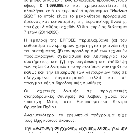
ύψους
€ 1,699,998
.75 και χρηματοδοτείται εξ
ολοκλήρου από το ευρωπαϊκό πρόγραμμα
“
Horizon
2020,”
το οποίο είναι το μεγαλύτερο πρόγραμμα
έρευνας και καινοτομίας της Ευρωπαϊκής Ένωσης,
που έχει διαθέσει σχεδόν 80 δισ. ευρώ σε διάστημα
7 ετών (2014-2020).
H εμπλοκή της ΕΡΓΟΣΕ περιελάμβανε
(α)
τον
καθορισμό των κριτηρίων χρήστη για την ανάπτυξη
του συστήματος,
(β)
τον προσδιορισμό των τεχνικών
προδιαγραφών σχεδιασμού και λειτουργίας του
συστήματος, και
(γ)
την οργάνωση και επίβλεψη
των τελικών δοκιμών των πρωτοτύπων συστημάτων
καθώς και την επικύρωση των λειτουργιών τους σε
ελεγχόμενο εργαστηριακό αλλά και σε
πραγματικές σιδηροδρομικές συνθήκες.
Οι σχετικές δοκιμές σε πραγματικές
σιδηροδρομικές συνθήκες θα λάβουν χώρα, τον
προσεχή Μάιο, στο Εμπορευματικό Κέντρο
Θριασίου Πεδίου.
Αναλυτικότερα, το ερευνητικό πρόγραμμα είχε
τους εξής κύριους σκοπούς:
Την ανάπτυξη σύγχρονης τεχνικής λύσης για την