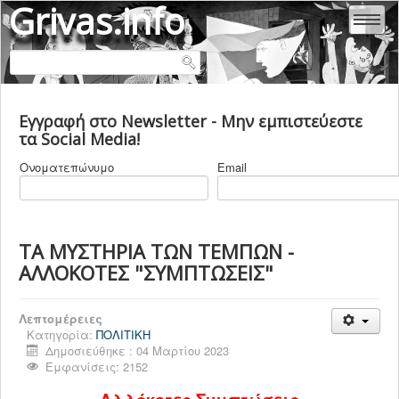
Grivas.info
ΑΛΕΞΆΝΔΡΑ ΕΥΘΥΜΙΆΔΟΥ - ΓΡΊΒΑ
Εγγραφή στο Newsletter - Μην εμπιστεύεστε
ΜΑΡΊΑ - ΜΥΡΤΏ ΓΡΊΒΑ
τα Social Media!
ΚΛΕΆΝΘΗΣ ΓΡΊΒΑΣ
Ονοματεπώνυμο
Email
ΒΙΟΓΡΑΦΙΚΑ
ΕΜΒΟΛΙΑ
COVID 19
ΤΑ ΜΥΣΤΗΡΙΑ ΤΩΝ ΤΕΜΠΩΝ -
ΑΛΛΟΚΟΤΕΣ "ΣΥΜΠΤΩΣΕΙΣ"
ΙΑΤΡΙΚΗ & ΥΓΕΙΑ
ΨΥΧΙΑΤΡΙΚΗ
Λεπτομέρειες
ΠΟΛΙΤΙΚΗ ΕΛΛΑΔΑ
Κατηγορία:
ΠΟΛΙΤΙΚΗ
Δημοσιεύθηκε : 04 Μαρτίου 2023
ΠΟΛΙΤΙΚΗ ΚΟΣΜΟΣ
Εμφανίσεις: 2152
ΠΟΛΙΤΙΚΕΣ ΔΟΛΟΦΟΝΙΕΣ