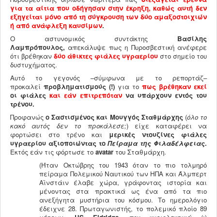
για τα αίτια που οδήγησαν στην έκρηξη, καθώς αυτή δεν
εξηγείται μόνο από τη σύγκρουση των δύο αμαξοστοιχιών
ή από ανάφλεξη καυσίμων
.
Ο αστυνομικός συντάκτης
Βασίλης
Λαμπρόπουλος,
απεκάλυψε πως η Πυροσβεστική ανέφερε
ότι βρέθηκαν
δύο άθικτες φιάλες υγραερίου
στο σημείο του
δυστυχήματος.
Αυτό το γεγονός –σύμφωνα με το ρεπορτάζ–
προκαλεί
προβληματισμούς (!)
για το
πως βρέθηκαν εκεί
οι φιάλες
και εάν επιτρεπόταν
να υπάρχουν εντός του
τρένου.
Προφανώς
ο Σαστισμένος και Μουγγός Σταθμάρχης
(
όλο το
κακό αυτός δεν το προκάλεσε;
) είχε καταφέρει να
φορτώσει στο τρένο και
μερικές ντουζίνες φιάλες
υγραερίου αξιοποιώντας το
Πείραμα της Φιλαδέλφειας
.
Εκτός εάν τις φόρτωσε το
avatar
του Σταθμάρχη.
(Ήταν Οκτώβρης του 1943 όταν το πιο τολμηρό
πείραμα Πολεμικού Ναυτικού των ΗΠΑ και Άλμπερτ
Αϊνστάιν έλαβε χώρα, γράφοντας ιστορία και
μένοντας στα πρακτικά ως ένα από τα πιο
ανεξήγητα μυστήρια του κόσμου. Το ημερολόγιο
έδειχνε 28. Πρωταγωνιστής, το πολεμικό πλοίο 89