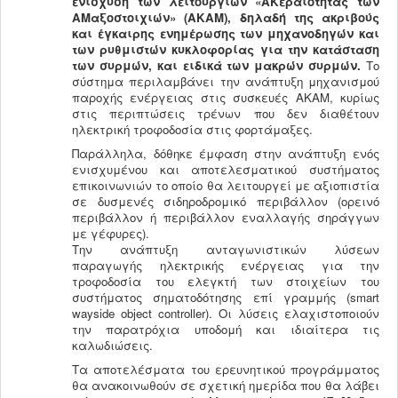
ενίσχυση των λειτουργιών «ΑK
εραιότητας των
ΑM
αξοστοιχιών» (ΑΚΑΜ), δηλαδή της ακριβούς
και έγκαιρης ενημέρωσης των μηχανοδηγών και
των ρυθμιστών κυκλοφορίας για την κατάσταση
των συρμών, και ειδικά των μακρών συρμών.
Το
σύστημα περιλαμβάνει την ανάπτυξη μηχανισμού
παροχής ενέργειας στις συσκευές ΑΚΑΜ, κυρίως
στις περιπτώσεις τρένων που δεν διαθέτουν
ηλεκτρική τροφοδοσία στις φορτάμαξες.
Παράλληλα, δόθηκε έμφαση στην ανάπτυξη ενός
ενισχυμένου και αποτελεσματικού συστήματος
επικοινωνιών το οποίο θα λειτουργεί με αξιοπιστία
σε δυσμενές σιδηροδρομικό περιβάλλον (ορεινό
περιβάλλον ή περιβάλλον εναλλαγής σηράγγων
με γέφυρες).
Την ανάπτυξη ανταγωνιστικών λύσεων
παραγωγής ηλεκτρικής ενέργειας για την
τροφοδοσία του ελεγκτή των στοιχείων του
συστήματος σηματοδότησης επί γραμμής (smart
wayside object controller). Οι λύσεις ελαχιστοποιούν
την παρατρόχια υποδομή και ιδιαίτερα τις
καλωδιώσεις.
Τα αποτελέσματα του ερευνητικού προγράμματος
θα ανακοινωθούν σε σχετική ημερίδα που θα λάβει