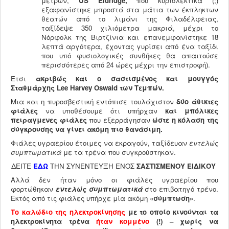
μέτρων,
US
Eldridge
,
που κυριολεκτικά (;)
εξαφανίστηκε μπροστά στα μάτια των έκπληκτων
θεατών από το λιμάνι της Φιλαδέλφειας,
ταξίδεψε 350 χιλιόμετρα μακριά, μέχρι το
Νόρφολκ της Βιρτζίνια και επανεμφανίστηκε 18
λεπτά αργότερα, έχοντας γυρίσει από ένα ταξίδι
που υπό φυσιολογικές συνθήκες θα απαιτούσε
περισσότερες από 24 ώρες μέχρι την επιστροφή).
Έτσι
ακριβώς και ο σαστισμένος και μουγγός
Σταθμάρχης Lee
Harvey
Oswald
των Τεμπών.
Μια και η πυροσβεστική εντόπισε τουλάχιστον
δύο άθικτες
φιάλες
να υποθέσουμε ότι υπήρχαν
και
μπόλικες
πειραγμενες φιάλες
που εξερράγησαν
ώστε η κόλαση της
σύγκρουσης να γίνει ακόμη πιο θανάσιμη.
Φιάλες υγραερίου έτοιμες να εκραγούν, ταξίδευαν
εντελώς
συμπτωματικά
με τα τρένα που συγκρούστηκαν.
ΔΕΙΤΕ
ΕΔΩ
ΤΗΝ ΣΥΝΕΝΤΕΥΞΗ ΕΝΟΣ
ΣΑΣΤΙΣΜΕΝΟΥ
ΕΙΔΙΚΟΥ
Αλλά δεν ήταν μόνο οι φιάλες υγραερίου που
φορτώθηκαν
εντελώς συμπτωματικά
στο επιβατηγό τρένο.
Εκτός από τις φιάλες υπήρχε μία ακόμη «
σύμπτωση»
.
Το καλώδιο της ηλεκτροκίνησης
με το οποίο κινούνται τα
ηλεκτροκίνητα τρένα
ήταν κομμένο
(!) – χωρίς να