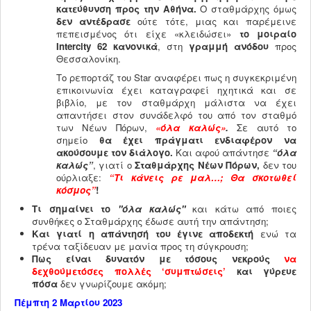
κατεύθυνση προς την Αθήνα.
Ο σταθμάρχης όμως
δεν αντέδρασε
ούτε τότε, μιας και παρέμεινε
πεπεισμένος ότι είχε «κλειδώσει»
το μοιραίο
Intercity 62 κανονικά
, στη
γραμμή ανόδου
προς
Θεσσαλονίκη.
Το ρεπορτάζ του Star αναφέρει πως η συγκεκριμένη
επικοινωνία έχει καταγραφεί ηχητικά και σε
βιβλίο, με τον σταθμάρχη μάλιστα να έχει
απαντήσει στον συνάδελφό του από τον σταθμό
των Νέων Πόρων,
«όλα καλώς»
.
Σε αυτό το
σημείο
θα έχει πράγματι ενδιαφέρον να
ακούσουμε τον διάλογο.
Και αφού απάντησε
“όλα
καλώς”
, γιατί ο
Σταθμάρχης Νέων Πόρων,
δεν του
ούρλιαξε:
“Τι κάνεις ρε μαλ…; Θα σκοτωθεί
κόσμος”
!
Τι σημαίνει το
"όλα καλώς"
και κάτω από ποιες
συνθήκες ο Σταθμάρχης έδωσε αυτή την απάντηση;
Και γιατί η απάντησή του έγινε αποδεκτή
ενώ τα
τρένα ταξίδευαν με μανία προς τη σύγκρουση;
Πως είναι δυνατόν με τόσους νεκρούς
να
δεχθούμε
τόσες πολλές ‘συμπτώσεις’
και γύρευε
πόσα
δεν γνωρίζουμε ακόμη;
Πέμπτη 2 Μαρτίου 2023