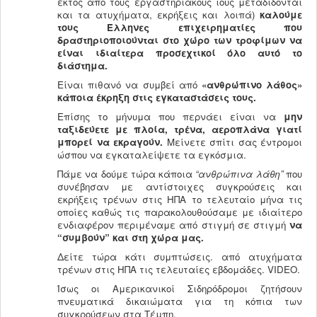
εκτός από τους εργαστηριακούς ιούς μεταδίδονται
και τα ατυχήματα, εκρήξεις και λοιπά)
καλούμε
τους Έλληνες επιχειρηματίες που
δραστηριοποιούνται στο χώρο των τροφίμων να
είναι ιδιαίτερα προσεχτικοί όλο αυτό το
διάστημα.
Είναι πιθανό να συμβεί από
«ανθρώπινο λάθος»
κάποια έκρηξη στις εγκαταστάσεις τους.
Επίσης το μήνυμα που περνάει είναι να
μην
ταξιδεύετε με πλοία, τρένα, αεροπλάνα γιατί
μπορεί να εκραγούν.
Μείνετε σπίτι σας έντρομοι
ώσπου να εγκαταλείψετε τα εγκόσμια.
Πάμε να δούμε τώρα κάποια
“ανθρώπινα λάθη”
που
συνέβησαν με αντίστοιχες συγκρούσεις και
εκρήξεις τρένων στις ΗΠΑ το τελευταίο μήνα τις
οποίες καθώς τις παρακολουθούσαμε με ιδιαίτερο
ενδιαφέρον περιμέναμε από στιγμή σε στιγμή
να
“συμβούν” και στη χώρα μας.
Δείτε τώρα κάτι συμπτώσεις. από ατυχήματα
τρένων στις ΗΠΑ τις τελευταίες εβδομάδες. VIDEO.
Ίσως οι Αμερικανικοί Σιδηρόδρομοι ζητήσουν
πνευματικά δικαιώματα για τη κόπια των
συγκρούσεων στα Τέμπη.