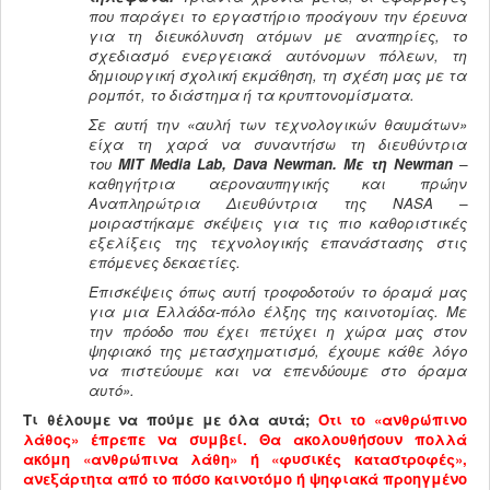
που παράγει το εργαστήριο προάγουν την έρευνα
για τη διευκόλυνση ατόμων με αναπηρίες, το
σχεδιασμό ενεργειακά αυτόνομων πόλεων, τη
δημιουργική σχολική εκμάθηση, τη σχέση μας με τα
ρομπότ, το διάστημα ή τα κρυπτονομίσματα.
Σε αυτή την «αυλή των τεχνολογικών θαυμάτων»
είχα τη χαρά να συναντήσω τη διευθύντρια
του
MIT
Media
Lab
, Dava
Newman
. Με τη Newman
–
καθηγήτρια αεροναυπηγικής και πρώην
Αναπληρώτρια Διευθύντρια της NASA
–
μοιραστήκαμε σκέψεις για τις πιο καθοριστικές
εξελίξεις της τεχνολογικής επανάστασης στις
επόμενες δεκαετίες.
Επισκέψεις όπως αυτή τροφοδοτούν το όραμά μας
για μια Ελλάδα-πόλο έλξης της καινοτομίας. Με
την πρόοδο που έχει πετύχει η χώρα μας στον
ψηφιακό της μετασχηματισμό, έχουμε κάθε λόγο
να πιστεύουμε και να επενδύουμε στο όραμα
αυτό».
Τι θέλουμε να πούμε με όλα αυτά;
Ότι το «ανθρώπινο
λάθος» έπρεπε να συμβεί. Θα ακολουθήσουν πολλά
ακόμη «ανθρώπινα λάθη» ή «φυσικές καταστροφές»,
ανεξάρτητα από το πόσο καινοτόμο ή ψηφιακά προηγμένο