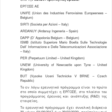
ΕΡΓΟΣΕ ΑΕ
UNIFE (Union des Industries Ferroviaires Europeenees –
Belgium)
SIRTI (Societa per Azioni – Italy)
ARDANUY (Ardanuy Ingeneria – Spain)
DAPP (D’ Appolonia Belgium – Belgium)
ISMB (Istituto Superiore Mario Boella Sulle Technologie
Dell’ Informazione e Delle Telecomunicazioni Associazione
– Italy)
PER (Perpetuum Limited – United Kingdom)
UNEW (University of Newcastle upon Tyne – United
Kingdom)
BUT (Vysoke Uceni Technicke V BRNE – Czech
Republic)
Το εν λόγω ερευνητικό πρόγραμμα είναι το πρώτο
στο οποίο συμμετέχει η ΕΡΓΟΣΕ, στο πλαίσιο του
προγράμματος έρευνας και ανάπτυξης (R&D) της
εταιρείας.
Το ερευνητικό πρόγραμμα έχει συνολική διάρκεια
30 μήνες (01/09/2017 έως 29/02/2020), προϋπολογισμό