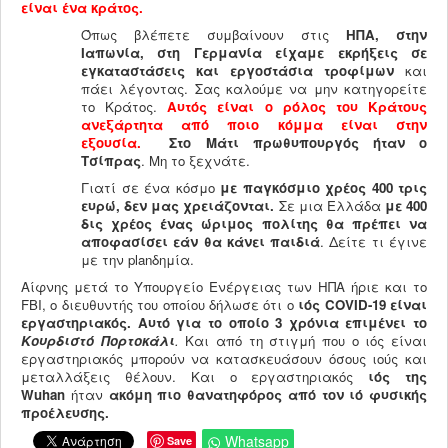
είναι ένα κράτος.
Όπως βλέπετε συμβαίνουν στις
ΗΠΑ, στην
Ιαπωνία, στη Γερμανία είχαμε εκρήξεις σε
εγκαταστάσεις και εργοστάσια τροφίμων
και
πάει λέγοντας. Σας καλούμε να μην κατηγορείτε
το Κράτος.
Αυτός είναι ο ρόλος του Κράτους
ανεξάρτητα από ποιο κόμμα είναι στην
εξουσία.
Στο Μάτι πρωθυπουργός ήταν ο
Τσίπρας
. Μη το ξεχνάτε.
Γιατί σε ένα κόσμο
με παγκόσμιο χρέος 400 τρις
ευρώ, δεν μας χρειάζονται.
Σε μια Ελλάδα
με 400
δις χρέος ένας ώριμος πολίτης θα πρέπει να
αποφασίσει εάν θα κάνει παιδιά
. Δείτε τι έγινε
με την planδημία.
Αίφνης μετά το Υπουργείο Ενέργειας των ΗΠΑ ήριε και το
FBI, ο διευθυντής του οποίου δήλωσε ότι ο
ιός COVID
-19 είναι
εργαστηριακός. Αυτό για το οποίο 3 χρόνια επιμένει το
Κουρδιστό Πορτοκάλι
.
Και από τη στιγμή που ο ιός είναι
εργαστηριακός μπορούν να κατασκευάσουν όσους ιούς και
μεταλλάξεις θέλουν. Και ο εργαστηριακός
ιός της
Wuhan
ήταν
ακόμη πιο θανατηφόρος από τον ιό φυσικής
προέλευσης.
Whatsapp
Save