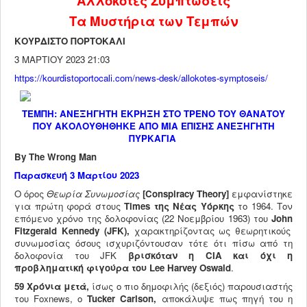
Αλλόκοτες Συμπτώσεις
ΠΟΛΙΤΙΚΉ - ΕΥΡΏΠΗ
Τα Μυστήρια των Τεμπών
ΙΣΤΟΡΙΑ
ΚΟΥΡΔΙΣΤΟ ΠΟΡΤΟΚΑΛΙ
3 ΜΑΡΤΙΟΥ 2023 21:03
ΚΟΜΜΟΥΝΙΣΜΟΣ
https://kourdistoportocali.com/news-desk/allokotes-symptoseis/
ΝΑΖΙΣΜΟΣ
ΤΡΟΜΟΚΡΑΤΙΑ
ΤΕΜΠΗ: ΑΝΕΞΗΓΗΤΗ ΕΚΡΗΞΗ ΣΤΟ ΤΡΕΝΟ ΤΟΥ ΘΑΝΑΤΟΥ
ΠΟΥ ΑΚΟΛΟΥΘΗΘΗΚΕ ΑΠΟ MIA ΕΠΙΣΗΣ ΑΝΕΞΗΓΗΤΗ
ΚΟΙΝΩΝΙΚΑ ΘΕΜΑΤΑ
ΠΥΡΚΑΓΙΑ
ΣΥΓΧΡΟΝΗ ΣΚΕΨΗ
Βy
The
Wrong
Man
Παρασκευή 3 Μαρτίου 2023
ΑΡΘΡΑ ΤΡΙΤΩΝ
O όρος
Θεωρία Συνωμοσίας
[Conspiracy
Theory
]
εμφανίστηκε
ΝΑΡΚΩΤΙΚΑ
για πρώτη φορά στους
Times
της Νέας Υόρκης
το 1964. Τον
επόμενο χρόνο της δολοφονίας (22 Nοεμβρίου 1963) του
John
ΠΟΛΙΤΙΚΗ - ΟΜΙΛΙΕΣ
Fitzgerald
Kennedy
(JFK
),
χαρακτηρίζοντας ως θεωρητικούς
συνωμοσίας όσους ισχυριζόντουσαν τότε ότι πίσω από τη
ΒΙΒΛΙΑ
δολοφονία του JFK
βρισκόταν η
CIA
και όχι η
προβληματική φιγούρα του
Lee
Harvey
Oswald
.
ΟΙΚΟΝΟΜΙΑ
59 X
ρόνια μετά,
ίσως ο πιο δημοφιλής (δεξιός) παρουσιαστής
ΠΌΛΕΜΟΣ ΟΥΚΡΑΝΊΑ
του Foxnews, ο
Tucker
Carlson
,
αποκάλυψε πως πηγή του η