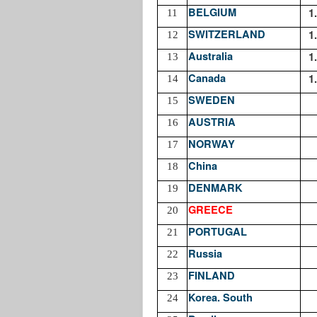
BELGIUM
1
11
SWITZERLAND
1
12
Australia
1
13
Canada
1
14
SWEDEN
15
AUSTRIA
16
NORWAY
17
China
18
DENMARK
19
GREECE
20
PORTUGAL
21
Russia
22
FINLAND
23
Korea. South
24