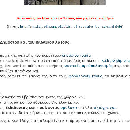
Κατάλογος του Εξωτερικού Χρέους των χωρών του κόσμου
(
Πηγή
:
http://en.wikipedia.org/wiki/List_of_countries_by_external debt
)
Δημόσιου και του Ιδιωτικού Χρέους
.
χρηματικής οφειλής του ευρύτερου
δημόσιου τομέα
.
ας
περιλαμβάνει όλα τα επίπεδα δημόσιας διοίκησης:
κυβέρνηση
,
νο
χρόνο κατά το πόσο που ο ετήσιος
κρατικός προϋπολογισμός
παρουσι
υσιάζει πλεόνασμα).
νηση αντλεί τα έσοδά της από τους
φορολογούμενους
,
το δημόσιο
ε:
στωτές που βρίσκονται εντός της χώρας, και
ό πιστωτές που εδρεύουν στο εξωτερικό.
ίως
εκδίδοντας και πουλώντας
ομόλογα
ή άλλα
αξιόγραφα
.
είστηκαν ιδιώτες ή ιδιωτικές εταιρείες που εδρεύουν στη χώρα.
ους,
o
Κατάλογος περιλαμβάνει και ορισμένες μη-ανεξάρτητες περι