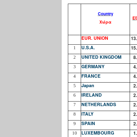
Country
Ε
Χώρα
EUR. UNION
13
U.S.A.
15
1
UNITED KINGDOM
8
2
GERMANY
4
3
FRANCE
4
4
Japan
2
5
IRELAND
2
6
NETHERLANDS
2
7
ITALY
2
8
SPAIN
2
9
LUXEMBOURG
1
10