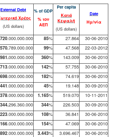
Per capita
External Debt
%
of
GDP
Date
Κατά
ξωτερικό
Χρέος
% του
Κεφαλή
Ημ/νία
ΑΕΠ
(US dollars)
(US dollars)
.000.000.000
%
27.864
30-06-2010
.720
85
789.000.000
%
47.568
22-03-2012
.570.
99
000.000.000
%
143.009
30-06-2010
.981.
360
.000.000.000
%
57.755
30-06-2010
.713
142
.000.000.000
%
74.619
30-06-2010
.698
182
.000.000.000
%
19.148
30-09-2010
.441
45
.000.000.000
%
519.070
10-11-2011
.378
1.165
296.360.000
%
226.503
30-09-2010
.344.
344
.000.000.000
%
36.841
30-06-2010
.223
108
.000.000.000
%
47.069
30-06-2010
.166
154
.000.000.000
%
3.696.467
30-06-2010
.892
3.443