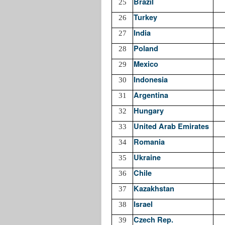
Brazil
25
Turkey
26
India
27
Poland
28
Mexico
29
Indonesia
30
Argentina
31
Hungary
32
United Arab Emirates
33
Romania
34
Ukraine
35
Chile
36
Kazakhstan
37
Israel
38
Czech Rep.
39