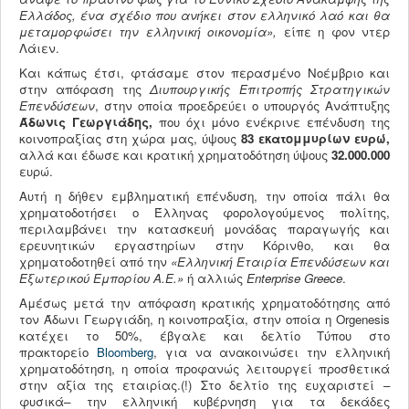
Ελλάδος, ένα σχέδιο που ανήκει στον ελληνικό λαό και θα
μεταμορφώσει την ελληνική οικονομία»,
είπε η φον ντερ
Λάιεν.
Και κάπως έτσι, φτάσαμε στον περασμένο Νοέμβριο και
στην απόφαση της
Διυπουργικής Επιτροπής Στρατηγικών
Επενδύσεων
, στην οποία προεδρεύει ο υπουργός Ανάπτυξης
Άδωνις Γεωργιάδης,
που όχι μόνο ενέκρινε επένδυση της
κοινοπραξίας στη χώρα μας, ύψους
83 εκατομμυρίων ευρώ,
αλλά και έδωσε και κρατική χρηματοδότηση ύψους
32.000.000
ευρώ.
Αυτή η δήθεν εμβληματική επένδυση, την οποία πάλι θα
χρηματοδοτήσει ο Έλληνας φορολογούμενος πολίτης,
περιλαμβάνει την κατασκευή μονάδας παραγωγής και
ερευνητικών εργαστηρίων στην Κόρινθο, και θα
χρηματοδοτηθεί από την
«Ελληνική Εταιρία Επενδύσεων
και
Εξωτερικού Εμπορίου Α.Ε.»
ή αλλιώς
Enterprise
Greece
.
Αμέσως μετά την απόφαση κρατικής χρηματοδότησης από
τον Άδωνι Γεωργιάδη, η κοινοπραξία, στην οποία η Orgenesis
κατέχει το 50%, έβγαλε και δελτίο Τύπου στο
πρακτορείο
Bloomberg
, για να ανακοινώσει την ελληνική
χρηματοδότηση, η οποία προφανώς λειτουργεί προσθετικά
στην αξία της εταιρίας.(!) Στο δελτίο της ευχαριστεί –
φυσικά– την ελληνική κυβέρνηση για τα δεκάδες