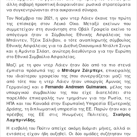
άλλη σοβαρή προοπτική διαφαινόταν: ρωσικά στρατεύματα
να συγκεντρώνονται στα ουκρανικά σύνορα.
Τον Νοέμβριο του 2021, η φον ντερ Λάιεν έκανε την πρώτη
της επίσκεψη στον Λευκό Οίκο. Μεταξύ εκείνων που
συμμετείχαν στη συνάντηση στο Οβάλ Γραφείο εκείνο το
απόγευμα ήταν ο Σύμβουλος Εθνικής Ασφάλειας του
Μπάιντεν, Τζέικ Σάλιβαν, ο τότε αναπληρωτής σύμβουλος
Εθνικής Ασφάλειας για τα Διεθνή Οικονομικά Ντάλιπ Σινγκ
και η Αμάντα Σλόατ, ανώτερη διευθύντρια για την Ευρώπη
στο Εθνικό Συμβούλιο Ασφαλείας.
Μαζί με τη φον ντερ Λάιεν ήταν δύο από τα πιο στενά
έμπιστα πρόσωπά της: o
Μπιόερν Ζάιμπερτ
, επικεφαλής
του ιδιαίτερου γραφείου της (που συνεργάζεται μαζί της
από τότε που η ντερ Λάιεν ήταν υπουργός Άμυνας της
Γερμανίας) και ο
Fernando
Andresen
Guimaraes
, μέλος του
υπουργικού συμβουλίου της που είχε διατελέσει στο
παρελθόν επικεφαλής των τμημάτων για την Ρωσία, τις
ΗΠΑ και του Καναδά στην Ευρωπαϊκή Υπηρεσία Εξωτερικής
Δράσης, τη διπλωματική υπηρεσία της ΕΕ. Παρών ήταν και ο
πρέσβης της ΕΕ στις Ηνωμένες Πολιτείες,
Σταύρος
Λαμπρινίδης
.
Η εισβολή του Πούτιν απείχε ακόμη δυόμισι μήνες, αλλά οι
εντάσεις είχαν ήδη αυξηθεί. Οι δύο ομάδες συζήτησαν την