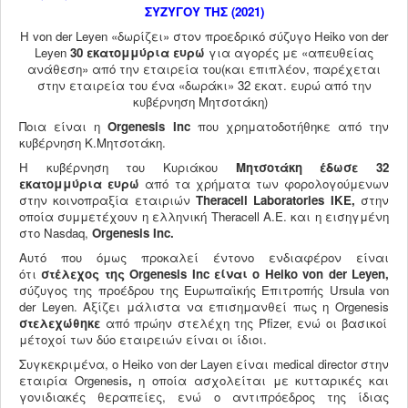
ΣΥΖΥΓΟΥ ΤΗΣ (2021)
Η von der Leyen «δωρίζει» στον προεδρικό σύζυγο Heiko von der
Leyen
30 εκατομμύρια ευρώ
για αγορές με «απευθείας
ανάθεση» από την εταιρεία του(και επιπλέον, παρέχεται
στην εταιρεία του ένα «δωράκι» 32 εκατ. ευρώ από την
κυβέρνηση Μητσοτάκη)
Ποια είναι η
Orgenesis
Inc
που χρηματοδοτήθηκε από την
κυβέρνηση Κ.Μητσοτάκη.
Η κυβέρνηση του Κυριάκου
Μητσοτάκη έδωσε 32
εκατομμύρια ευρώ
από τα χρήματα των φορολογούμενων
στην κοινοπραξία εταιριών
Theracell
Laboratories
IKE
,
στην
οποία συμμετέχουν η ελληνική Theracell Α.Ε. και η εισηγμένη
στο Nasdaq,
Orgenesis
Inc
.
Αυτό που όμως προκαλεί έντονο ενδιαφέρον είναι
ότι
στέλεχος της
Orgenesis
Inc
είναι ο
Heiko
von
der
Leyen
,
σύζυγος της προέδρου της Ευρωπαϊκής Επιτροπής Ursula von
der Leyen. Αξίζει μάλιστα να επισημανθεί πως η Orgenesis
στελεχώθηκε
από πρώην στελέχη της Pfizer, ενώ οι βασικοί
μέτοχοί των δύο εταιρειών είναι οι ίδιοι.
Συγκεκριμένα, ο Heiko von der Layen είναι medical director στην
εταιρία Orgenesis
,
η οποία ασχολείται με κυτταρικές και
γονιδιακές θεραπείες, ενώ ο αντιπρόεδρος της ίδιας