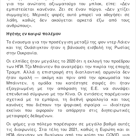
για την ανώτατη αξιωματούχο του μπλοκ, είπε: «Δεν
εμπιστεύεται κανέναν. Ζει σε έναν πύργο. «Δεν χτίζει
συμμαχίες. Μερικές φορές αυτό μπορεί να οδηγήσει σε
λάθη, καθώς δεν ακούγεται αρκετά έξω από τους
ανθρώπους».
Ηγέτης εν καιρώ πολέμου
Το έναυσμα για την προσέγγιση μεταξύ της φον ντερ Λάιεν
και της Ουάσιγκτον ήταν η βάναυση εισβολή της Ρωσίας
στην Ουκρανία.
Οι ελπίδες ήταν μεγάλες το 2020 ότι η εκλογή του προέδρου
των ΗΠΑ Τζο Μπάιντεν θα ανατρέψει την πικρία της εποχής
Τραμπ. Αλλά η επιστροφή στη διατλαντική αρμονία δεν
ήταν ομαλή — ακόμη και πριν από την ορκωμοσία του
Μπάιντεν, η ομάδα του κατέστησε σαφές ότι ήταν
εξαγριωμένη με την απόφαση της Ε.Ε. να συνάψει
επενδυτικό σύμφωνο με την Κίνα. Οι εντάσεις παρέμειναν
σχετικά με το εμπόριο, τη διεθνή φορολογία και τους
κανόνες που διέπουν την ψηφιακή σφαίρα — ιδιαίτερα
εκείνοι που αφορούν το απόρρητο στις διηπειρωτικές
μεταφορές δεδομένων.
Οι φήμες για πόλεμο παρέσυραν σε μεγάλο βαθμό αυτές
τις διαφωνίες. Στα τέλη του 2021, καθώς η Ευρώπη και οι
ΗΠΑ άρχισαν να βγαίνουν από την κρίση του COVID, μια