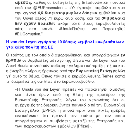
αμέσως,
καθώς οι ενέργειές της διερευνώνται ποινικά
από τον @EUProsecutor»… «Υπέγραψε συμβόλαια για
την αγορά
4,6 δισεκατομμυρίων δόσεων
εμβολίου για
τον Covid αξίας 71 ευρώ ανά δόση, και
τα συμβόλαια
δεν έχουν διατεθεί
ακόμη ούτε στους ευρωβουλευτές
ούτε στο κοινό. #UrsulaΠρέπει να Παραιτηθεί
#EUCorruption."
Η
von
der
Leyen
αγόρασε 10 δόσεις «εμβολίων»-βιοόπλων
για κάθε πολίτη της ΕΕ
Ο τρόπος με τον οποίο διαμορφώθηκαν και υπογράφηκαν
εν
κρυπτώ
οι συμβάσεις μεταξύ της Ursula von der Leyen και του
Albert Bourla συνιστούν σοβαρή εγκληματική πράξη, εξ ου και
η έναρξη πλήρους έρευνας από
την Ευρωπαϊκή Εισαγγελία
γι’ αυτό το θέμα. Όπως τόνισε ο ευρωβουλευτής Terhes κατά
τη διάρκεια της ομιλίας στο ευρωκοινοβούλιο:
«Η Ursula von der Leyen πρέπει να παραιτηθεί αμέσως
και άνευ όρων από τη θέση της πρόεδρου της
Ευρωπαϊκής Επιτροπής, λόγω του γεγονότος ότι οι
ενέργειές της διερευνώνται ποινικά από την Ευρωπαϊκή
Εισαγγελία (EPPΟ), η οποία πριν από λίγες ημέρες
ανακοίνωσε ότι ερευνά τον τρόπο με τον οποίο
υπογράφηκαν οι συμβάσεις μεταξύ της Επιτροπής και
των παρασκευαστών εμβολίων [Pfizer]».