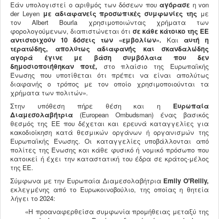
Εάν υπολογιστεί ο αριθμός των δόσεων που
αγόρασε
η von
der Leyen
με αδιαφανείς
προσωπικές συμφωνίες της
με
τον Albert Bourla χρησιμοποιώντας χρήματα των
φορολογούμενων, διαπιστώνεται ότι
σε κάθε κάτοικο της ΕΕ
αντιστοιχούν 10 δόσεις των «εμβολίων».
Και
αυτή η
τερατώδης, απολύτως αδιαφανής και σκανδαλώδης
αγορά έγινε με βάση συμβόλαια που δεν
δημοσιοποιήθηκαν ποτέ,
στο πλαίσιο της Ευρωπαϊκής
Ένωσης που υποτίθεται ότι πρέπει να είναι απολύτως
διαφανής ο τρόπος με τον οποίο χρησιμοποιούνται τα
χρήματα των πολιτών».
Στην υπόθεση πήρε θέση και η
Ευρωπαία
Διαμεσολαβήτρια
(European Ombudsman) ένας βασικός
θεσμός της ΕΕ που δέχεται και ερευνά καταγγελίες για
κακοδιοίκηση κατά θεσμικών οργάνων ή οργανισμών της
Ευρωπαϊκής Ένωσης. Οι καταγγελίες υποβάλλονται από
πολίτες της Ένωσης και κάθε φυσικό ή νομικό πρόσωπο που
κατοικεί ή έχει την καταστατική του έδρα σε κράτος-μέλος
της ΕΕ.
Σύμφωνα με την Ευρωπαία Διαμεσολαβήτρια
Emily
O
'
Reilly
,
εκλεγμένης από το Ευρωκοινοβούλιο, της οποίας η θητεία
λήγει το 2024:
«H προαναφερθείσα συμφωνία προμήθειας μεταξύ της