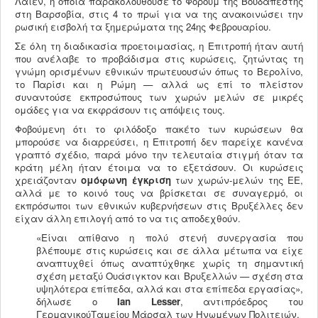
Λάιεν, η οποία παρακολουθούσε το Φόρουμ της Βουδαπέστης
στη Βαρσοβία, στις 4 το πρωί για να της ανακοινώσει την
ρωσική εισβολή τα ξημερώματα της 24ης Φεβρουαρίου.
Σε όλη τη διαδικασία προετοιμασίας, η Επιτροπή ήταν αυτή
που ανέλαβε το προβάδισμα στις κυρώσεις, ζητώντας τη
γνώμη ορισμένων εθνικών πρωτευουσών όπως το Βερολίνο,
το Παρίσι και η Ρώμη — αλλά ως επί το πλείστον
συναντούσε εκπροσώπους των χωρών μελών σε μικρές
ομάδες για να εκφράσουν τις απόψεις τους.
Φοβούμενη ότι το φιλόδοξο πακέτο των κυρώσεων θα
μπορούσε να διαρρεύσει, η Επιτροπή δεν παρείχε κανένα
γραπτό σχέδιο, παρά μόνο την τελευταία στιγμή όταν τα
κράτη μέλη ήταν έτοιμα να το εξετάσουν. Οι κυρώσεις
χρειάζονταν
ομόφωνη έγκριση
των χωρών-μελών της ΕΕ,
αλλά με το κοινό τους να βρίσκεται σε συναγερμό, οι
εκπρόσωποι των εθνικών κυβερνήσεων στις Βρυξέλλες δεν
είχαν άλλη επιλογή από το να τις αποδεχθούν.
«Είναι απίθανο η πολύ στενή συνεργασία που
βλέπουμε στις κυρώσεις και σε άλλα μέτωπα να είχε
αναπτυχθεί όπως αναπτύχθηκε χωρίς τη σημαντική
σχέση μεταξύ Ουάσιγκτον και Βρυξελλών — σχέση στα
υψηλότερα επίπεδα, αλλά και στα επίπεδα εργασίας»,
δήλωσε ο
Ian
Lesser
, αντιπρόεδρος του
ΓερμανικούΤαμείου Μάρσαλ των Ηνωμένων Πολιτειών.