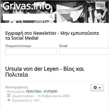
Grivas.info
ΑΛΕΞΆΝΔΡΑ ΕΥΘΥΜΙΆΔΟΥ - ΓΡΊΒΑ
Εγγραφή στο Newsletter - Μην εμπιστεύεστε
ΜΑΡΊΑ - ΜΥΡΤΏ ΓΡΊΒΑ
τα Social Media!
ΚΛΕΆΝΘΗΣ ΓΡΊΒΑΣ
Ονοματεπώνυμο
Email
ΒΙΟΓΡΑΦΙΚΑ
ΕΜΒΟΛΙΑ
COVID 19
Ursula von der Leyen - Βίος και
Πολιτεία
ΙΑΤΡΙΚΗ & ΥΓΕΙΑ
ΨΥΧΙΑΤΡΙΚΗ
Λεπτομέρειες
ΠΟΛΙΤΙΚΗ ΕΛΛΑΔΑ
Κατηγορία:
ΠΟΛΙΤΙΚΗ - ΕΥΡΩΠΗ
Δημοσιεύθηκε : 15 Φεβρουαρίου 2023
ΠΟΛΙΤΙΚΗ ΚΟΣΜΟΣ
Εμφανίσεις: 1811
ΠΟΛΙΤΙΚΕΣ ΔΟΛΟΦΟΝΙΕΣ