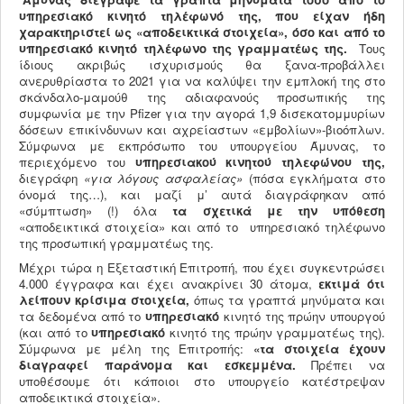
υπηρεσιακό κινητό τηλέφωνό της, που είχαν ήδη
χαρακτηριστεί ως «αποδεικτικά στοιχεία», όσο και από το
υπηρεσιακό κινητό τηλέφωνο της γραμματέως της.
Τους
ίδιους ακριβώς ισχυρισμούς θα ξανα-προβάλλει
ανερυθρίαστα το 2021 για να καλύψει την εμπλοκή της στο
σκάνδαλο-μαμούθ της αδιαφανούς προσωπικής της
συμφωνία με την Pfizer για την αγορά 1,9 δισεκατομμυρίων
δόσεων επικίνδυνων και αχρείαστων «εμβολίων»-βιοόπλων.
Σύμφωνα με εκπρόσωπο του υπουργείου Άμυνας, το
περιεχόμενο του
υπηρεσιακού κινητού τηλεφώνου της,
διεγράφη
«για λόγους ασφαλείας»
(πόσα εγκλήματα στο
όνομά της…), και μαζί μ’ αυτά διαγράφηκαν από
«σύμπτωση» (!) όλα
τα σχετικά με την υπόθεση
«αποδεικτικά στοιχεία» και από το υπηρεσιακό τηλέφωνο
της προσωπική γραμματέως της.
Μέχρι τώρα η Εξεταστική Επιτροπή, που έχει συγκεντρώσει
4.000 έγγραφα και έχει ανακρίνει 30 άτομα,
εκτιμά ότι
λείπουν κρίσιμα στοιχεία,
όπως τα γραπτά μηνύματα και
τα δεδομένα από το
υπηρεσιακό
κινητό της πρώην υπουργού
(και από το
υπηρεσιακό
κινητό της πρώην γραμματέως της).
Σύμφωνα με μέλη της Επιτροπής:
«τα στοιχεία έχουν
διαγραφεί παράνομα και εσκεμμένα.
Πρέπει να
υποθέσουμε ότι κάποιοι στο υπουργείο κατέστρεψαν
αποδεικτικά στοιχεία».