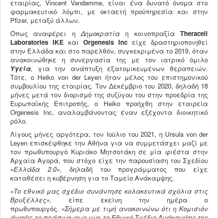
εταιρίας, Vincent Vandamme, είναι ένα δυνατό όνομα στο
φαρμακευτικό λόμπι, με οκταετή προϋπηρεσία και στην
Pfizer, μεταξύ άλλων.
Όπως αναφέρει η
Δημοκρατία
η κοινοπραξία
Theracell
Laboratories
IKE
και
Orgenesis
Inc
είχε δραστηριοποιηθεί
στην Ελλάδα και στο παρελθόν, συγκεκριμένα το 2019, όταν
ανακοινώθηκε η συνεργασία της με τον ιατρικό όμιλο
Υγεία
, για την ανάπτυξη εξατομικευμένων θεραπειών.
Τότε, ο Heiko von der Leyen ήταν μέλος του επιστημονικού
συμβουλίου της εταιρίας. Τον Δεκέμβριο του 2020, δηλαδή 18
μήνες μετά τον διορισμό της συζύγου του στην προεδρία της
Ευρωπαϊκής Επιτροπής, ο Heiko προήχθη στην εταιρεία
Orgenesis Inc, αναλαμβάνοντας έναν εξέχοντα διοικητικό
ρόλο.
Λίγους μήνες αργότερα, τον Ιούλιο του 2021, η Ursula von der
Leyen επισκέφθηκε την Αθήνα για να συμμετάσχει μαζί με
τον πρωθυπουργό Κυριάκο Μητσοτάκη σε μία φιέστα στην
Αρχαία Αγορά, που στόχο είχε την παρουσίαση του Σχεδίου
«Ελλάδα 2.0»
, δηλαδή του προγράμματος που είχε
καταθέσει η κυβέρνηση για το Ταμείο Ανάκαμψης.
«Το εθνικό μας σχέδιο συνάντησε κολακευτικά σχόλια στις
Βρυξέλλες»,
είπε εκείνη την ημέρα ο
πρωθυπουργός.
«Σήμερα με τιμή ανακοινώνω ότι η Κομισιόν
άναψε το πράσινο φως για το Εθνικό Σχέδιο Ανάκαμψης της