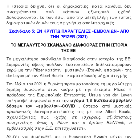
Η ιστορία δείχνει ότι οι δημοκρατίες, κατά κανόνα, δεν
ανατρέπονται από κάποιον εξωτερικό εχθρό.
Δολοφονούνται εκ των έσω, από την μετεξέλιξη των τύποις
δημοκρατικών δομών τους σε γνήσια απολυταρχικές.
Σκάνδαλο 5: ΕΝ ΚΡΥΠΤΩ ΠΑΡΑΓΓΕΛΙΕΣ «ΕΜΒΟΛΙΩΝ» ΑΠΟ
ΤΗΝ
PFIZER
(2021)
ΤΟ ΜΕΓΑΛΥΤΕΡΟ ΣΚΑΝΔΑΛΟ ΔΙΑΦΘΟΡΑΣ ΣΤΗΝ ΙΣΤΟΡΙΑ
ΤΗΣ ΕΕ
Το μεγαλύτερο σκάνδαλο διαφθοράς στην ιστορία της ΕΕ:
Συμφωνίες ύψους πολλών εκατοντάδων δισεκατομμυρίων
ευρώ με την Pfizer κατόπιν μυστικών «Στενών επαφών» της
der Leyen με τον Albert Bourla – καμία κύρωση μέχρι στιγμής
Τον Μάιο του 2021 η Ευρώπη πραγματοποίησε τη μεγαλύτερη
διμερή συμφωνία στον κόσμο με την εταιρία Pfizer. Η
πρόεδρος της Ευρωπαϊκής Επιτροπής, Ursula von der Leyen
υπέγραψε συμφωνία για την
αγορά 1,8 δισεκατομμυρίων
δόσεων του «εμβολίου»-
COVID
,
ύστερα από μυστικές
προσωπικές
διαπραγματεύσεις της με τον Albert Bourla,
σχολιάζοντας πως
«χάρη σε ισχυρούς, αξιόπιστους
συνεργάτες, όπως η
Pfizer
και
o
όμιλος
BioNTech
, ο
εμβολιασμός στην Ε.Ε. επιταχύνεται».
Αξίζει να σημειωθεί ότι η Ευρωπαϊκή Ένωση μέχρι τον