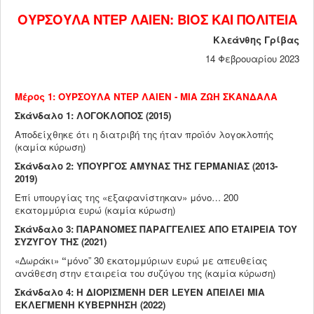
ΠΟΛΙΤΙΚΉ - ΕΥΡΏΠΗ
ΟΥΡΣΟΥΛΑ ΝΤΕΡ ΛΑΙΕΝ: ΒΙΟΣ ΚΑΙ ΠΟΛΙΤΕΙΑ
ΙΣΤΟΡΙΑ
Κλεάνθης Γρίβας
14 Φεβρουαρίου 2023
ΚΟΜΜΟΥΝΙΣΜΟΣ
ΝΑΖΙΣΜΟΣ
Μέρος 1: ΟΥΡΣΟΥΛΑ ΝΤΕΡ ΛΑΙΕΝ - ΜΙΑ ΖΩΗ ΣΚΑΝΔΑΛΑ
ΤΡΟΜΟΚΡΑΤΙΑ
Σκάνδαλο 1: ΛΟΓΟΚΛΟΠΟΣ (2015)
Αποδείχθηκε ότι η διατριβή της ήταν προϊόν λογοκλοπής
ΚΟΙΝΩΝΙΚΑ ΘΕΜΑΤΑ
(καμία κύρωση)
ΣΥΓΧΡΟΝΗ ΣΚΕΨΗ
Σκάνδαλο 2: ΥΠΟΥΡΓΟΣ ΑΜΥΝΑΣ ΤΗΣ ΓΕΡΜΑΝΙΑΣ (2013-
2019)
ΑΡΘΡΑ ΤΡΙΤΩΝ
Επί υπουργίας της «εξαφανίστηκαν» μόνο… 200
ΝΑΡΚΩΤΙΚΑ
εκατομμύρια ευρώ (καμία κύρωση)
Σκάνδαλο 3: ΠΑΡΑΝΟΜΕΣ ΠΑΡΑΓΓΕΛΙΕΣ ΑΠΟ ΕΤΑΙΡΕΙΑ ΤΟΥ
ΠΟΛΙΤΙΚΗ - ΟΜΙΛΙΕΣ
ΣΥΖΥΓΟΥ ΤΗΣ (2021)
ΒΙΒΛΙΑ
«Δωράκι»
“
μόνο” 30 εκατομμύριων ευρώ με απευθείας
ανάθεση στην εταιρεία του συζύγου της (καμία κύρωση)
ΟΙΚΟΝΟΜΙΑ
Σκάνδαλο 4: Η ΔΙΟΡΙΣΜΕΝΗ
DER
LEYEN
ΑΠΕΙΛΕΙ ΜΙΑ
ΠΌΛΕΜΟΣ ΟΥΚΡΑΝΊΑ
ΕΚΛΕΓΜΕΝΗ ΚΥΒΕΡΝΗΣΗ (2022)