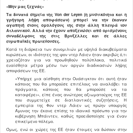
«
Μην μας ξεχνάς»
Τα δυνατά σημεία της
Von
der
Leyen
(η μυστικότητα και η
γρήγορη λήψη αποφάσεων) μπορεί να την έκαναν
αγαπητή στους ομολόγους της στην άλλη πλευρά του
Ατλαντικού.
Αλλά την έχουν αποξενώσει από ορισμένους
συναδέλφους της στις Βρυξέλλες και σε άλλες
ευρωπαϊκές πρωτεύουσες.
Κατά τη διάρκεια των συνομιλιών με υψηλά διακυβεύματα
κυρώσεων, οι ιδιότητες της φον ντερ Λάιεν ήταν ακριβώς ό,τι
χρειαζόταν για να προωθηθούν πολύπλοκα, πολιτικά
ευαίσθητα μέτρα μέσω των αργών διαδικασιών λήψης
αποφάσεων της ΕΕ.
«Υπήρχε μια αίσθηση στην Ουάσιγκτον ότι αυτή ήταν
κάποιος που θα μπορούσε επιτέλους να αναλάβει τα
πράγματα, κάποιος που θα μπορούσε να τα
καταφέρει», είπε ένας ανώτερος αξιωματούχος της ΕΕ
που συμμετείχε σε διατλαντικές συζητήσεις. Η
εμπειρία της Φον ντερ Λάιεν ως πρώην υπουργός
Άμυνας την έκανε επίσης το ιδανικό πρόσωπο για την
κυβέρνηση Μπάιντεν, καθώς προειδοποίησε για έναν
επικείμενο πόλεμο.
Όμως, ενώ οι χώρες της ΕΕ ήταν έτοιμες να δώσουν στην