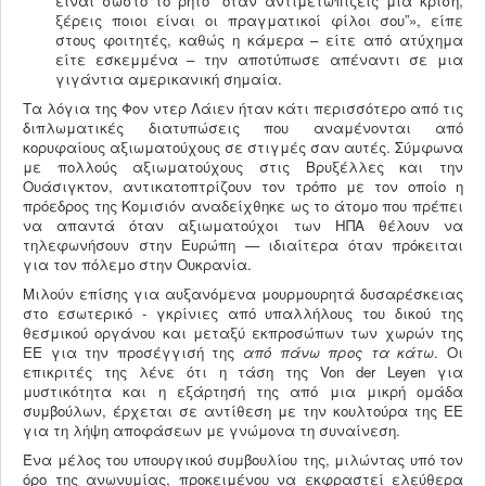
είναι σωστό το ρητό “όταν αντιμετωπίζεις μια κρίση,
ξέρεις ποιοι είναι οι πραγματικοί φίλοι σου”», είπε
στους φοιτητές, καθώς η κάμερα – είτε από ατύχημα
είτε εσκεμμένα – την αποτύπωσε απέναντι σε μια
γιγάντια αμερικανική σημαία.
Τα λόγια της Φον ντερ Λάιεν ήταν κάτι περισσότερο από τις
διπλωματικές διατυπώσεις που αναμένονται από
κορυφαίους αξιωματούχους σε στιγμές σαν αυτές. Σύμφωνα
με πολλούς αξιωματούχους στις Βρυξέλλες και την
Ουάσιγκτον, αντικατοπτρίζουν τον τρόπο με τον οποίο η
πρόεδρος της Κομισιόν αναδείχθηκε ως το άτομο που πρέπει
να απαντά όταν αξιωματούχοι των ΗΠΑ θέλουν να
τηλεφωνήσουν στην Ευρώπη — ιδιαίτερα όταν πρόκειται
για τον πόλεμο στην Ουκρανία.
Μιλούν επίσης για αυξανόμενα μουρμουρητά δυσαρέσκειας
στο εσωτερικό - γκρίνιες από υπαλλήλους του δικού της
θεσμικού οργάνου και μεταξύ εκπροσώπων των χωρών της
ΕΕ για την προσέγγισή της
από πάνω προς τα κάτω
. Οι
επικριτές της λένε ότι η τάση της Von der Leyen για
μυστικότητα και η εξάρτησή της από μια μικρή ομάδα
συμβούλων, έρχεται σε αντίθεση με την κουλτούρα της ΕΕ
για τη λήψη αποφάσεων με γνώμονα τη συναίνεση.
Ένα μέλος του υπουργικού συμβουλίου της, μιλώντας υπό τον
όρο της ανωνυμίας, προκειμένου να εκφραστεί ελεύθερα