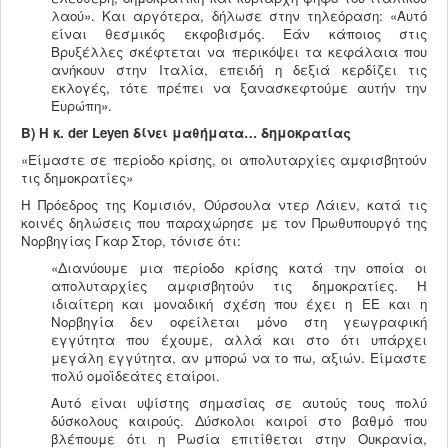
λαού». Και αργότερα, δήλωσε στην τηλεόραση: «Αυτό
είναι θεσμικός εκφοβισμός. Εάν κάποιος στις
Βρυξέλλες σκέφτεται να περικόψει τα κεφάλαια που
ανήκουν στην Ιταλία, επειδή η δεξιά κερδίζει τις
εκλογές, τότε πρέπει να ξανασκεφτούμε αυτήν την
Ευρώπη».
Β) Η κ.
der
Leyen
δίνει μαθήματα… δημοκρατίας
«Είμαστε σε περίοδο κρίσης, οι απολυταρχίες αμφισβητούν
τις δημοκρατίες»
Η Πρόεδρος της Κομισιόν, Ούρσουλα ντερ Λάιεν, κατά τις
κοινές δηλώσεις που παραχώρησε με τον Πρωθυπουργό της
Νορβηγίας Γκαρ Στορ, τόνισε ότι:
«Διανύουμε μια περίοδο κρίσης κατά την οποία οι
απολυταρχίες αμφισβητούν τις δημοκρατίες. Η
ιδιαίτερη και μοναδική σχέση που έχει η ΕΕ και η
Νορβηγία δεν οφείλεται μόνο στη γεωγραφική
εγγύτητα που έχουμε, αλλά και στο ότι υπάρχει
μεγάλη εγγύτητα, αν μπορώ να το πω, αξιών. Είμαστε
πολύ ομοϊδεάτες εταίροι.
Αυτό είναι υψίστης σημασίας σε αυτούς τους πολύ
δύσκολους καιρούς. Δύσκολοι καιροί στο βαθμό που
βλέπουμε ότι η Ρωσία επιτίθεται στην Ουκρανία,