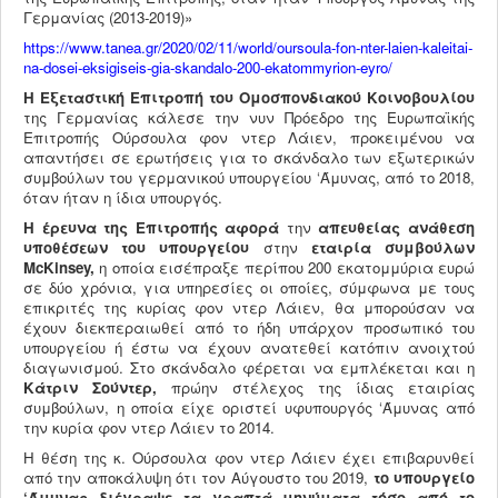
Γερμανίας (2013-2019)»
https://www.tanea.gr/2020/02/11/world/oursoula-fon-nter-laien-kaleitai-
na-dosei-eksigiseis-gia-skandalo-200-ekatommyrion-eyro/
Η Εξεταστική Επιτροπή του Ομοσπονδιακού Κοινοβουλίου
της Γερμανίας κάλεσε την νυν Πρόεδρο της Ευρωπαϊκής
Επιτροπής Ούρσουλα φον ντερ Λάιεν, προκειμένου να
απαντήσει σε ερωτήσεις για το σκάνδαλο των εξωτερικών
συμβούλων του γερμανικού υπουργείου ‘Άμυνας, από το 2018,
όταν ήταν η ίδια υπουργός.
Η έρευνα της Επιτροπής αφορά
την
απευθείας ανάθεση
υποθέσεων του υπουργείου
στην
εταιρία συμβούλων
McKinsey
,
η οποία εισέπραξε περίπου 200 εκατομμύρια ευρώ
σε δύο χρόνια, για υπηρεσίες οι οποίες, σύμφωνα με τους
επικριτές της κυρίας φον ντερ Λάιεν, θα μπορούσαν να
έχουν διεκπεραιωθεί από το ήδη υπάρχον προσωπικό του
υπουργείου ή έστω να έχουν ανατεθεί κατόπιν ανοιχτού
διαγωνισμού. Στο σκάνδαλο φέρεται να εμπλέκεται και η
Κάτριν Σούντερ,
πρώην στέλεχος της ίδιας εταιρίας
συμβούλων, η οποία είχε οριστεί υφυπουργός ‘Άμυνας από
την κυρία φον ντερ Λάιεν το 2014.
Η θέση της κ. Ούρσουλα φον ντερ Λάιεν έχει επιβαρυνθεί
από την αποκάλυψη ότι τον Αύγουστο του 2019,
το υπουργείο
‘Άμυνας διέγραψε τα γραπτά μηνύματα τόσο από το