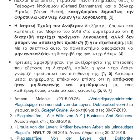
Πολλοί διαπρεπείς Γερμανοί πανεπιστημιακοί, όπως ο
Γκέραρντ Ντάνεμαν (Gerhard Dannemann) και ο Βόλκερ
Ρίμπλε (Volker Rieble),
κατηγόρησαν δημοσίως
την
Ούρσουλα φον ντερ Λάιεν για λογοκλοπή.
[3]
Η Ιατρική Σχολή του Ανόβερου
διεξήγαγε έρευνα και
κατέληξε τον Μάρτιο του 2016 στο συμπέρασμα ότι
η
διατριβή περιέχει πράγματι λογοκλοπή, αλλά δεν
μπορεί να αποδειχθεί
πρόθεση
(!) για εξαπάτηση.
[4,5]
Με το σκεπτικό αυτό, το πανεπιστήμιο αποφάσισε να
μην ανακαλέσει
τη διατριβή της φον ντερ Λάιεν. [4]
Κριτικές αμφισβήτησαν την ανεξαρτησία της επιτροπής
που εξέτασε τη διατριβή, καθώς η φον ντερ Λάιεν
γνώριζε προσωπικά τον διευθυντή της.
[1, 5]
Διάφορα
μέσα ενημέρωσης επέκριναν επίσης ότι
η απόφαση
ήταν μη-διαφανής και μη-σύμφωνη
με τους
καθιερωμένους ακαδημαϊκούς κανόνες.
[5, 6, 7]
Amann, Melanie (2015-09-26).
«Verteidigungsministerin:
Plagiatsjäger nehmen sich von der Leyens Doktorarbeit vor»
(στα
γερμανικά).
Spiegel Online
. Ανακτήθηκε στις 30-07-2019.
«Plagiatsaffäre - Alle Fälle von A-Z | Business And Science»
.
Ανακτήθηκε στις 02-08-2019
.
«Ursula von der Leyen: Kritiker bewerten Arbeit als „eindeutiges
Plagiat“»
.
WELT
. 28-09-2015. Ανακτήθηκε στις 30-07-2019.
«Plagiatsaffäre: Von der Leyen darf Doktortitel