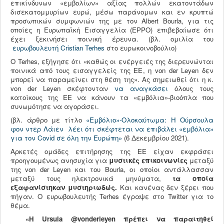
επικίνδυνων «εμβολίων» αξίας πολλών εκατοντάδων
δισεκατομμυρίων ευρώ, μέσω παράνομων και εν κρυπτώ
προσωπικών συμφωνιών της με τον Albert Bourla, για τις
οποίες η Ευρωπαϊκή Εισαγγελία (EPPO) επιβεβαίωσε ότι
έχει ξεκινήσει ποινική έρευνα. (βλ. ομιλία του
ευρωβουλευτή Cristian Terhes
στο ευρωκοινοβούλιο)
Ο Terhes, εξήγησε ότι «καθώς οι ενέργειές της διερευνώνται
ποινικά από τους εισαγγελείς της ΕΕ, η von der Leyen δεν
μπορεί να παραμείνει στη θέση της». Ας σημειωθεί ότι η κ.
von der Leyen σκέφτονταν
να αναγκάσει
όλους τους
κατοίκους της ΕΕ να κάνουν τα «εμβόλια»-βιοόπλα που
συνωμότησε να αγοράσει.
(βλ. άρθρο με τίτλο
«Εμβόλιο»-Ολοκαύτωμα: Η Ούρσουλα
φον ντερ Λάιεν λέει ότι σκέφτεται να επιβάλει «εμβόλια»
για τον Covid σε όλη την Ευρώπη»
(6 Δεκεμβρίου 2021).
Αρκετές ομάδες επιτήρησης της ΕΕ είχαν εκφράσει
προηγουμένως ανησυχία για
μυστικές επικοινωνίες
μεταξύ
της von der Leyen και του Bourla, οι οποίοι αντάλλασσαν
μεταξύ τους ηλεκτρονικά μηνύματα,
τα οποία
εξαφανίστηκαν μυστηριωδώς.
Και κανένας δεν ξέρει που
πήγαν. Ο ευρωβουλευτής Terhes έγραψε στο Twitter για το
θέμα.
«Η Ursula @vonderleyen πρέπει να παραιτηθεί