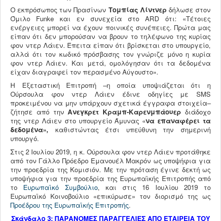
Ο εκπρόσωπος των Πρασίνων
Τομπίας Λίντνερ
δήλωσε στον
Όμιλο Funke και εν συνεχεία στο ARD ότι: «Τέτοιες
ενέργειες μπορεί να έχουν ποινικές συνέπειες. Πρώτα μας
είπαν ότι δεν μπορούσαν να βρουν το τηλέφωνο της κυρίας
φον ντερ Λάιεν. Έπειτα είπαν ότι βρίσκεται στο υπουργείο,
αλλά ότι τον κωδικό πρόσβασης τον γνώριζε μόνο η κυρία
φον ντερ Λάιεν. Και μετά, ομολόγησαν ότι τα δεδομένα
είχαν διαγραφεί τον περασμένο Αύγουστο».
Η Εξεταστική Επιτροπή –η οποία υποψιάζεται ότι η
Ούρσουλα φον ντερ Λάιεν έδινε οδηγίες με SMS
προκειμένου να μην υπάρχουν σχετικά έγγραφα στοιχεία–
ζήτησε από την
Ανεγκρετ Κραμπ-Καρενμπάουερ
διάδοχο
της ντερ Λάιεν στο υπουργείο Άμυνας «
να επαναφέρει τα
δεδομένα»,
καθιστώντας έτσι υπεύθυνη την σημερινή
υπουργό.
Στις 2 Ιουλίου 2019, η κ. Ούρσουλα φον ντερ Λάιεν προτάθηκε
από τον Γάλλο Πρόεδρο Εμανουέλ Μακρόν ως υποψήφια για
την προεδρία της Κομισιόν. Με την πρόταση έγινε δεκτή ως
υποψήφια για την προεδρία της Ευρωπαϊκής Επιτροπής από
το
Ευρωπαϊκό Συμβούλιο
, και στις 16 Ιουλίου 2019 το
Ευρωπαϊκό Κοινοβούλιο «επικύρωσε» τον διορισμό της ως
Προέδρου της Ευρωπαϊκής Επιτροπής
.
Σκάνδαλο 3: ΠΑΡΑΝΟΜΕΣ ΠΑΡΑΓΓΕΛΙΕΣ ΑΠΟ ΕΤΑΙΡΕΙΑ ΤΟΥ