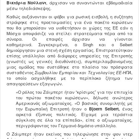
Βικτόρια Νούλαντ
, άρχισαν να συναντώνται εβδομαδιαία
μέσω τηλεδιάσκεψης.
Καθώς αυξάνονταν οι φόβοι για ρωσική εισβολή, η συζήτηση
στράφηκε στις προετοιμασίες για ένα πακέτο κυρώσεων
που θα μπορούσαν να υιοθετήσουν οι χώρες της ΕΕ εάν η
Μόσχα αποφάσιζε να στείλει στρατεύματα πέρα ​​από τα
σύνορα. Οι επαφές άρχισαν να γίνονται
καθημερινά. Συγκεκριμένα, ο Singh και ο Seibert
δημιούργησαν μια στενή σχέση εργασίας. Επιστρατεύτηκαν
επίσης υπάλληλοι από διάφορες υπηρεσίες της Επιτροπής
(γνωστές ως γενικές διευθύνσεις), συμπεριλαμβανομένης
μιας ομάδας που συστάθηκε στο πλαίσιο του πρόσφατα
συσταθέντος
Συμβουλίου Εμπορίου και Τεχνολογίας ΕΕ-ΗΠΑ
,
το οποίο ασχολήθηκε με το περίπλοκο ζήτημα των
απαγορεύσεων εξαγωγών.
«Ο ρόλος του Ζάιμπερτ ήταν “κρίσιμος” για την επιτυχία
του πρώτου πακέτου κυρώσεων», δήλωσε ανώτερος
Αμερικανός αξιωματούχος. «Ο βασικός συνομιλητής με
την Ευρωπαϊκή Επιτροπή ήταν ο
Bjoern
Seibert
,
ένας
αρκετά έξυπνος πολιτικός. Είχαμε μια τεράστια
σύγκλιση σε όλα τα επίπεδα», είπε ο αξιωματούχος,
περιγράφοντας τον Γερμανό δημόσιο υπάλληλο.
Ο Ζάιμπερτ ήταν εκείνος που τηλεφώνησε στην φον ντερ