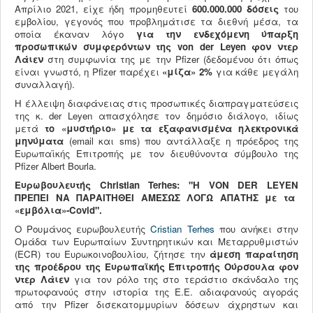
Απρίλιο 2021, είχε ήδη προμηθευτεί
600.000.000 δόσεις
του
εμβολίου, γεγονός που προβλημάτισε τα διεθνή μέσα, τα
οποία έκαναν λόγο
για την ενδεχόμενη
ύπαρξη
προσωπικών
συμφερόντων της
von
der
Leyen
φον ντερ
Λάιεν
στη συμφωνία της με την Pfizer (δεδομένου ότι όπως
είναι γνωστό, η Pfizer παρέχει
«μίζα» 2%
για κάθε μεγάλη
συναλλαγή).
Η έλλειψη διαφάνειας στις προσωπικές διαπραγματεύσεις
της κ. der Leyen απασχόλησε τον δημόσιο διάλογο, ιδίως
μετά
το «μυστήριο» με τα
εξαφανισμένα ηλεκτρονικά
μηνύματα
(email και sms) που αντάλλαξε η πρόεδρος της
Ευρωπαϊκής Επιτροπής με τον διευθύνοντα σύμβουλο της
Pfizer Albert Bourla.
Ευρωβουλευτής Christian Terhes: "Η
VON
DER
LEYEN
ΠΡΕΠΕΙ ΝΑ ΠΑΡΑΙΤΗΘΕΙ ΑΜΕΣΩΣ ΛΟΓΩ ΑΠΑΤΗΣ
με τα
«εμβόλια»-
Covid".
Ο Ρουμάνος ευρωβουλευτής
Cristian Terhes
που ανήκει στην
Ομάδα των Ευρωπαίων Συντηρητικών και Μεταρρυθμιστών
(ECR) του Ευρωκοινοβουλίου, ζήτησε την
άμεση παραίτηση
της προέδρου της Ευρωπαϊκής Επιτροπής Ούρσουλα φον
ντερ Λάιεν
για τον ρόλο της στο τεράστιο σκάνδαλο της
πρωτοφανούς στην ιστορία της Ε.Ε. αδιαφανούς αγοράς
από την Pfizer δισεκατομμυρίων δόσεων άχρηστων και