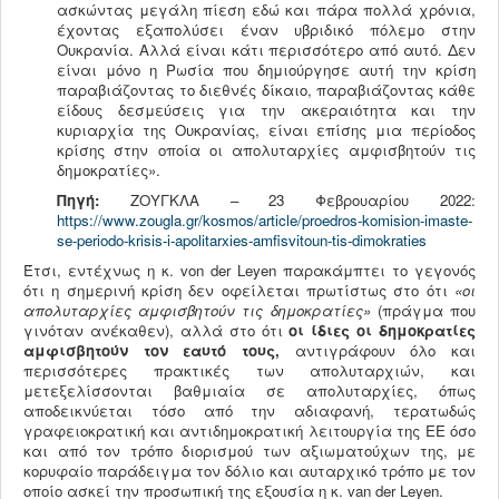
ασκώντας μεγάλη πίεση εδώ και πάρα πολλά χρόνια,
έχοντας εξαπολύσει έναν υβριδικό πόλεμο στην
Ουκρανία. Αλλά είναι κάτι περισσότερο από αυτό. Δεν
είναι μόνο η Ρωσία που δημιούργησε αυτή την κρίση
παραβιάζοντας το διεθνές δίκαιο, παραβιάζοντας κάθε
είδους δεσμεύσεις για την ακεραιότητα και την
κυριαρχία της Ουκρανίας, είναι επίσης μια περίοδος
κρίσης στην οποία οι απολυταρχίες αμφισβητούν τις
δημοκρατίες».
Πηγή:
ΖΟΥΓΚΛΑ – 23 Φεβρουαρίου 2022:
https://www.zougla.gr/kosmos/article/proedros-komision-imaste-
se-periodo-krisis-i-apolitarxies-amfisvitoun-tis-dimokraties
Έτσι, εντέχνως η κ. von der Leyen παρακάμπτει το γεγονός
ότι η σημερινή κρίση δεν οφείλεται πρωτίστως στο ότι
«οι
απολυταρχίες αμφισβητούν τις δημοκρατίες»
(πράγμα που
γινόταν ανέκαθεν), αλλά στο ότι
οι ίδιες οι δημοκρατίες
αμφισβητούν τον εαυτό τους,
αντιγράφουν όλο και
περισσότερες πρακτικές των απολυταρχιών, και
μετεξελίσσονται βαθμιαία σε απολυταρχίες, όπως
αποδεικνύεται τόσο από την αδιαφανή, τερατωδώς
γραφειοκρατική και αντιδημοκρατική λειτουργία της ΕΕ όσο
και από τον τρόπο διορισμού των αξιωματούχων της, με
κορυφαίο παράδειγμα τον δόλιο και αυταρχικό τρόπο με τον
οποίο ασκεί την προσωπική της εξουσία η κ. van der Leyen.