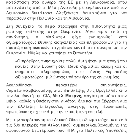
κατάσταση στα σύνορα της ΕΕ με τη Λευκορωσία, όπου
μετανάστες από τη Μέση Ανατολή μεταφέρονταν από τον
Λευκορώσο δικτάτορα Αλεξάντερ Λουκασένκο για να
περάσουν στην Πολωνία και τη Λιθουανία.
Στη συνέχεια, το θέμα στράφηκε στην πιθανότητα μιας
ρωσικής επίθεσης στην Ουκρανία. Λίγο πριν από τη
συνάντηση, ο Μπάιντεν είχε ενημερωθεί από
αξιωματούχους εθνικής ασφάλειας και πληροφοριών για τη
συσσώρευση ρωσικών ταγμάτων κοντά στα σύνορα με την
Ουκρανία. Ήθελε να χτυπήσει το ξυπνητήρι.
«Ο πρόεδρος ανησυχούσε πολύ. Αυτή ήταν μια εποχή που
κανείς στην Ευρώπη δεν έδινε σημασία, ακόμη και οι
υπηρεσίες πληροφοριών», είπε ένας Ευρωπαίος
αξιωματούχος, μιλώντας υπό τον όρο της ανωνυμίας.
Ακολούθησαν περαιτέρω συναντήσεις,
συμπεριλαμβανομένης μιας επίσκεψης στις Βρυξέλλες από
τον διευθυντή της CIA,
Μπιλ Μπερνς
, αργότερα μέσα στον
μήνα, καθώς η Ουάσιγκτον γινόταν όλο και πιο ξέφρενη για
την έλλειψη επείγουσας ανάγκης στις ευρωπαϊκές
πρωτεύουσες σχετικά με την επικείμενη απειλή.
Με την παρότρυνση του Λευκού Οίκου, αξιωματούχοι και από
τις δύο πλευρές του Ατλαντικού, συμπεριλαμβανομένης της
υφυπουργού Εξωτερικών των ΗΠΑ για Πολιτικές Υποθέσεις