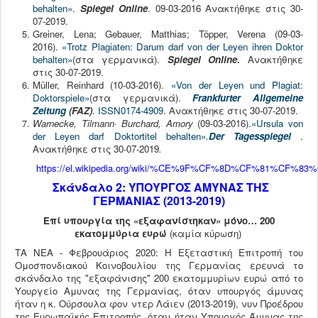
behalten»
.
Spiegel Online
. 09-03-2016 Ανακτήθηκε στις 30-
07-2019.
Greiner, Lena; Gebauer, Matthias; Töpper, Verena (09-03-
2016).
«Trotz Plagiaten: Darum darf von der Leyen ihren Doktor
behalten»
(στα γερμανικά).
Spiegel Online
.
Ανακτήθηκε
στις 30-07-2019.
Müller, Reinhard (10-03-2016).
«Von der Leyen und Plagiat:
Doktorspiele»
(στα γερμανικά).
Frankfurter Allgemeine
Zeitung
(FAZ)
.
ISSN
0174-4909
. Ανακτήθηκε στις 30-07-2019.
Warnecke, Tilmann· Burchard, Amory
(09-03-2016).
«Ursula von
der Leyen darf Doktortitel behalten»
.
Der Tagesspiegel
.
Ανακτήθηκε στις 30-07-2019
.
https://el.wikipedia.org/wiki/%CE%9F%CF%8D%CF
Σκάνδαλο 2: ΥΠΟΥΡΓΟΣ ΑΜΥΝΑΣ ΤΗΣ
ΓΕΡΜΑΝΙΑΣ (2013-2019)
Επί υπουργία της «εξαφανίστηκαν» μόνο… 200
εκατομμύρια ευρώ
(καμία κύρωση)
ΤΑ ΝΕΑ - Φεβρουάριος 2020: Η Εξεταστική Επιτροπή του
Ομοσπονδιακού Κοινοβουλίου της Γερμανίας ερευνά το
σκάνδαλο της "εξαφάνισης" 200 εκατομμυρίων ευρώ από το
Υουργείο Αμυνας της Γερμανίας, όταν υπουργός άμυνας
ήταν η κ. Ούρσουλα φον ντερ Λάιεν (2013-2019), νυν Προέδρου
της Ευρωπαϊκής Επιτροπής, όταν ήταν Υπουργός Άμυνας της