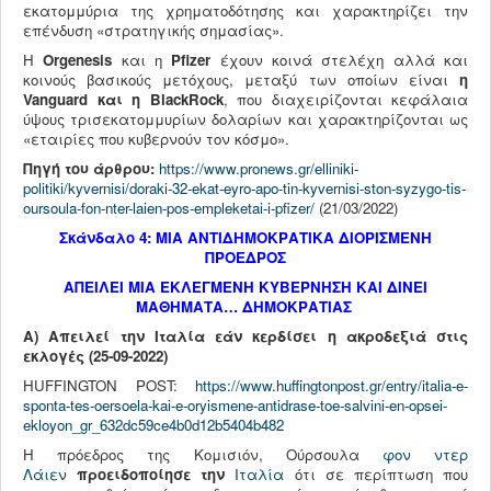
εκατομμύρια της χρηματοδότησης και χαρακτηρίζει την
επένδυση «στρατηγικής σημασίας».
Η
Orgenesis
και η
Pfizer
έχουν κοινά στελέχη αλλά και
κοινούς βασικούς μετόχους, μεταξύ των οποίων είναι
η
Vanguard
και η
BlackRock
, που διαχειρίζονται κεφάλαια
ύψους τρισεκατομμυρίων δολαρίων και χαρακτηρίζονται ως
«εταιρίες που κυβερνούν τον κόσμο».
Πηγή του άρθρου:
https://www.pronews.gr/elliniki-
politiki/kyvernisi/doraki-32-ekat-eyro-apo-tin-kyvernisi-ston-syzygo-tis-
oursoula-fon-nter-laien-pos-empleketai-i-pfizer/
(21/03/2022)
Σκάνδαλο 4: ΜΙΑ ΑΝΤΙΔΗΜΟΚΡΑΤΙΚΑ ΔΙΟΡΙΣΜΕΝΗ
ΠΡΟΕΔΡΟΣ
ΑΠΕΙΛΕΙ ΜΙΑ ΕΚΛΕΓΜΕΝΗ ΚΥΒΕΡΝΗΣΗ ΚΑΙ ΔΙΝΕΙ
ΜΑΘΗΜΑΤΑ… ΔΗΜΟΚΡΑΤΙΑΣ
Α) Απειλεί την Ιταλία εάν κερδίσει η ακροδεξιά στις
εκλογές (25-09-2022)
HUFFINGTON POST:
https://www.huffingtonpost.gr/entry/italia-e-
sponta-tes-oersoela-kai-e-oryismene-antidrase-toe-salvini-en-opsei-
ekloyon_gr_632dc59ce4b0d12b5404b482
Η πρόεδρος της Κομισιόν, Ούρσουλα
φον ντερ
Λάιεν
προειδοποίησε την
Ιταλία
ότι σε περίπτωση που