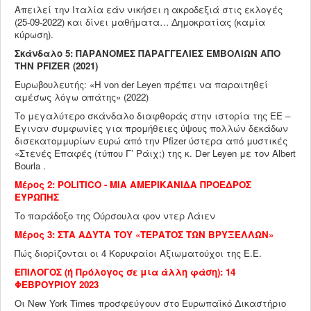
Απειλεί την Ιταλία εάν νικήσει η ακροδεξιά στις εκλογές
(25-09-2022) και δίνει μαθήματα… Δημοκρατίας (καμία
κύρωση).
Σκάνδαλο 5: ΠΑΡΑΝΟΜΕΣ ΠΑΡΑΓΓΕΛΙΕΣ ΕΜΒΟΛΙΩΝ ΑΠΟ
ΤΗΝ
PFIZER
(2021)
Ευρωβουλευτής: «Η von der Leyen πρέπει να παραιτηθεί
αμέσως λόγω απάτης» (2022)
Το μεγαλύτερο σκάνδαλο διαφθοράς στην ιστορία της ΕΕ –
Έγιναν συμφωνίες για προμήθειες ύψους πολλών δεκάδων
δισεκατομμυρίων ευρώ από την Pfizer ύστερα από μυστικές
«Στενές Επαφές (τύπου Γ’ Ράιχ;) της κ. Der Leyen με τον Albert
Bourla .
Μέρος 2:
POLITICO
- ΜΙΑ ΑΜΕΡΙΚΑΝΙΔΑ ΠΡΟΕΔΡΟΣ
ΕΥΡΩΠΗΣ
Το παράδοξο της Ούρσουλα φον ντερ Λάιεν
Μέρος 3: ΣΤΑ ΑΔΥΤΑ ΤΟΥ «ΤΕΡΑΤΟΣ ΤΩΝ ΒΡΥΞΕΛΛΩΝ»
Πώς διορίζονται οι 4 Κορυφαίοι Αξιωματούχοι της Ε.Ε.
ΕΠΙΛΟΓΟΣ (ή Πρόλογος σε μια άλλη φάση): 14
ΦΕΒΡΟΥΡΙΟΥ 2023
Οι New York Times προσφεύγουν στο Ευρωπαϊκό Δικαστήριο