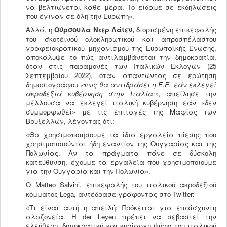
να βελτιώνεται κάθε μέρα. Το είδαμε σε εκδηλώσεις
που έγιναν σε όλη την Ευρώπη».
Αλλά, η
Ούρσουλα Ντερ Λάιεν,
διορισμένη επικεφαλής
του σκοτεινού ολοκληρωτικού και απροσπέλαστου
γραφειοκρατικού μηχανισμού της Ευρωπαϊκής Ένωσης,
αποκάλυψε το πώς αντιλαμβάνεται την δημοκρατία,
όταν στις παραμονές των Ιταλικών Εκλογών (25
Σεπτεμβρίου 2022), όταν απαντώντας σε ερώτηση
δημοσιογράφου
«πως θα αντιδράσει η Ε.Ε. εάν εκλεγεί
ακροδεξιά κυβέρνηση στην Ιταλία;»,
απείλησε την
μέλλουσα να εκλεγεί ιταλική κυβέρνηση εάν «δεν
συμμορφωθεί» με τις επιταγές της Μαφίας των
Βρυξελλών, λέγοντας ότι:
«Θα χρησιμοποιήσουμε τα ίδια εργαλεία πίεσης που
χρησιμοποιούνται ήδη εναντίον της Ουγγαρίας και της
Πολωνίας. Αν τα πράγματα πάνε σε δύσκολη
κατεύθυνση, έχουμε τα εργαλεία που χρησιμοποιούμε
για την Ουγγαρία και την Πολωνία».
Ο Matteo Salvini, επικεφαλής του ιταλικού ακροδεξιού
κόμματος Lega, αντέδρασε γράφοντας στο Twitter:
«Τι είναι αυτή η απειλή; Πρόκειται για επαίσχυντη
αλαζονεία. Η der Leyen πρέπει να σεβαστεί την
ελεύθερη, δημοκρατική και κυρίαρχη ψήφο του ιταλικού