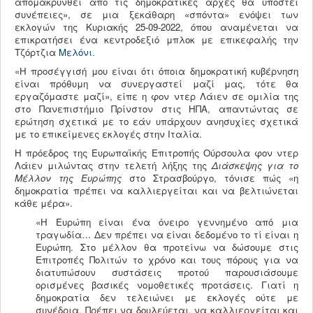
απομακρυνθεί από τις δημοκρατικές αρχές θα υποστεί
συνέπειες», σε μια ξεκάθαρη «σπόντα» ενόψει των
εκλογών της Κυριακής 25-09-2022, όπου αναμένεται να
επικρατήσει ένα κεντροδεξιό μπλοκ με επικεφαλής την
Τζόρτζια
Μελόνι
.
«Η προσέγγισή μου είναι ότι όποια δημοκρατική κυβέρνηση
είναι πρόθυμη να συνεργαστεί μαζί μας, τότε θα
εργαζόμαστε μαζί», είπε η φον ντερ Λάιεν σε ομιλία της
στο Πανεπιστήμιο Πρίνστον στις ΗΠΑ, απαντώντας σε
ερώτηση σχετικά με το εάν υπάρχουν ανησυχίες σχετικά
με το επικείμενες εκλογές στην Ιταλία.
Η πρόεδρος της Ευρωπαϊκής Επιτροπής Ούρσουλα φον ντερ
Λάιεν μιλώντας στην τελετή λήξης της
Διάσκεψης για το
Μέλλον της Ευρώπης
στο Στρασβούργο, τόνισε πώς «η
δημοκρατία πρέπει να καλλιεργείται και να βελτιώνεται
κάθε μέρα».
«Η Ευρώπη είναι ένα όνειρο γεννημένο από μια
τραγωδία… Δεν πρέπει να είναι δεδομένο το τί είναι η
Ευρώπη. Στο μέλλον θα προτείνω να δώσουμε στις
Επιτροπές Πολιτών το χρόνο και τους πόρους για να
διατυπώσουν συστάσεις προτού παρουσιάσουμε
ορισμένες βασικές νομοθετικές προτάσεις. Γιατί η
δημοκρατία δεν τελειώνει με εκλογές ούτε με
συνέδρια. Πρέπει να δουλεύεται, να καλλιεργείται και