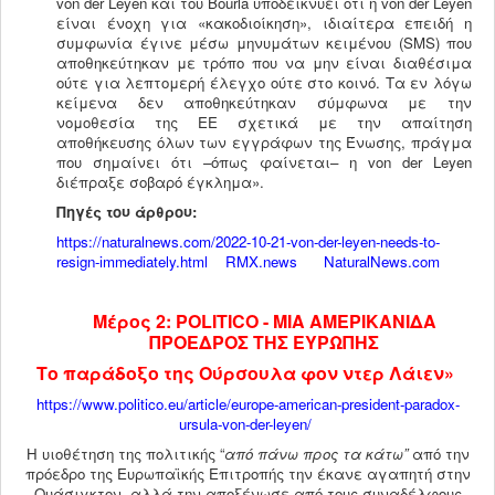
von der Leyen και του Bourla υποδεικνύει ότι η von der Leyen
είναι ένοχη για «κακοδιοίκηση», ιδιαίτερα επειδή η
συμφωνία έγινε μέσω μηνυμάτων κειμένου (SMS) που
αποθηκεύτηκαν με τρόπο που να μην είναι διαθέσιμα
ούτε για λεπτομερή έλεγχο ούτε στο κοινό. Τα εν λόγω
κείμενα δεν αποθηκεύτηκαν σύμφωνα με την
νομοθεσία της ΕΕ σχετικά με την απαίτηση
αποθήκευσης όλων των εγγράφων της Ένωσης, πράγμα
που σημαίνει ότι –όπως φαίνεται– η von der Leyen
διέπραξε σοβαρό έγκλημα».
Πηγές του άρθρου:
https://naturalnews.com/2022-10-21-von-der-leyen-needs-to-
resign-immediately.html
RMX.news
NaturalNews.com
Μέρος 2:
POLITICO
- ΜΙΑ ΑΜΕΡΙΚΑΝΙΔΑ
ΠΡΟΕΔΡΟΣ ΤΗΣ ΕΥΡΩΠΗΣ
Το παράδοξο της Ούρσουλα φον ντερ Λάιεν»
https://www.politico.eu/article/europe-american-president-paradox-
ursula-von-der-leyen/
Η υιοθέτηση της πολιτικής “
από πάνω προς τα κάτω”
από την
πρόεδρο της Ευρωπαϊκής Επιτροπής την έκανε αγαπητή στην
Ουάσιγκτον, αλλά την αποξένωσε από τους συναδέλφους