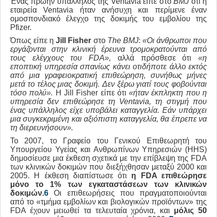
Ένας πρώην υπάλληλος της Ventavia είπε στο
BMJ
ότι η
εταιρεία Ventavia ήταν ανήσυχη και περίμενε έναν
ομοσπονδιακό έλεγχο της δοκιμής του εμβολίου της
Pfizer.
Όπως είπε η
Jill
Fisher
στο
The
BMJ
:
«Οι άνθρωποι που
εργάζονται στην κλινική έρευνα τρομοκρατούνται από
τους ελέγχους του
FDA
»,
αλλά πρόσθεσε ότι
«η
εποπτική υπηρεσία σπανίως κάνει οτιδήποτε άλλο εκτός
από μια γραφειοκρατική επιθεώρηση, συνήθως μήνες
μετά το τέλος μιας δοκιμή.
Δεν ξέρω γιατί τους φοβούνται
τόσο πολύ».
H Jill Fisher είπε ότι
«ήταν έκπληκτη που η
υπηρεσία δεν επιθεώρησε τη
Ventavia
, τη στιγμή που
ένας υπάλληλος είχε υποβάλει καταγγελία.
Εάν υπάρχει
μια συγκεκριμένη και αξιόπιστη καταγγελία, θα έπρεπε να
τη διερευνήσουν».
Το 2007, το Γραφείο του Γενικού Επιθεωρητή του
Υπουργείου Υγείας και Ανθρωπίνων Υπηρεσιών (HHS)
δημοσίευσε μια έκθεση σχετικά με την επίβλεψη της FDA
των κλινικών δοκιμών που διεξήχθησαν μεταξύ 2000 και
2005. Η έκθεση διαπίστωσε ότι
η
FDA
επιθεώρησε
μόνο το 1% των εγκαταστάσεων των κλινικών
δοκιμών.
6
Οι επιθεωρήσεις που πραγματοποιούνται
από το «τμήμα εμβολίων και βιολογικών προϊόντων» της
FDA έχουν μειωθεί τα τελευταία χρόνια, και
μόλις 50