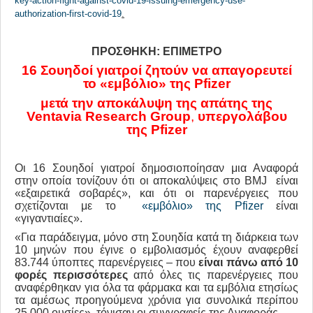
key-action-fight-against-covid-19-issuing-emergency-use-
authorization-first-covid-19
.
ΠΡΟΣΘΗΚΗ: ΕΠΙΜΕΤΡΟ
16 Σουηδοί γιατροί ζητούν να απαγορευτεί
το «εμβόλιο» της
Pfizer
μετά την αποκάλυψη της απάτης της
Ventavia
Research
Group
,
υπεργολάβου
της
Pfizer
Οι 16 Σουηδοί γιατροί δημοσιοποίησαν μια Αναφορά
στην οποία τονίζουν ότι οι αποκαλύψεις στο BMJ είναι
«εξαιρετικά σοβαρές», και ότι οι παρενέργειες που
σχετίζονται με το
«εμβόλιο» της Pfizer
είναι
«γιγαντιαίες».
«Για παράδειγμα, μόνο στη Σουηδία κατά τη διάρκεια των
10 μηνών που έγινε ο εμβολιασμός έχουν αναφερθεί
83.744 ύποπτες παρενέργειες – που
είναι πάνω από 10
φορές περισσότερες
από όλες τις παρενέργειες που
αναφέρθηκαν για όλα τα φάρμακα και τα εμβόλια ετησίως
τα αμέσως προηγούμενα χρόνια για συνολικά περίπου
25.000 ουσίες», τόνισαν οι συγγραφείς της Αναφοράς.