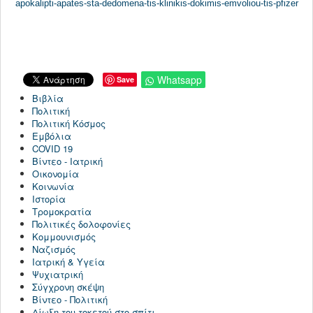
apokalipti-apates-sta-dedomena-tis-klinikis-dokimis-emvoliou-tis-pfizer
Whatsapp
Save
Βιβλία
Πολιτική
Πολιτική Κόσμος
Εμβόλια
COVID 19
Βίντεο - Ιατρική
Οικονομία
Κοινωνία
Ιστορία
Τρομοκρατία
Πολιτικές δολοφονίες
Κομμουνισμός
Ναζισμός
Ιατρική & Υγεία
Ψυχιατρική
Σύγχρονη σκέψη
Βίντεο - Πολιτική
Δίωξη του τοκετού στο σπίτι