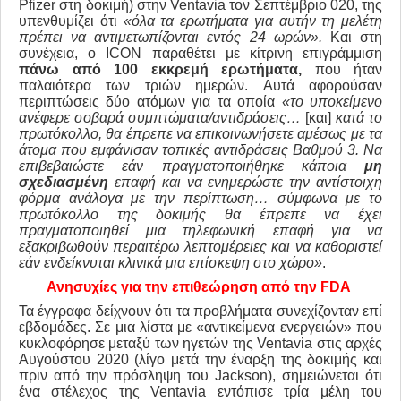
Pfizer στη δοκιμή) στην Ventavia τον Σεπτέμβριο 020, της
υπενθυμίζει ότι
«όλα τα ερωτήματα για αυτήν τη μελέτη
πρέπει να αντιμετωπίζονται εντός 24 ωρών».
Και στη
συνέχεια, ο ICON παραθέτει με κίτρινη επιγράμμιση
πάνω από 100 εκκρεμή ερωτήματα,
που ήταν
παλαιότερα των τριών ημερών. Αυτά αφορούσαν
περιπτώσεις δύο ατόμων για τα οποία
«το υποκείμενο
ανέφερε σοβαρά συμπτώματα/αντιδράσεις…
[και]
κατά το
πρωτόκολλο, θα έπρεπε να επικοινωνήσετε αμέσως με τα
άτομα που εμφάνισαν τοπικές αντιδράσεις Βαθμού 3.
Να
επιβεβαιώστε εάν πραγματοποιήθηκε κάποια
μη
σχεδιασμένη
επαφή και να ενημερώστε την αντίστοιχη
φόρμα ανάλογα με την περίπτωση… σύμφωνα με το
πρωτόκολλο της δοκιμής θα έπρεπε να έχει
πραγματοποιηθεί μια τηλεφωνική επαφή για να
εξακριβωθούν περαιτέρω λεπτομέρειες και να καθοριστεί
εάν ενδείκνυται κλινικά μια επίσκεψη στο χώρο»
.
Ανησυχίες για την επιθεώρηση από την FDA
Τα έγγραφα δείχνουν ότι τα προβλήματα συνεχίζονταν επί
εβδομάδες. Σε μια λίστα με «αντικείμενα ενεργειών» που
κυκλοφόρησε μεταξύ των ηγετών της Ventavia στις αρχές
Αυγούστου 2020 (λίγο μετά την έναρξη της δοκιμής και
πριν από την πρόσληψη του Jackson), σημειώνεται ότι
ένα στέλεχος της Ventavia εντόπισε τρία μέλη του