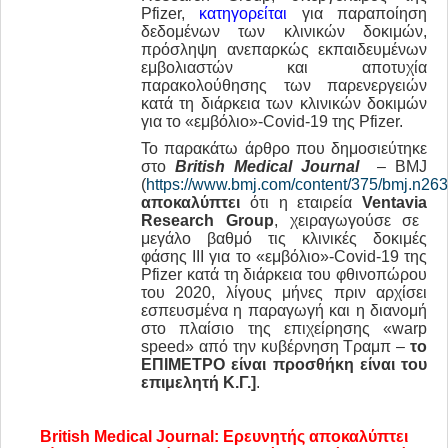
Pfizer,
κατηγορείται
για παραποίηση
δεδομένων των κλινικών δοκιμών,
πρόσληψη ανεπαρκώς εκπαιδευμένων
εμβολιαστών και αποτυχία
παρακολούθησης των παρενεργειών
κατά τη διάρκεια των κλινικών δοκιμών
για το «εμβόλιο»-Covid-19 της Pfizer.
Το παρακάτω άρθρο που δημοσιεύτηκε
στο
British
Medical
Journal
– BMJ
(
https://www.bmj.com/content/375/bmj.n26
αποκαλύπτει
ότι η εταιρεία
Ventavia
Research
Group
, χειραγωγούσε σε
μεγάλο βαθμό τις κλινικές δοκιμές
φάσης ΙΙΙ για το «εμβόλιο»-Covid-19 της
Pfizer κατά τη διάρκεια του φθινοπώρου
του 2020, λίγους μήνες πριν αρχίσει
εσπευσμένα η παραγωγή και η διανομή
στο πλαίσιο της επιχείρησης «warp
speed» από την κυβέρνηση Τραμπ –
το
ΕΠΙΜΕΤΡΟ
είναι προσθήκη είναι του
επιμελητή Κ.Γ.]
.
British
Medical
Journal
: Ερευνητής αποκαλύπτει