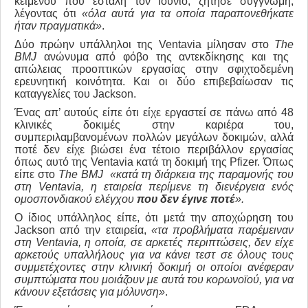
κειμένου που εστάλη τον Ιούνιο, ζήτησε συγγνώμη,
λέγοντας ότι
«όλα αυτά για τα οποία παραπονεθήκατε
ήταν πραγματικά»
.
Δύο πρώην υπάλληλοι της Ventavia μίλησαν στο
The
BMJ
ανώνυμα από φόβο της αντεκδίκησης και της
απώλειας προοπτικών εργασίας στην σφιχτοδεμένη
ερευνητική κοινότητα. Και οι δύο επιβεβαίωσαν τις
καταγγελίες του Jackson.
Ένας απ’ αυτούς είπε ότι είχε εργαστεί σε πάνω από 48
κλινικές δοκιμές στην καριέρα του,
συμπεριλαμβανομένων πολλών μεγάλων δοκιμών, αλλά
ποτέ δεν είχε βιώσει ένα τέτοιο περιβάλλον εργασίας
όπως αυτό της Ventavia κατά τη δοκιμή της Pfizer. Όπως
είπε στο
The
BMJ
«κατά τη διάρκεια της παραμονής του
στη Ventavia
, η εταιρεία περίμενε τη διενέργεια ενός
ομοσπονδιακού ελέγχου
που δεν έγινε ποτέ
».
Ο ίδιος υπάλληλος είπε, ότι μετά την αποχώρηση του
Jackson από την εταιρεία,
«τα προβλήματα παρέμειναν
στη
Ventavia
, η οποία, σε αρκετές περιπτώσεις, δεν είχε
αρκετούς υπαλλήλους για να κάνει τεστ σε όλους τους
συμμετέχοντες στην κλινική δοκιμή οι οποίοι ανέφεραν
συμπτώματα που μοιάζουν με αυτά του κορωνοϊού, για να
κάνουν εξετάσεις για μόλυνση»
.