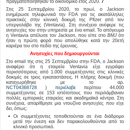
πραγματοποιήθηκαν το οικονομικό έτος 2020.
7
Στις 25 Σεπτεμβρίου 2020, το πρωί, ο Jackson
ενημέρωσε τηλεφωνικά την FDA για τις ακατάλληλες
πρακτικές στην κλινική δοκιμή της Pfizer από τον
υπεργολάβο της (Ventavia). Στη συνέχεια ανέφερε τις
ανησυχίες του στην υπηρεσία με ένα email. Το απόγευμα
η Ventavia απέλυσε τον Jackson, που είπε στο
BMJ
ότι
ήταν η πρώτη φορά που απολύθηκε κατά την 20ετή
καριέρα του στο πεδίο της έρευνας.
Ανησυχίες που δημιουργούνται
Στο email της στις 25 Σεπτεμβρίου στην FDA, o Jackson
αναφέρει ότι η εταιρεία Ventavia είχε εγγράψει
περισσότερους από 1.000 συμμετέχοντες στις κλινικές
δοκιμές σε τρεις εγκαταστάσεις. Η πλήρης δοκιμή (που
καταχωρήθηκε με το αρ.
NCT04368728
)
περιέλαβε
περίπου 44.000
συμμετέχοντες σε 153 ιστότοπους που περιλάμβαναν
πολλές εμπορικές εταιρείες και ακαδημαϊκά κέντρα. Στη
συνέχεια, απαρίθμησε μια ντουζίνα ανησυχίες που είχε
δει, όπως:
Οι συμμετέχοντες τοποθετούνται σε ένα διάδρομο
μετά την ένεση και δεν παρακολουθούνται από το
κλινικό προσωπικό.