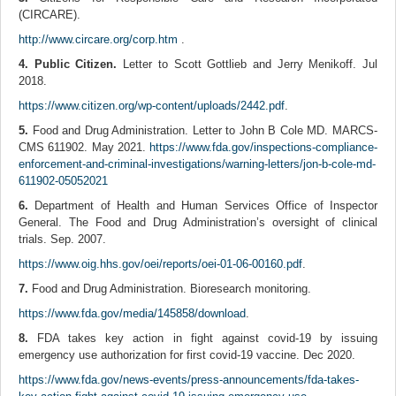
(CIRCARE).
http://www.circare.org/corp.htm
.
4. Public Citizen.
Letter to Scott Gottlieb and Jerry Menikoff. Jul
2018.
https://www.citizen.org/wp-content/uploads/2442.pdf
.
5.
Food and Drug Administration. Letter to John B Cole MD. MARCS-
CMS 611902. May 2021.
https://www.fda.gov/inspections-compliance-
enforcement-and-criminal-investigations/warning-letters/jon-b-cole-md-
611902-05052021
6.
Department of Health and Human Services Office of Inspector
General. The Food and Drug Administration’s oversight of clinical
trials. Sep. 2007.
https://www.oig.hhs.gov/oei/reports/oei-01-06-00160.pdf
.
7.
Food and Drug Administration. Bioresearch monitoring.
https://www.fda.gov/media/145858/download
.
8.
FDA takes key action in fight against covid-19 by issuing
emergency use authorization for first covid-19 vaccine. Dec 2020.
https://www.fda.gov/news-events/press-announcements/fda-takes-