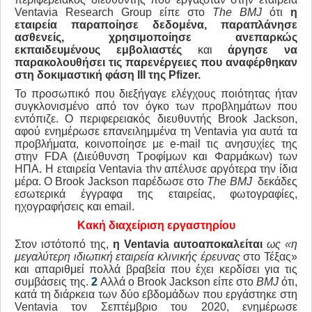
Ventavia Research Group είπε στο
The
BMJ
ότι
η
εταιρεία παραποίησε δεδομένα,
παραπλάνησε
ασθενείς,
χρησιμοποίησε ανεπαρκώς
εκπαιδευμένους εμβολιαστές
και
άργησε να
παρακολουθήσει τις παρενέργειες που αναφέρθηκαν
στη δοκιμαστική φάση ΙΙΙ της
Pfizer
.
Το προσωπικό που διεξήγαγε ελέγχους ποιότητας ήταν
συγκλονισμένο από τον όγκο των προβλημάτων που
εντόπιζε. Ο περιφερειακός διευθυντής Brook Jackson,
αφού ενημέρωσε επανειλημμένα τη Ventavia για αυτά τα
προβλήματα, κοινοποίησε με e-mail τις ανησυχίες της
στην FDA (Διεύθυνση Τροφίμων και Φαρμάκων) των
ΗΠΑ. Η εταιρεία Ventavia τhν απέλυσε αργότερα την ίδια
μέρα. Ο Brook Jackson παρέδωσε στο
The
BMJ
δεκάδες
εσωτερικά έγγραφα της εταιρείας, φωτογραφίες,
ηχογραφήσεις και email.
Κακή διαχείριση εργαστηρίου
Στον ιστότοπό της,
η
Ventavia
αυτοαποκαλείται
ως «η
μεγαλύτερη ιδιωτική εταιρεία κλινικής έρευνας
στο Τέξας»
και απαριθμεί πολλά βραβεία που έχει κερδίσει για τις
συμβάσεις της.
2
Αλλά ο Brook Jackson είπε στο
BMJ
ότι,
κατά τη διάρκεια των δύο εβδομάδων που εργάστηκε στη
Ventavia τον Σεπτέμβριο του 2020, ενημέρωσε