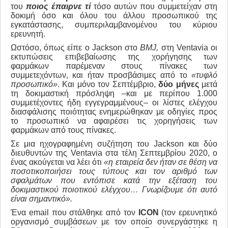
του
ποιος έπαιρνε τί
τόσο αυτών που συμμετείχαν στη
δοκιμή όσο και όλου του άλλου προσωπικού της
εγκατάστασης, συμπεριλαμβανομένου του κύριου
ερευνητή.
Ωστόσο, όπως είπε ο Jackson στο
BMJ
,
στη Ventavia οι
εκτυπώσεις επιβεβαίωσης της χορήγησης των
φαρμάκων παρέμεναν στους πίνακες των
συμμετεχόντων, και ήταν προσβάσιμες από το
«τυφλό
προσωπικό»
. Και μόνο τον Σεπτέμβριο,
δύο μήνες
μετά
τη δοκιμαστική πρόσληψη –και με περίπου 1.000
συμμετέχοντες ήδη εγγεγραμμένους– οι λίστες ελέγχου
διασφάλισης ποιότητας ενημερώθηκαν με οδηγίες προς
το προσωπικό να αφαιρέσει τις χορηγήσεις των
φαρμάκων από τους πίνακες.
Σε μια ηχογραφημένη συζήτηση του Jackson και δύο
διευθυντών της Ventavia στα τέλη Σεπτεμβρίου 2020, ο
ένας ακούγεται να λέει ότι
«η εταιρεία δεν ήταν σε θέση να
ποσοτικοποιήσει τους τύπους και τον αριθμό των
σφαλμάτων που εντόπισε κατά την εξέταση του
δοκιμαστικού ποιοτικού ελέγχου… Γνωρίζουμε ότι αυτό
είναι σημαντικό».
Ένα email που στάλθηκε από τον
ICON
(τον ερευνητικό
οργανισμό συμβάσεων με τον οποίο συνεργάστηκε η