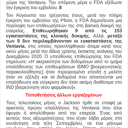
χώρο της Ventavia. Την επόμενη μέρα ο FDA εξέδωσε
την έγκριση του εμβολίου.
8
Τον Αύγουστο του τρέχοντος έτους, μετά την πλήρη
έγκριση του εμβολίου της Pfizer, η FDA δημοσίευσε μια
περίληψη των επιθεωρήσεών της στη βασική δοκιμή της
εταιρείας.
Επιθεωρήθηκαν 9 από τις 153
εγκαταστάσεις της κλινικής δοκιμής.
Αλλά,
μεταξύ
των 9 δεν περιλαμβάνονταν οι εγκαταστάσεις της
Ventavia
,
στις οποίες προσλήφθηκαν άτομα κατά τους
οκτώ μήνες μετά την άδεια χρήσης έκτακτης ανάγκης του
Δεκεμβρίου 2020. Ο υπεύθυνος επιθεώρησης του FDA
σημείωσε:
«Η ακεραιότητα των δεδομένων από το τμήμα
επαλήθευσης των επιθεωρήσεων
BIMO
[βιοερευνητικής
παρακολούθησης]
ήταν περιορισμένη επειδή η μελέτη
ήταν σε εξέλιξη και τα δεδομένα που απαιτούνται για
επαλήθευση και σύγκριση δεν ήταν ακόμη διαθέσιμα στο
IND
[διερεύνηση νέου φαρμάκου]».
Τοποθετήσεις άλλων εργαζομένων
Τους τελευταίους μήνες ο Jackson ήρθε σε επαφή με
αρκετούς πρώην υπαλλήλους της Ventavia που όλοι
έφυγαν ή απολύθηκαν από την εταιρεία. Ένας από
αυτούς τους αξιωματούχους που είχαν λάβει μέρος στη
συνάντηση στα τέλη Σεπτεμβρίου, σε ένα μήνυμα