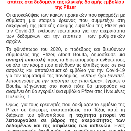
απάτες στα δεδομένα της κλινικής δοκιμής εμβολίου
της
Pfizer
Οι αποκαλύψεις των κακών πρακτικών που εφαρμόζει με
σύμβαση μια εταιρεία έρευνας που συμμετέχει στη
διεξαγωγή της βασικής δοκιμής εμβολίου της Pfizer για
την Covid-19, εγείρουν ερωτήματα για την ακεραιότητα
των δεδομένων και την εποπτεία των ρυθμιστικών
αρχών.
Το φθινόπωρο του 2020, ο πρόεδρος και διευθύνων
σύμβουλος της Pfizer, Albert Bourla, δημοσίευσε μια
ανοιχτή επιστολή
προς τα δισεκατομμύρια ανθρώπους
σε όλο τον κόσμο που επένδυαν τις ελπίδες τους σε ένα
ασφαλές και αποτελεσματικό εμβόλιο για την Covid-19
για τον τερματισμό της πανδημίας.
«Όπως έχω ξαναπεί,
λειτουργούμε με την ταχύτητα της επιστήμης»,
έγραψε ο
Bourla, εξηγώντας στο κοινό πότε θα μπορούσε να
αναμένει ότι θα εγκριθεί ένα εμβόλιο Pfizer στις Ηνωμένες
Πολιτείες.
1
Όμως, για τους ερευνητές που δοκίμαζαν το εμβόλιο της
Pfizer σε διάφορες εγκαταστάσεις στο Τέξας κατά τη
διάρκεια του φθινοπώρου,
η ταχύτητα μπορεί να
λειτουργούσε σε βάρος της ακεραιότητας των
δεδομένων και της ασφάλειας των ασθενών.
Ένας
περιφερειακός διευθυντής που εργαζόταν στην εταιρεία