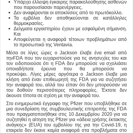
Υπάρχει έλλειψη έγκαιρης παρακολούθησης ασθενών
που παρουσίασαν παρενέργειες.
Δεν αναφέρονται οι αποκλίσεις από το πρωτόκολλο.
Τα εμβόλια δεν αποθηκεύονται σε κατάλληλες
θερμοκρασίες.
Δείγματα εργαστηρίου έχουν με εσφαλμένη σήμανση.
Και
Αποφεύγεται η αναφορά τέτοιων προβλημάτων από
το προσωπικό της Ventavia.
Μέσα σε λίγες ώρες ο Jackson έλαβε ένα email από
τηνFDA που τον ευχαριστούσε για τις ανησυχίες του και
τον ειδοποιούσε ότι η FDA δεν μπορούσε να σχολιάσει
οποιαδήποτε έρευνα που θα μπορούσε να
προκύψει. Λίγες μέρες αργότερα ο Jackson έλαβε μια
κλήση από έναν επιθεωρητή της FDA για να συζητήσει
την αναφορά του, αλλά του είπαν ότι δεν μπορούσαν να
του δοθούν περισσότερες πληροφορίες. Έκτοτε δεν
άκουσε τίποτα σε σχέση με την αναφορά του.
Στο ενημερωτικό έγγραφο της Pfizer που υποβλήθηκε σε
μια συνεδρίαση της συμβουλευτικής επιτροπής της FDA
που πραγματοποιήθηκε στις 10 Δεκεμβρίου 2020 για να
συζητηθεί η αίτηση της Pfizer για «άδεια χρήσης έκτακτης
ανάγκης» (EUA) του εμβολίου της για την Covid-19, η
εταιρεία δεν έκανε καμία αναφορά στα προβλήματα στο