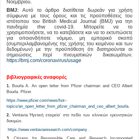
Νοεμβρίου.
BMJ
:
Αυτό το άρθρο διατίθεται δωρεάν για χρήση
σύμφωνα με τους όρους και τις προϋποθέσεις του
ιστότοπου του British Medical Journal (BMJ) για τηn
πανδημία τhw covid-19. Μπορείτε να το
χρησιμοποιήσετε, να το κατεβάσετε και να το εκτυπώσετε
για οποιονδήποτε νόμιμο, μη εμπορικό σκοπό
(συμπεριλαμβανομένης της χρήσης του κειμένου και των
δεδομένων) με την προϋπόθεση ότι διατηρούνται οι
σημειώσεις περί πνευματικών δικαιωμάτων.
https://bmj.com/coronavirus/usage
βιβλιογραφικές
αναφορές
1.
Bourla A. An open letter from Pfizer chairman and CEO Albert
Bourla. Pfizer.
https://www.pfizer.com/news/hot--
topics/an_open_letter_from_pfizer_chairman_and_ceo_albert_bourla
.
2.
Ventavia.‘Ηγετική εταιρεία’ στο πεδίο των κλινικών ερευνητικών
δοκιμών.
https://www.ventaviaresearch.com/company
.
3.
Citizens for Responsible Care and Research Incorporated