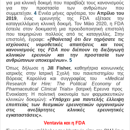
για μια κλινική δοκιμή που παραβίαζε τους κανονισμούς
για την προστασία των ανθρώπων που
συμμετείχαν.
4
Εννέα μήνες αργότερα, τον
Απρίλιο του
2019
, ένας ερευνητής της FDA εξέτασε την
καταγγελλόμενη κλινική δοκιμή. Τον Μάιο 2020, η FDA
έστειλε στον δοκιμαστή μια προειδοποιητική επιστολή
που τεκμηριώνει πολλούς από τις καταγγελίες. Στην
επιστολή, έγραφε:
«[Φαίνεται] ότι δεν τηρήσατε τις
ισχύουσες νομοθετικές απαιτήσεις και τους
κανονισμούς της
FDA
που διέπουν τη διεξαγωγή
κλινικών ερευνών και την προστασία των
ανθρώπινων υποκειμένων»
.
5
Όπως δήλωσε η
Jill
Fisher
,
καθηγήτρια κοινωνικής
ιατρικής στην Ιατρική Σχολή του πανεπιστημίου της
Βόρειας Καρολίνα και συγγραφέας του «
Medical
Research
for
Hire
: The
Political
Economy
of
Pharmaceutical
Clinical
Trials
»
(Ιατρική Ερευνα προς
Ενοικίαση: Η πολιτική οικονομία των φαρμακευτικών
κλινικών δοκιμών):
«Υπάρχει μια παντελής έλλειψη
εποπτείας των θεσμικών ερευνητικών οργανισμών
στις ανεξάρτητες κλινικές ερευνητικές
εγκαταστάσεις».
Ventavia
και η FDA