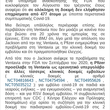
Ένα υπόμνημα ανασκόπησης της FDA που
κυκλοφόρησε τον Αύγουστο του τρέχοντος έτους
αναφέρει ότι
σε ολόκληρη τη δοκιμή δεν ελήφθησαν
επιχρίσματα από 477 άτομα
με ύποπτα περιστατικά
συμπτωματικής Covid-19.
Μια δεύτερη υπάλληλος περιέγραψε επίσης ένα
περιβάλλον στη Ventavia που δεν μοιάζει με κανένα που
είχε βιώσει στα 20 χρόνια της εμπειρίας της σε
έρευνες. Είπε στο
BMJ
ότι, λίγο μετά την απόλυση του
Jackson από την της Ventavia, η Pfizer ενημερώθηκε για
προβλήματα στη Ventavia με την κλινική δοκιμή του
εμβολίου και ότι πραγματοποιήθηκε έλεγχος.
Από τότε που ο Jackson ανέφερε τα προβλήματα της
Ventavia στην FDA τον Σεπτέμβριο του 2020,
η
Pfizer
προσέλαβε τη Ventavia
ως ερευνητικό υπεργολάβο
σε άλλες τέσσερις κλινικές δοκιμές εμβολίων
( κλινικές δοκιμές με αριθμό
NCT04816643
,
NCT04754594
,
NCT04955626
,
NCT05035212
): για εμβόλιο covid-19 σε παιδιά και
νεαρούς ενήλικες – για εγκυμονούσες – για αναμνηστική
δόση – και για RSV δοκιμή εμβολίου. Η συμβουλευτική
επιτροπή των CDC ( Κέντρα Ελέγχου και Πρόληψης
Νοσημάτων) είχε ορίσει τη συζήτηση για την κλινική
δοκιμή του παιδιατρικού εμβολίου-Covid-19 στις 2