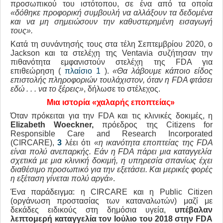
προσωπικού του ιστότοπου, σε ένα από τα οποία
«δόθηκε προφορική συμβουλή να αλλάξουν τα δεδομένα
και να μη σημειώσουν την καθυστερημένη εισαγωγή
τους».
Κατά τη συνάντησής τους στα τέλη Σεπτεμβρίου 2020, ο
Jackson και τα στελέχη της Ventavia συζήτησαν την
πιθανότητα εμφανιστούν στελέχη της FDA για
επιθεώρηση (
πλαίσιο 1
).
«Θα λάβουμε κάποιο είδος
επιστολής πληροφοριών τουλάχιστον, όταν η FDA
φτάσει
εδώ .
.
.
να το ξέρεις»
, δήλωσε το στέλεχος.
Μια ιστορία «χαλαρής εποπτείας»
Όταν πρόκειται για την FDA και τις κλινικές δοκιμές, η
Elizabeth
Woeckner
,
πρόεδρος της Citizens for
Responsible Care and Research Incorporated
(CIRCARE),
3
λέει ότι
«η ικανότητα εποπτείας της
FDA
είναι πολύ
ανεπαρκής.
Εάν η FDA
πάρει μια καταγγελία
σχετικά με μια κλινική δοκιμή, η υπηρεσία σπανίως έχει
διαθέσιμο προσωπικό για την εξετάσει.
Και μερικές φορές
η εξέταση γίνεται πολύ αργά»
.
Ένα παράδειγμα: η CIRCARE και η Public Citizen
(οργάνωση προστασίας των καταναλωτών) μαζί με
δεκάδες ειδικούς στη δημόσια υγεία,
υπέβαλαν
λεπτομερή καταγγελία τον Ιούλιο του 2018 στην
FDA