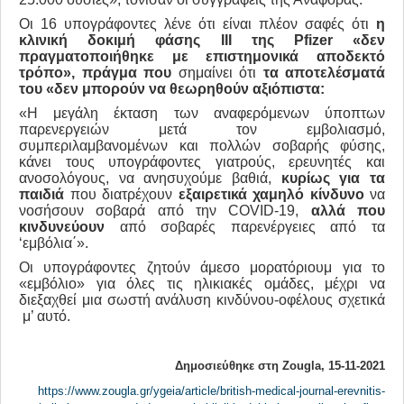
Οι 16 υπογράφοντες λένε ότι είναι πλέον σαφές ότι
η
κλινική δοκιμή φάσης ΙΙΙ της
Pfizer
«δεν
πραγματοποιήθηκε με επιστημονικά αποδεκτό
τρόπο»,
πράγμα που
σημαίνει ότι
τα αποτελέσματά
του «δεν μπορούν να θεωρηθούν αξιόπιστα:
«Η μεγάλη έκταση των αναφερόμενων ύποπτων
παρενεργειών μετά τον εμβολιασμό,
συμπεριλαμβανομένων και πολλών σοβαρής φύσης,
κάνει τους υπογράφοντες γιατρούς, ερευνητές και
ανοσολόγους, να ανησυχούμε βαθιά,
κυρίως για τα
παιδιά
που διατρέχουν
εξαιρετικά χαμηλό κίνδυνο
να
νοσήσουν σοβαρά από την COVID-19,
αλλά που
κινδυνεύουν
από σοβαρές παρενέργειες από τα
‘εμβόλια΄».
Οι υπογράφοντες ζητούν άμεσο μορατόριουμ για το
«εμβόλιο» για όλες τις ηλικιακές ομάδες, μέχρι να
διεξαχθεί μια σωστή ανάλυση κινδύνου-οφέλους σχετικά
μ’ αυτό.
Δημοσιεύθηκε στη
Zougla
, 15-11-2021
https://www.zougla.gr/ygeia/article/british-medical-journal-erevnitis-