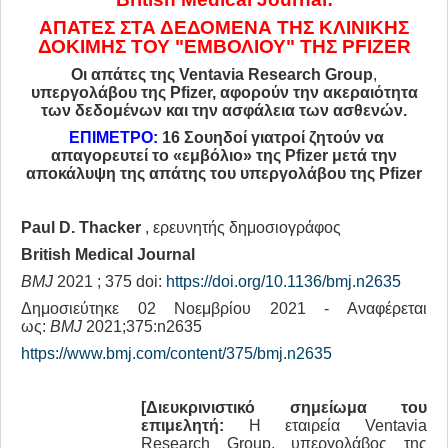
ΠΟΛΙΤΙΚΉ - ΕΥΡΏΠΗ
ΑΠΑΤΕΣ ΣΤΑ ΔΕΔΟΜΕΝΑ ΤΗΣ ΚΛΙΝΙΚΗΣ
ΔΟΚΙΜΗΣ ΤΟΥ "ΕΜΒΟΛΙΟΥ" ΤΗΣ PFIZER
ΙΣΤΟΡΙΑ
Οι απάτες της
Ventavia
Research
Group
,
ΚΟΜΜΟΥΝΙΣΜΟΣ
υπεργολάβου της
Pfizer
, αφορούν την ακεραιότητα
των δεδομένων και την ασφάλεια των ασθενών.
ΝΑΖΙΣΜΟΣ
ΕΠΙΜΕΤΡΟ:
16 Σουηδοί γιατροί ζητούν να
απαγορευτεί το «εμβόλιο» της
Pfizer
μετά την
ΤΡΟΜΟΚΡΑΤΙΑ
αποκάλυψη της απάτης του υπεργολάβου της
Pfizer
ΚΟΙΝΩΝΙΚΑ ΘΕΜΑΤΑ
ΣΥΓΧΡΟΝΗ ΣΚΕΨΗ
Paul D. Thacker
, ερευνητής δημοσιογράφος
British Medical Journal
ΑΡΘΡΑ ΤΡΙΤΩΝ
BMJ
2021 ; 375 doi:
https://doi.org/10.1136/bmj.n2635
ΝΑΡΚΩΤΙΚΑ
Δημοσιεύτηκε 02 Νοεμβρίου 2021 - Αναφέρεται
ως:
BMJ
2021;375:n2635
ΠΟΛΙΤΙΚΗ - ΟΜΙΛΙΕΣ
https://www.bmj.com/content/375/bmj.n2635
ΒΙΒΛΙΑ
ΟΙΚΟΝΟΜΙΑ
[Διευκρινιστικό σημείωμα του
επιμελητή:
H εταιρεία Ventavia
ΠΌΛΕΜΟΣ ΟΥΚΡΑΝΊΑ
Research Group, υπεργολάβος της