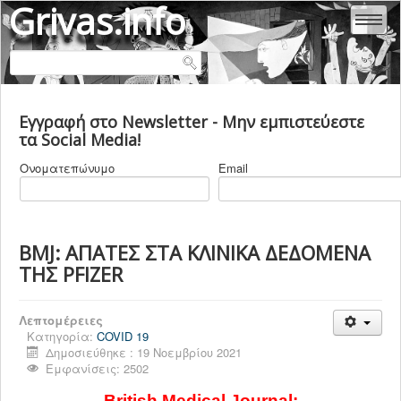
Grivas.info
ΑΛΕΞΆΝΔΡΑ ΕΥΘΥΜΙΆΔΟΥ - ΓΡΊΒΑ
Εγγραφή στο Newsletter - Μην εμπιστεύεστε
ΜΑΡΊΑ - ΜΥΡΤΏ ΓΡΊΒΑ
τα Social Media!
ΚΛΕΆΝΘΗΣ ΓΡΊΒΑΣ
Ονοματεπώνυμο
Email
ΒΙΟΓΡΑΦΙΚΑ
ΕΜΒΟΛΙΑ
COVID 19
BMJ: ΑΠΑΤΕΣ ΣΤΑ ΚΛΙΝΙΚΑ ΔΕΔΟΜΕΝΑ
ΤΗΣ PFIZER
ΙΑΤΡΙΚΗ & ΥΓΕΙΑ
ΨΥΧΙΑΤΡΙΚΗ
Λεπτομέρειες
ΠΟΛΙΤΙΚΗ ΕΛΛΑΔΑ
Κατηγορία:
COVID 19
Δημοσιεύθηκε : 19 Νοεμβρίου 2021
ΠΟΛΙΤΙΚΗ ΚΟΣΜΟΣ
Εμφανίσεις: 2502
ΠΟΛΙΤΙΚΕΣ ΔΟΛΟΦΟΝΙΕΣ
British
Medical
Journal
: