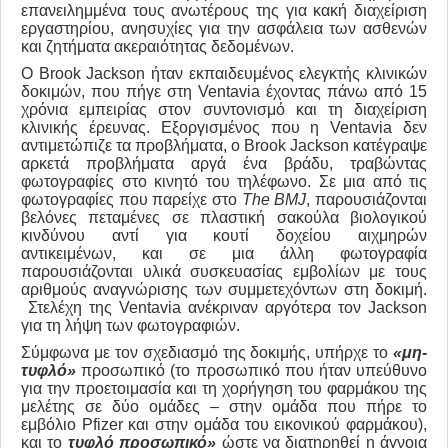
επανειλημμένα τους ανωτέρους της για κακή διαχείριση
εργαστηρίου, ανησυχίες για την ασφάλεια των ασθενών
και ζητήματα ακεραιότητας δεδομένων.
Ο Brook Jackson ήταν εκπαιδευμένος ελεγκτής κλινικών
δοκιμών, που πήγε στη Ventavia έχοντας πάνω από 15
χρόνια εμπειρίας στον συντονισμό και τη διαχείριση
κλινικής έρευνας. Εξοργισμένος που η Ventavia δεν
αντιμετώπιζε τα προβλήματα, ο Brook Jackson κατέγραψε
αρκετά προβλήματα αργά ένα βράδυ, τραβώντας
φωτογραφίες στο κινητό του τηλέφωνο. Σε μια από τις
φωτογραφίες που παρείχε στο
The
BMJ
, παρουσιάζονται
βελόνες πεταμένες σε πλαστική σακούλα βιολογικού
κινδύνου αντί για κουτί δοχείου αιχμηρών
αντικειμένων, και σε μια άλλη φωτογραφία
παρουσιάζονται υλικά συσκευασίας εμβολίων με τους
αριθμούς αναγνώρισης των συμμετεχόντων στη δοκιμή.
Στελέχη της Ventavia ανέκριναν αργότερα τον Jackson
για τη λήψη των φωτογραφιών.
Σύμφωνα με τον σχεδιασμό της δοκιμής, υπήρχε το
«μη-
τυφλό»
προσωπικό (το προσωπικό που ήταν υπεύθυνο
για την προετοιμασία και τη χορήγηση του φαρμάκου της
μελέτης σε δύο ομάδες – στην ομάδα που πήρε το
εμβόλιο Pfizer και στην ομάδα του εικονικού φαρμάκου),
και το
τυφλό προσωπικό»
ώστε να διατηρηθεί η άγνοια