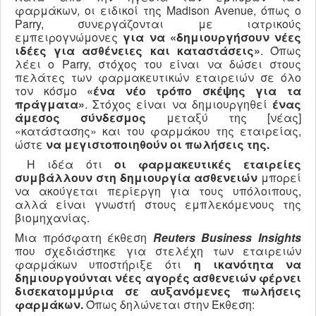
φαρμάκων, οι ειδικοί της Madison Avenue, όπως ο
Parry, συνεργάζονται με ιατρικούς
εμπειρογνώμονες
για να
«δημιουργήσουν νέες
ιδέες για ασθένειες και καταστάσεις»
. Όπως
λέει ο Parry, στόχος του είναι να δώσει στους
πελάτες των φαρμακευτικών εταιρειών σε όλο
τον κόσμο
«ένα νέο τρόπο σκέψης για τα
πράγματα»
. Στόχος είναι να δημιουργηθεί
ένας
άμεσος σύνδεσμος
μεταξύ της [νέας]
«κατάστασης» και του φαρμάκου της εταιρείας,
ώστε
να μεγιστοποιηθούν οι πωλήσεις της.
Η ιδέα ότι
οι φαρμακευτικές εταιρείες
συμβάλλουν στη δημιουργία ασθενειών
μπορεί
να ακούγεται περίεργη για τους υπόλοιπους,
αλλά είναι γνωστή στους εμπλεκόμενους της
βιομηχανίας.
Μια πρόσφατη έκθεση
Reuters Business Insights
που σχεδιάστηκε για στελέχη των εταιρειών
φαρμάκων υποστήριξε ότι
η ικανότητα να
δημιουργούνται νέες αγορές ασθενειών φέρνει
δισεκατομμύρια σε αυξανόμενες πωλήσεις
φαρμάκων.
Όπως δηλώνεται στην Έκθεση: