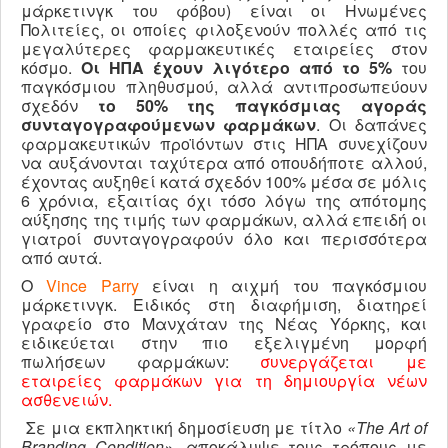
μάρκετινγκ του φόβου) είναι οι Ηνωμένες
Πολιτείες, οι οποίες φιλοξενούν πολλές από τις
μεγαλύτερες φαρμακευτικές εταιρείες στον
κόσμο.
Οι ΗΠΑ έχουν λιγότερο από το 5%
του
παγκόσμιου πληθυσμού, αλλά αντιπροσωπεύουν
σχεδόν
το 50% της παγκόσμιας αγοράς
συνταγογραφούμενων φαρμάκων
. Οι δαπάνες
φαρμακευτικών προϊόντων στις ΗΠΑ συνεχίζουν
να αυξάνονται ταχύτερα από οπουδήποτε αλλού,
έχοντας αυξηθεί κατά σχεδόν 100% μέσα σε μόλις
6 χρόνια, εξαιτίας όχι τόσο λόγω της απότομης
αύξησης της τιμής των φαρμάκων, αλλά επειδή οι
γιατροί συνταγογραφούν όλο και περισσότερα
από αυτά.
Ο
Vince Parry
είναι η αιχμή του παγκόσμιου
μάρκετινγκ. Ειδικός στη διαφήμιση, διατηρεί
γραφείο στο Μανχάταν της Νέας Υόρκης, και
ειδικεύεται στην πιο εξελιγμένη μορφή
πωλήσεων φαρμάκων:
συνεργάζεται με
εταιρείες φαρμάκων για τη δημιουργία νέων
ασθενειών.
Σε μια εκπληκτική δημοσίευση με τίτλο
«The Art of
Branding Condition»,
αποκάλυψε τους τρόπους με