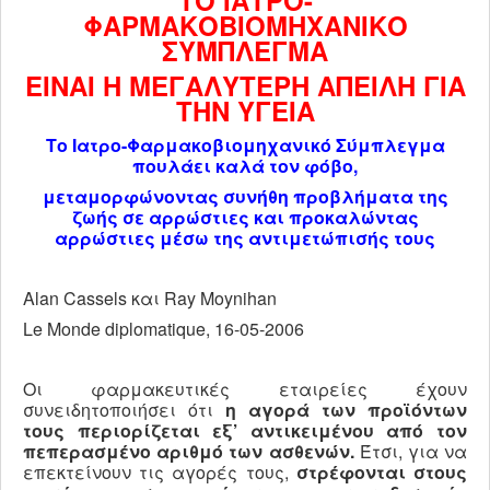
ΤΟ ΙΑΤΡΟ-
ΦΑΡΜΑΚΟΒΙΟΜΗΧΑΝΙΚΟ
ΠΟΛΙΤΙΚΉ - ΕΥΡΏΠΗ
ΣΥΜΠΛΕΓΜΑ
ΙΣΤΟΡΙΑ
ΕΙΝΑΙ Η ΜΕΓΑΛΥΤΕΡΗ ΑΠΕΙΛΗ ΓΙΑ
ΚΟΜΜΟΥΝΙΣΜΟΣ
ΤΗΝ ΥΓΕΙΑ
ΝΑΖΙΣΜΟΣ
Το Ιατρο-Φαρμακοβιομηχανικό Σύμπλεγμα
πουλάει καλά τον φόβο,
ΤΡΟΜΟΚΡΑΤΙΑ
μεταμορφώνοντας συνήθη προβλήματα της
ΚΟΙΝΩΝΙΚΑ ΘΕΜΑΤΑ
ζωής σε αρρώστιες και προκαλώντας
αρρώστιες μέσω της αντιμετώπισής τους
ΣΥΓΧΡΟΝΗ ΣΚΕΨΗ
ΑΡΘΡΑ ΤΡΙΤΩΝ
Alan Cassels και Ray Moynihan
ΝΑΡΚΩΤΙΚΑ
Le Monde diplomatique, 16-05-2006
ΠΟΛΙΤΙΚΗ - ΟΜΙΛΙΕΣ
Οι φαρμακευτικές εταιρείες έχουν
ΒΙΒΛΙΑ
συνειδητοποιήσει ότι
η αγορά των προϊόντων
τους
περιορίζεται εξ’ αντικειμένου από τον
ΟΙΚΟΝΟΜΙΑ
πεπερασμένο αριθμό των ασθενών.
Έτσι, για να
επεκτείνουν τις αγορές τους,
στρέφονται στους
ΠΌΛΕΜΟΣ ΟΥΚΡΑΝΊΑ