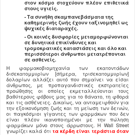
στον κόσμο στοχεύουν πλέον επιθετικά
στους υγιείς.
- Τα συνήθη σκαμπανεβάσματα της
καθημερινής ζωής
έχουν ταξινομηθεί ως
ψυχικές διαταραχές.
- Οι κοινές δυσφορίες μεταμορφώνονται
σε δυνητικά επικίνδυνες και
τρομοκρατικές καταστάσεις
και
όλο και
περισσότεροι άνθρωποι μετατρέπονται
σε ασθενείς.
Η φαρμακοβιομηχανία των εκατοντάδων
δισεκατομμυρίων [σήμερα, τρισεκατομμυρίων]
δολαρίων αλλάζει αυτό που σημαίνει να είσαι
άνθρωπος, με προπαγανδιστικές εκστρατείες
προώθησης οι οποίες εκμεταλλεύονται τους
βαθύτερους φόβους μας για το θάνατο, τη φθορά
και τις ασθένειες. Δικαίως, να ανταμειφθούν για
την εξοικονόμηση ζωής και τη μείωση των δεινών,
οι παγκόσμιοι γίγαντες των φαρμάκων που δεν
είναι πλέον ικανοποιημένοι με την πώληση
φαρμάκων μόνο στους άρρωστους. Η Wall Street
γνωρίζει καλά ότι
τα κέρδη είναι τεράστια όταν