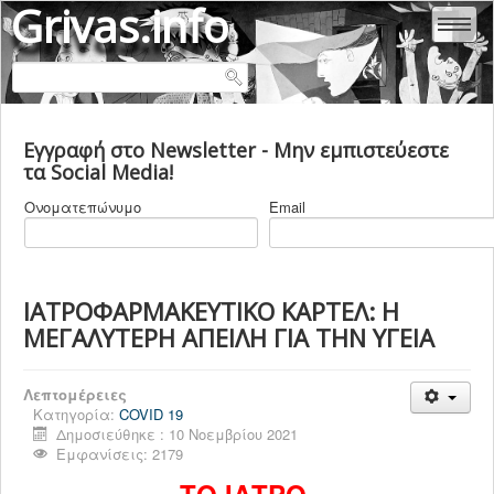
Grivas.info
ΑΛΕΞΆΝΔΡΑ ΕΥΘΥΜΙΆΔΟΥ - ΓΡΊΒΑ
Εγγραφή στο Newsletter - Μην εμπιστεύεστε
ΜΑΡΊΑ - ΜΥΡΤΏ ΓΡΊΒΑ
τα Social Media!
ΚΛΕΆΝΘΗΣ ΓΡΊΒΑΣ
Ονοματεπώνυμο
Email
ΒΙΟΓΡΑΦΙΚΑ
ΕΜΒΟΛΙΑ
COVID 19
ΙΑΤΡΟΦΑΡΜΑΚΕΥΤΙΚΟ ΚΑΡΤΕΛ: Η
ΜΕΓΑΛΥΤΕΡΗ ΑΠΕΙΛΗ ΓΙΑ ΤΗΝ ΥΓΕΙΑ
ΙΑΤΡΙΚΗ & ΥΓΕΙΑ
ΨΥΧΙΑΤΡΙΚΗ
Λεπτομέρειες
ΠΟΛΙΤΙΚΗ ΕΛΛΑΔΑ
Κατηγορία:
COVID 19
Δημοσιεύθηκε : 10 Νοεμβρίου 2021
ΠΟΛΙΤΙΚΗ ΚΟΣΜΟΣ
Εμφανίσεις: 2179
ΠΟΛΙΤΙΚΕΣ ΔΟΛΟΦΟΝΙΕΣ