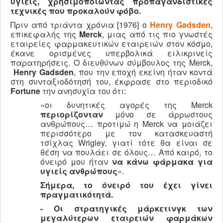
υγιείς, χρησιμοποιώντας προπαγανδιστικές
τεχνικές που προκαλούν φόβο.
Πριν από τριάντα χρόνια [1976] ο
Henry Gadsden
,
επικεφαλής της
Merck
, μιας από τις πιο γνωστές
εταιρείες φαρμακευτικών εταιρειών στον κόσμο,
έκανε ορισμένες υπερβολικά ειλικρινείς
παρατηρήσεις. Ο διευθύνων σύμβουλος της Merck,
Henry Gadsden
, που την εποχή εκείνη ήταν κοντά
στη συνταξιοδότησή του, έκφρασε στο περιοδικό
Fortune
την ανησυχία του ότι:
«οι δυνητικές αγορές της Merck
περιορίζονταν
μόνο σε άρρωστους
ανθρώπους… προτιμώ η Merck να μοιάζει
περισσότερο με τον κατασκευαστή
τσίχλας Wrigley, γιατί τότε θα είναι σε
θέση να πουλάει σε όλους… Από καιρό, το
όνειρό μου ήταν
να κάνω φάρμακα για
υγιείς ανθρώπους
».
Σήμερα, το όνειρό του έχει γίνει
πραγματικότητά.
- Οι στρατηγικές μάρκετινγκ των
μεγαλύτερων εταιρειών φαρμάκων