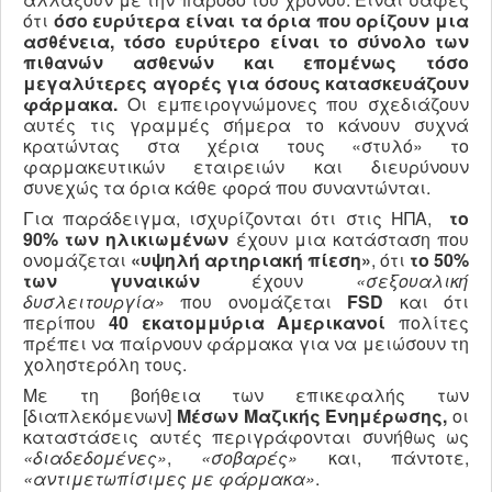
ότι
όσο ευρύτερα είναι τα όρια που ορίζουν μια
ασθένεια, τόσο ευρύτερο είναι το σύνολο των
πιθανών ασθενών και επομένως τόσο
μεγαλύτερες αγορές για όσους κατασκευάζουν
φάρμακα.
Οι εμπειρογνώμονες που σχεδιάζουν
αυτές τις γραμμές σήμερα το κάνουν συχνά
κρατώντας στα χέρια τους «στυλό» το
φαρμακευτικών εταιρειών και διευρύνουν
συνεχώς τα όρια κάθε φορά που συναντώνται.
Για παράδειγμα, ισχυρίζονται ότι στις ΗΠΑ,
το
90% των ηλικιωμένων
έχουν μια κατάσταση που
ονομάζεται
«υψηλή αρτηριακή πίεση»
, ότι
το 50%
των γυναικών
έχουν
«σεξουαλική
δυσλειτουργία»
που ονομάζεται
FSD
και ότι
περίπου
40 εκατομμύρια Αμερικανοί
πολίτες
πρέπει να παίρνουν φάρμακα για να μειώσουν τη
χοληστερόλη τους.
Με τη βοήθεια των επικεφαλής των
[διαπλεκόμενων]
Μέσων Μαζικής Ενημέρωσης,
οι
καταστάσεις αυτές περιγράφονται συνήθως ως
«διαδεδομένες»
,
«σοβαρές»
και, πάντοτε,
«αντιμετωπίσιμες με φάρμακα»
.