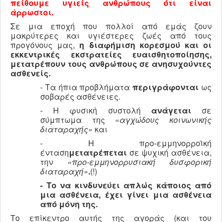
πείθουμε υγιείς ανθρώπους ότι είναι
άρρωστοι.
Σε μια εποχή που πολλοί από εμάς ζουν
μακρύτερες και υγιέστερες ζωές από τους
προγόνους μας,
η διαφήμιση κορεσμού και οι
εκκεντρικές εκστρατείες ευαισθητοποίησης,
μετατρέπουν τους ανθρώπους σε ανησυχούντες
ασθενείς.
- Τα ήπια προβλήματα
περιγράφονται
ως
σοβαρές ασθένειες.
- Η φυσική συστολή
ανάγεται
σε
σύμπτωμα της
«αγχώδους κοινωνικής
διαταραχής»
και
- Η προ-εμμηνορροϊκή
ένταση
μετατρέπεται
σε ψυχική ασθένεια,
την
«προ-εμμηνορρυσιακή δυσφορική
διαταραχή»
.
(!)
- Το να κινδυνεύει απλώς κάποιος από
μια ασθένεια, έχει γίνει μια ασθένεια
από μόνη της.
Το επίκεντρο αυτής της αγοράς (και του