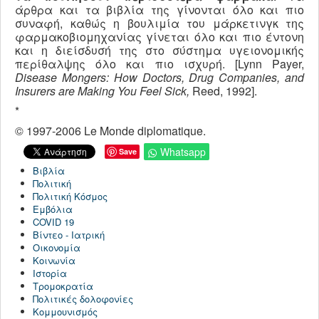
άρθρα και τα βιβλία της γίνονται όλο και πιο
συναφή, καθώς η βουλιμία του μάρκετινγκ της
φαρμακοβιομηχανίας γίνεται όλο και πιο έντονη
και η διείσδυσή της στο σύστημα υγειονομικής
περίθαλψης όλο και πιο ισχυρή. [Lynn Payer,
Disease
Mongers
:
How
Doctors
,
Drug
Companies
,
and
Insurers
are
Making
You
Feel
Sick
,
Reed, 1992].
*
© 1997-2006 Le Monde diplomatique.
Whatsapp
Save
Βιβλία
Πολιτική
Πολιτική Κόσμος
Εμβόλια
COVID 19
Βίντεο - Ιατρική
Οικονομία
Κοινωνία
Ιστορία
Τρομοκρατία
Πολιτικές δολοφονίες
Κομμουνισμός