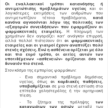
Οι εναλλακτικοί τρόποι κατανόησης ή
αντιμετώπισης προβλημάτων υγείας
και οι
λογικότερες εκτιμήσεις των ανθρώπων που
αντιμετωπίζουν τέτοια προβλήματα,
κατά
κανόνα αγνοούνται λόγω
της πολιτικής των
«εξαγορών συνειδήσεων» που εφαρμόζουν οι
φαρμακευτικές εταιρείες.
Η πληρωμή των
χρημάτων δεν αγοράζει κατ' ανάγκην επιρροή,
αλλά πολλοί πιστεύουν ότι
οι φαρμακευτικές
εταιρείες και οι γιατροί έχουν αναπτύξει πολύ
στενές σχέσεις. Ενώ η ασθένεια ορίζεται με όλο
και πιο ευρύ τρόπο, οι αιτίες αυτών των
υποτιθέμενων «ασθενειών» ορίζονται όσο το
δυνατόν πιο στενά.
Στον κόσμο της εμπορίας φαρμάκων:
- Ένα σημαντικό πρόβλημα δημόσιας
υγείας, όπως
οι καρδιακές παθήσεις
,
υποβαθμίζεται
σε μια στενή εστίαση στα
επίπεδα χοληστερόλης ή την αρτηριακή
πίεση.
- Το ζήτημα της πρόληψης
των
καταγμάτων των οστών
μεταξύ των