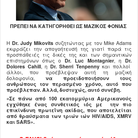
ΠΡΕΠΕΙ ΝΑ ΚΑΤΗΓΟΡΗΘΕΙ ΩΣ
ΜΑΖΙΚΟΣ ΦΟΝΙΑΣ
Η
Dr.
Judy
Mikovits
συζητώντας με τον Mike Adams
εκφράζει την απογοήτευσή της γιατί παρά τις
προσπάθειές τις δικές της και των σημαντικών
επιστημόνων όπως ο
Dr.
Luc
Montagnier
, η
Dr.
Dolores
Cahill
, η
Dr.
Sherri
Tenpenny
και πολλοί
άλλοι, που προέβλεψαν αυτή τη μαζική
δολοφονία,
να προειδοποιήσουν τους
ανθρώπους τον περασμένο χρόνο,
αυτό που
προέβλεπαν. Αλλά, δυστυχώς, αυτό συνέβη.
«Σε πάνω από 100 εκατομμύρια Αμερικανούς
εγχύθηκε ένας συνθετικός ιός με την πιο
επικίνδυνη πρωτεΐνη ακίδας, που αποτελείται
από θραύσματα των τριών ιών HIV
/AIDS
, XMRV
και SARS
».