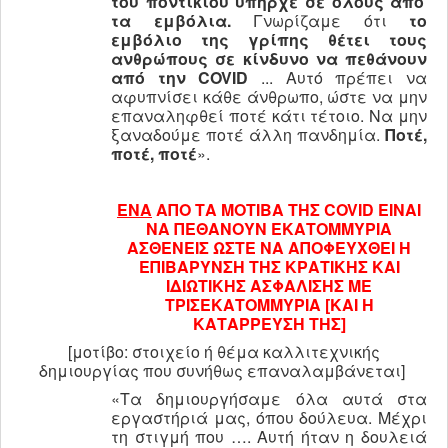
του ποντικιού υπήρχε σε όλους από
τα εμβόλια.
Γνωρίζαμε ότι
το
εμβόλιο της γρίπης θέτει τους
ανθρώπους σε κίνδυνο να πεθάνουν
από την
COVID
... Αυτό πρέπει να
αφυπνίσει κάθε άνθρωπο, ώστε να μην
επαναληφθεί ποτέ κάτι τέτοιο. Να μην
ξαναδούμε ποτέ άλλη πανδημία.
Ποτέ,
ποτέ, ποτέ
».
ΕΝΑ
ΑΠΟ ΤΑ ΜΟΤΙΒΑ ΤΗΣ COVID
ΕΙΝΑΙ
ΝΑ ΠΕΘΑΝΟΥΝ ΕΚΑΤΟΜΜΥΡΙΑ
ΑΣΘΕΝΕΙΣ ΩΣΤΕ ΝΑ ΑΠΟΦΕΥΧΘΕΙ Η
ΕΠΙΒΑΡΥΝΣΗ ΤΗΣ ΚΡΑΤΙΚΗΣ ΚΑΙ
ΙΔΙΩΤΙΚΗΣ ΑΣΦΑΛΙΣΗΣ ΜΕ
ΤΡΙΣΕΚΑΤΟΜΜΥΡΙΑ [ΚΑΙ Η
ΚΑΤΑΡΡΕΥΣΗ ΤΗΣ]
[μοτίβο: στοιχείο ή θέμα καλλιτεχνικής
δημιουργίας που συνήθως επαναλαμβάνεται]
«Τα δημιουργήσαμε όλα αυτά στα
εργαστήριά μας, όπου δούλευα. Μέχρι
τη στιγμή που …. Αυτή ήταν η δουλειά