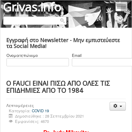
Grivas.info
ΑΛΕΞΆΝΔΡΑ ΕΥΘΥΜΙΆΔΟΥ - ΓΡΊΒΑ
Εγγραφή στο Newsletter - Μην εμπιστεύεστε
ΜΑΡΊΑ - ΜΥΡΤΏ ΓΡΊΒΑ
τα Social Media!
ΚΛΕΆΝΘΗΣ ΓΡΊΒΑΣ
Ονοματεπώνυμο
Email
ΒΙΟΓΡΑΦΙΚΑ
ΕΜΒΟΛΙΑ
COVID 19
Ο FAUCI ΕΙΝΑΙ ΠΙΣΩ ΑΠΟ ΟΛΕΣ ΤΙΣ
ΕΠΙΔΗΜΙΕΣ ΑΠΟ ΤΟ 1984
ΙΑΤΡΙΚΗ & ΥΓΕΙΑ
ΨΥΧΙΑΤΡΙΚΗ
Λεπτομέρειες
ΠΟΛΙΤΙΚΗ ΕΛΛΑΔΑ
Κατηγορία:
COVID 19
Δημοσιεύθηκε : 28 Σεπτεμβρίου 2021
ΠΟΛΙΤΙΚΗ ΚΟΣΜΟΣ
Εμφανίσεις: 4670
ΠΟΛΙΤΙΚΕΣ ΔΟΛΟΦΟΝΙΕΣ