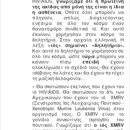
HIV/AIDS,
γνωρίζαμε ότι η πρωτεΐνη
της ακίδας από μόνη της είναι η ίδια
η ασθένεια.
Οπότε όλοι μπορούν να
πληγούν, απλώς διοχετεύοντας
ενέσιμα σε όλο τον κόσμο έναν
θανατηφόρο συνθετικό ιό. Και αυτό
έκαναν, χορήγησαν στον κόσμο το
δηλητήριο. Στην αρχαία ελληνική, Η
λέξη
«ιός»
σημαίνει «δηλητήριο».
Και αυτό το δηλητήριο το χορήγησαν σε
όλο τον κόσμο, ώστε
τώρα
μπορούν να
κάνουν πίσω
επειδή
έχουν
ολοκληρώσει το σχέδιό τους: Θα έχουν
ισόβιους πελάτες και θα έχουν πετύχει
τη μαζική δολοφονία…
» Θα σκοτώσουν εκείνους που έχουν τον
ιό HIV/AIDS. Θα σκοτώσουν το 6% των
Αμερικανών που έχουν τον ιό XMRV
(Ξενότροπος Ιός Λευχαιμίας Ποντικού -
Xenotropic Murine Leukemia Virus) στον
οργανισμό τους. Ο XMRV είναι το
γονίδιο συνκυτίνης (syncytin) του
ποντικού. Γνωρίζαμε ότι
ο ιός
XMRV