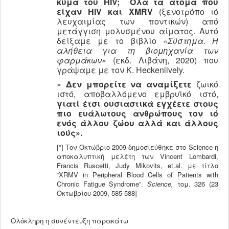
κύμα του HIV
;
Όλα τα άτομα που
είχαν HIV
και XMRV
(ξενοτρόπο ιό
λευχαιμίας των ποντικών) από
μετάγγιση μολυσμένου αίματος. Αυτό
δείξαμε με το βιβλίο
«Σύστημα. Η
αλήθεια για τη βιομηχανία των
φαρμάκων»
(εκδ. Λιβάνη, 2020) που
γράψαμε με τον K. Heckenlively.
»
Δεν μπορείτε να αναμίξετε
ζωικό
ιστό, αποβαλλόμενο εμβρυϊκό ιστό,
γιατί έτσι ουσιαστικά εγχέετε στους
πιο ευάλωτους ανθρώπους τον ιό
ενός άλλου ζώου αλλά και άλλους
ιούς».
[*] Τον Οκτώβριο 2009 δημοσιεύθηκε στο Science η
αποκαλυπτική μελέτη των Vincent Lombardi,
Francis Ruscetti, Judy Mikovits, et.al. με τίτλο
“XRMV in Peripheral Blood Cells of Patients with
Chronic Fatigue Syndrome”.
Science,
τομ. 326 (23
Οκτωβρίου 2009, 585-588]
Ολόκληρη η συνέντευξη παρακάτω