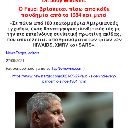
Dr
.
Judy
Mikovits
:
ΠΟΛΙΤΙΚΉ - ΕΥΡΏΠΗ
Ο
Fauci
βρίσκεται πίσω από κάθε
πανδημία από το 1984 και μετά
ΙΣΤΟΡΙΑ
«Σε πάνω από 100 εκατομμύρια Αμερικανούς
ΚΟΜΜΟΥΝΙΣΜΟΣ
εγχύθηκε ένας θανατηφόρος συνθετικός ιός με
την πιο επικίνδυνη συνθετική πρωτεΐνη ακίδας,
ΝΑΖΙΣΜΟΣ
που αποτελείται από θραύσματα των τριών ιών
HIV
/
AIDS
,
XMRV
και
SARS
».
ΤΡΟΜΟΚΡΑΤΙΑ
NewsTarget, editors
ΚΟΙΝΩΝΙΚΑ ΘΕΜΑΤΑ
27/09/2021
ΣΥΓΧΡΟΝΗ ΣΚΕΨΗ
(αναδημοσίευση από το
TapNewswire.com
)
ΑΡΘΡΑ ΤΡΙΤΩΝ
https://www.newstarget.com/2021-09-27-fauci-is-behind-every-
pandemic-since-1984.html
ΝΑΡΚΩΤΙΚΑ
ΠΟΛΙΤΙΚΗ - ΟΜΙΛΙΕΣ
ΒΙΒΛΙΑ
ΟΙΚΟΝΟΜΙΑ
ΠΌΛΕΜΟΣ ΟΥΚΡΑΝΊΑ