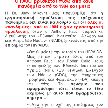
O
FAUCI
βρίσκεται πίσω από κάθε
πανδημία από το 1984 και μετά
Η Dr. Judy Mikovits μας υπενθυμίζει ότι
η
εργαστηριακή προέλευση της τρέχουσας
πανδημίας δεν είναι καινούρια
και ότι
όλες οι
«πανδημίες» από το 1984 είχαν εργαστηριακή
προέλευση,
όταν ο Anthony Fauci διορίστηκε
διευθυντής του «Εθνικού Ινστιτούτου Αλλεργιών
και Λοιμωδών Νόσων» (NIAID), ξεκινώντας από την
επιδημία του HIV/AIDS.
«Θα θυμάστε την ιστορία του HIV/AIDS.
Μας είπαν ψέματα όλοι, από τον
Anthony Fauci, τον Robert Gallo, τους
επικεφαλής των Εθνικών Ινστιτούτων
Υγείας (NIH), των Κέντρων Ελέγχου
των Νόσων (CDC), της Υπηρεσίας
Τροφίμων και Φαρμάκων (FDA), ακόμη
και τότε. Το
σενάριο
που
εφαρμόστηκε τότε
,
είναι το ίδιο
ακριβώς μ’ αυτό που εφαρμόζεται
σήμερα…
» Από την εποχή της επιδημίας του