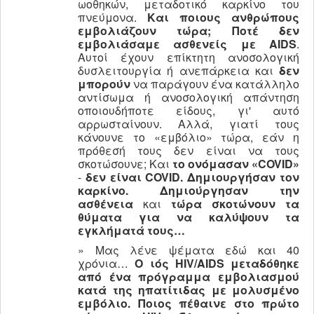
ωοθηκών, μεταδοτικό καρκίνο του
πνεύμονα.
Και ποιους ανθρώπους
εμβολιάζουν τώρα;
Ποτέ δεν
εμβολιάσαμε ασθενείς με AIDS
.
Αυτοί έχουν επίκτητη ανοσολογική
δυσλειτουργία ή ανεπάρκεια και
δεν
μπορούν
να παράγουν ένα κατάλληλο
αντίσωμα ή ανοσολογική απάντηση
οποιουδήποτε είδους, γι' αυτό
αρρωσταίνουν. Αλλά, γιατί τους
κάνουνε το «εμβόλιο» τώρα, εάν η
πρόθεσή τους δεν είναι να τους
σκοτώσουνε; Και
το ονόμασαν «
COVID
»
-
δεν είναι
COVID
. Δημιουργήσαν τον
καρκίνο.
Δημιούργησαν την
ασθένεια
και
τώρα σκοτώνουν τα
θύματα για να καλύψουν τα
εγκλήματά τους…
» Μας λένε ψέματα εδώ και 40
χρόνια…
Ο ιός
HIV
/AIDS
μεταδόθηκε
από ένα πρόγραμμα εμβολιασμού
κατά της ηπατίτιδας με μολυσμένο
εμβόλιο.
Ποιος πέθαινε στο πρώτο